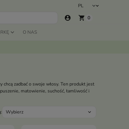
account_circle
shopping_cart
0
ARKĘ
O NAS
zy chcą zadbać o swoje włosy. Ten produkt jest
 puszenie, matowienie, suchość, łamliwość i
Wybierz
:
expand_more