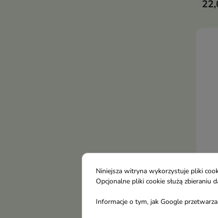
22,
łusk
nawi
wygł
zdro
Bioe
Niniejsza witryna wykorzystuje pliki c
odn
Opcjonalne pliki cookie służą zbierani
znis
Informacje o tym, jak Google przetwarza 
Prof
syst