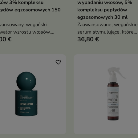
sów 3% kompleksu
wypadaniu włosów, 5%
tydów egzosomowych 150
kompleksu peptydów
egzosomowych 30 ml
wansowany, wegański
Zaawansowane, wegańskie
wator wzrostu włosów,
serum stymulujące, które
00 €
36,80 €
y pobudza mieszki włosowe,
ogranicza wypadanie włosó
cnia cebulki, reguluje
pobudza porost nowych,
okrążenie i ogranicza
wzmacnia cebulki i poprawi
danie — idealny przy
gęstość włosów, wspierają
favorite_border
rzedzeniu, spadku gęstości i
zdrową kondycję skóry gło
eniu androgenowym