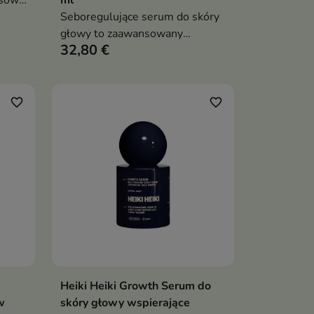
osów
ml
Seboregulujące serum do skóry
cnia
głowy to zaawansowany
32,80 €
nu i
dermokosmetyk przeznaczony
ry
dla skóry tłustej, łojotokowej i
wrażliwej. Normalizuje
wydzielanie sebum, wspiera
favorite_border
favorite_border
mikrobiom oraz barierę
hydrolipidową, ograniczając
przetłuszczanie, łupież i
nadreaktywność skóry głowy
Heiki Heiki Growth Serum do
ka
Dodaj do koszyka

w
skóry głowy wspierające