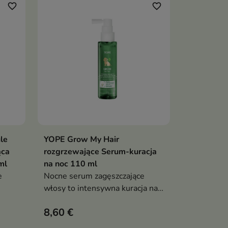
favorite_border
favorite_border
le
YOPE Grow My Hair
ka
Dodaj do koszyka

ąca
rozgrzewające Serum-kuracja
ml
na noc 110 ml
e
Nocne serum zagęszczające
włosy to intensywna kuracja na
noc, która wspiera wzrost
8,60 €
kkość
włosów, ogranicza ich
wypadanie i poprawia gęstość