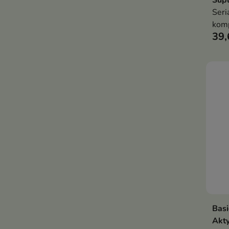
Sup
Seri
kom
39,
kura
włos
zewn
wewn
przy
ogól
Basi
Akty