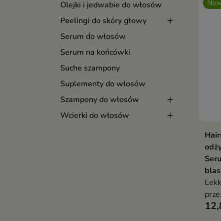
Now
Olejki i jedwabie do włosów
Peelingi do skóry głowy
Serum do włosów
Serum na końcówki
Suche szampony
Suplementy do włosów
Szampony do włosów
Wcierki do włosów
Hair
odż
Ser
blas
Lekk
prze
12,
wło
wygł