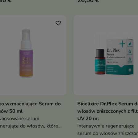
90 €
26,50 €
ga złagodzić dyskomfort,
w kremową konsystencję,
wrócić równowagę i
intensywnie nawilżając wło
awić kondycję skóry
wygładzając je i ułatwiając
rozczesywanie
favorite_border
ko wzmacniające Serum do
Bioelixire Dr.Plex Serum d
Dodaj do koszyka
Dodaj do koszy


sów 50 ml
włosów zniszczonych z fil
wansowane serum
UV 20 ml
nerujące do włosów, które
Intensywnie regenerujące
cnia łodygę włosa, domyka
serum do włosów zniszczon