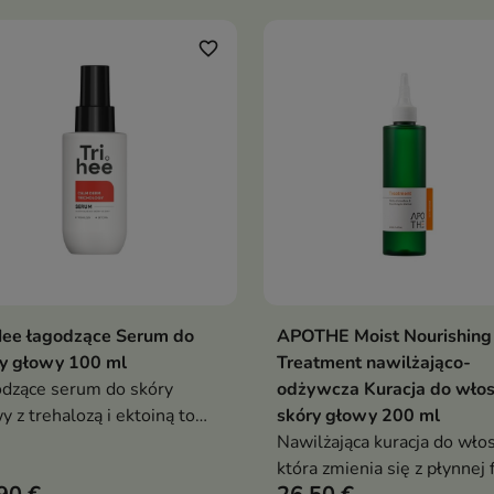
ony przed przesuszeniem.
favorite_border
Hee łagodzące Serum do
APOTHE Moist Nourishing
Dodaj do koszyka
Dodaj do koszy


y głowy 100 ml
Treatment nawilżająco-
dzące serum do skóry
odżywcza Kuracja do włos
y z trehalozą i ektoiną to
skóry głowy 200 ml
lżająca kuracja dla wrażliwej
Nawilżająca kuracja do wło
drażnionej skóry głowy.
która zmienia się z płynnej