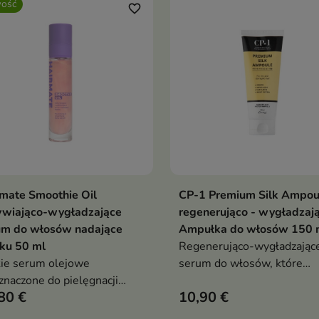
ość
favorite_border
mate Smoothie Oil
CP-1 Premium Silk Ampou
Dodaj do koszyka
Dodaj do koszy


ywiająco-wygładzające
regenerująco - wygładzaj
um do włosów nadające
Ampułka do włosów 150 
ku 50 ml
Regenerująco-wygładzając
ie serum olejowe
serum do włosów, które
znaczone do pielęgnacji
odbudowuje ich strukturę,
80 €
10,90 €
sów wymagających
nawilża i przywraca im mię
adzenia, odżywienia i
oraz blask