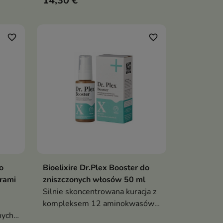
14,30 €
wypadanie oraz nadaje włosom
sy,
miękkość i blask
favorite_border
favorite_border
o
Bioelixire Dr.Plex Booster do
ka
Dodaj do koszyka

trami
zniszczonych włosów 50 ml
Silnie skoncentrowana kuracja z
kompleksem 12 aminokwasów,
ych,
sfinganiną i biotyną, która