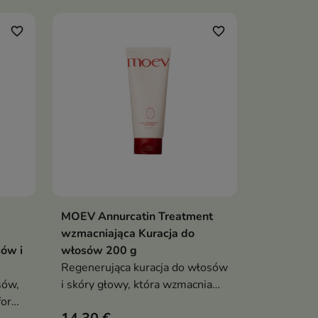
już od nasady
favorite_border
favorite_border
MOEV Annurcatin Treatment
ka
Dodaj do koszyka

wzmacniająca Kuracja do
ów i
włosów 200 g
Regenerująca kuracja do włosów
sów,
i skóry głowy, która wzmacnia
 formy
osłabione pasma, ogranicza ich