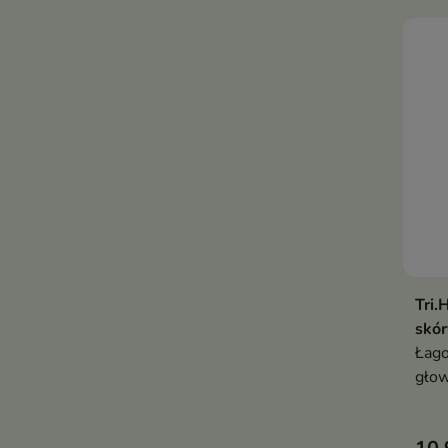
ochr
Tri.
skór
Łago
głow
nawi
i po