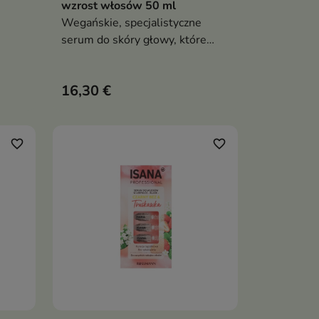
wzrost włosów 50 ml
Wegańskie, specjalistyczne
serum do skóry głowy, które
stymuluje porost włosów,
wzmacnia cebulki i poprawia
16,30 €
w,
gęstość włosów, jednocześnie
kojąc podrażnienia i wspierając
a
zdrową kondycję skalpu
c
favorite_border
favorite_border
wy