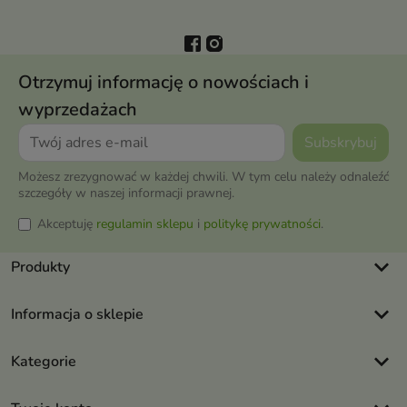
Otrzymuj informację o nowościach i
wyprzedażach
Możesz zrezygnować w każdej chwili. W tym celu należy odnaleźć
szczegóły w naszej informacji prawnej.
Akceptuję
regulamin sklepu
i
politykę prywatności
.
keyboard_arrow_down
Produkty
keyboard_arrow_down
Informacja o sklepie
keyboard_arrow_down
Kategorie