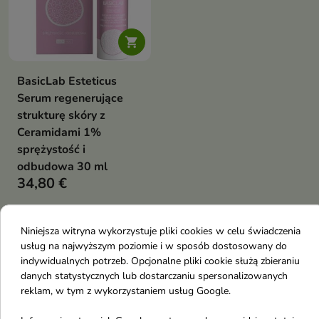

BasicLab Esteticus
Serum regenerujące
strukturę skóry z
Ceramidami 1%
sprężystość i
odbudowa 30 ml
34,80 €
Pokazano 1-1 z 1 pozycji
Niniejsza witryna wykorzystuje pliki cookies w celu świadczenia
Sera do twarzy z podziałem na
usług na najwyższym poziomie i w sposób dostosowany do
indywidualnych potrzeb. Opcjonalne pliki cookie służą zbieraniu
składnik aktywny
danych statystycznych lub dostarczaniu spersonalizowanych
reklam, w tym z wykorzystaniem usług Google.
Sera do twarzy z Aloesem