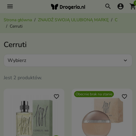
menu
search
account_circle
shopping_ca
Strona główna
ZNAJDŹ SWOJĄ ULUBIONĄ MARKĘ
C
Cerruti
Cerruti
Wybierz
expand_more
Jest 2 produktów.
Obecnie brak na stanie
favorite_border
favorite_border