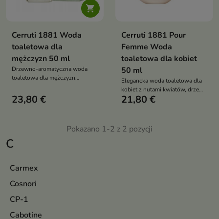

Cerruti 1881 Woda
Cerruti 1881 Pour
toaletowa dla
Femme Woda
mężczyzn 50 ml
toaletowa dla kobiet
Drzewno-aromatyczna woda
50 ml
toaletowa dla mężczyzn
Elegancka woda toaletowa dla
tolasyczny, elegancki zapach z
kobiet z nutami kwiatów, drzewa
nutą lawendy, piżma i cedru
23,80 €
21,80 €
sandałowego i wanilii.
Klasyczny zapach idealny na co
dzień
Pokazano 1-2 z 2 pozycji
C
Carmex
Cosnori
CP-1
Cabotine