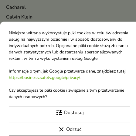
Cacharel
Calvin Klein
Cantu
Niniejsza witryna wykorzystuje pliki cookies w celu świadczenia
Carolina Herrera
usług na najwyższym poziomie i w sposób dostosowany do
indywidualnych potrzeb. Opcjonalne pliki cookie służą zbieraniu
Catrice
danych statystycznych lub dostarczaniu spersonalizowanych
Celimax
reklam, w tym z wykorzystaniem usług Google.
Cellabic
Informacje o tym, jak Google przetwarza dane, znajdziesz tutaj:
Cerave
https://business.safety.google/privacy/
.
Cerruti
Czy akceptujesz te pliki cookie i związane z tym przetwarzanie
Chanel
danych osobowych?
Chatler
tune
Dostosuj
Chlapu Chlap
Chloe
clear
Odrzuć
Chopard