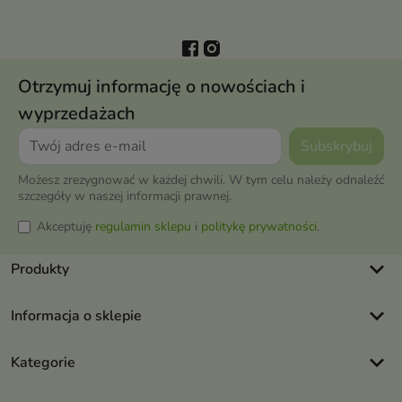
Otrzymuj informację o nowościach i
wyprzedażach
Możesz zrezygnować w każdej chwili. W tym celu należy odnaleźć
szczegóły w naszej informacji prawnej.
Akceptuję
regulamin sklepu
i
politykę prywatności
.
keyboard_arrow_down
Produkty
keyboard_arrow_down
Informacja o sklepie
keyboard_arrow_down
Kategorie