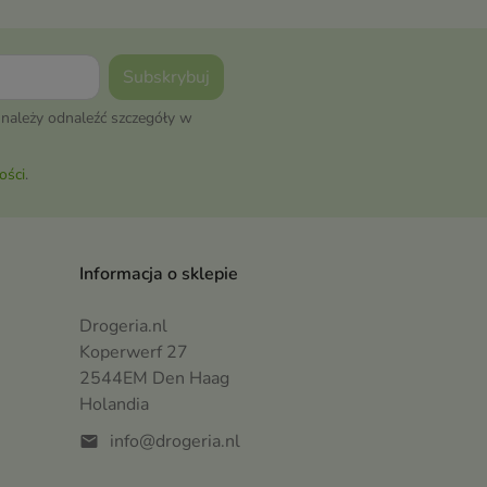
należy odnaleźć szczegóły w
ości
.
Informacja o sklepie
Drogeria.nl
Koperwerf 27
2544EM Den Haag
Holandia
info@drogeria.nl
mail