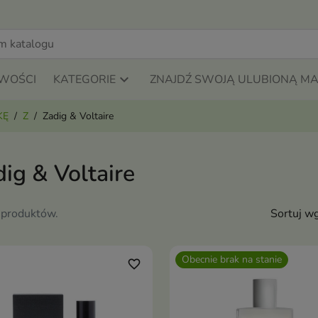
WOŚCI
KATEGORIE
ZNAJDŹ SWOJĄ ULUBIONĄ M
KĘ
Z
Zadig & Voltaire
ig & Voltaire
 produktów.
Sortuj wg
Obecnie brak na stanie
favorite_border