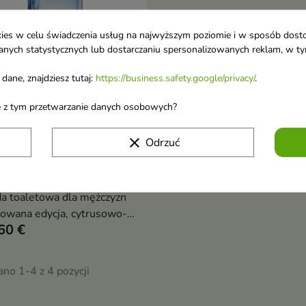
ookies w celu świadczenia usług na najwyższym poziomie i w sposób dos
u danych statystycznych lub dostarczaniu spersonalizowanych reklam, w 
dane, znajdziesz tutaj:
https://business.safety.google/privacy/
.
ane z tym przetwarzanie danych osobowych?
g & Voltaire This Is Him!
Pokaż szczegóły
clear
Odrzuć
ning Love Woda toaletowa
mężczyzn Edycja
towana 100 ml
 toaletowa dla mężczyzn
towana edycja, cytrusowo-
60 €
wno-bursztynowy zapach z
 pomarańczy, rumu i wanilii,
etyczny, uwodzicielski i
no 1-4 z 4 pozycji
ensywny