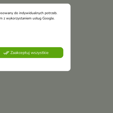
tosowany do indywidualnych potrzeb.
tym z wykorzystaniem usług Google.
done_all
Zaakceptuj wszystkie