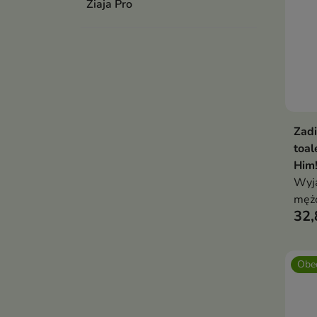
Ziaja Pro
Zadi
toal
Him!
Wyją
męż
32,
Obec