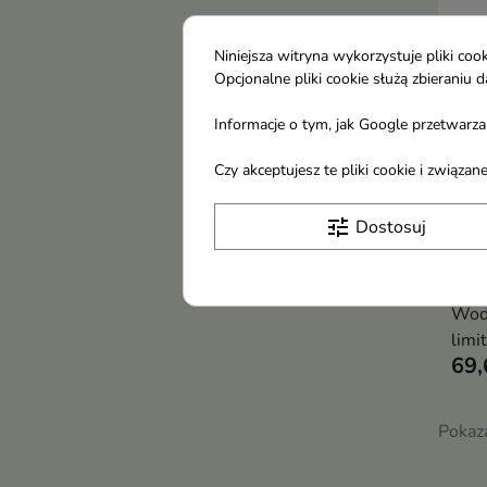
Niniejsza witryna wykorzystuje pliki c
Opcjonalne pliki cookie służą zbierani
Informacje o tym, jak Google przetwarza 
Czy akceptujesz te pliki cookie i związ
Zadi
tune
Dostosuj
Bur
dla 
limi
Woda
limi
69,
drze
nutą
magn
Pokaza
int