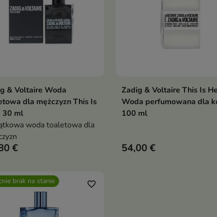
g & Voltaire Woda
Zadig & Voltaire This Is He
Dodaj do koszyka
Pokaż szczegóły

etowa dla mężczyzn This Is
Woda perfumowana dla k
 30 ml
100 ml
tkowa woda toaletowa dla
czyzn
80 €
54,00 €
nie brak na stanie
favorite_border