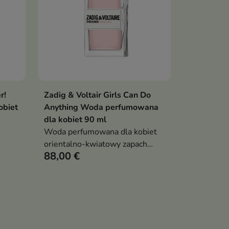
r!
Zadig & Voltair Girls Can Do
Pokaż szczegóły
obiet
Anything Woda perfumowana
dla kobiet 90 ml
Woda perfumowana dla kobiet
orientalno-kwiatowy zapach
88,00 €
fougère z nutą gruszki, fasoli
tonka i wanilii, odważny,
zmysłowy i elegancki, idealny na
co dzień i specjalne okazje