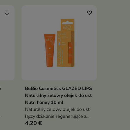
nawilżenia i ochrony przed
czynnikami zewnętrznymi
favorite_border
favorite_border
y
BeBio Cosmetics GLAZED LIPS
ka
Dodaj do koszyka

Naturalny żelowy olejek do ust
Nutri honey 10 ml
Naturalny żelowy olejek do ust
łączy działanie regenerujące z
4,20 €
subtelnym efektem