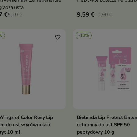
nsywnie nawilża, regeneruje
niezwykłe połączenie blask
gładza usta
intensywnego nawilżenia
7 €
9,59 €
5,20 €
10,90 €
%
-18%
favorite_border
ings of Color Rosy Lip
Bielenda Lip Protect Bals
Dodaj do koszyka
Dodaj do koszy


um do ust wyrównujace
ochronny do ust SPF 50
ryt 10 ml
peptydowy 10 g