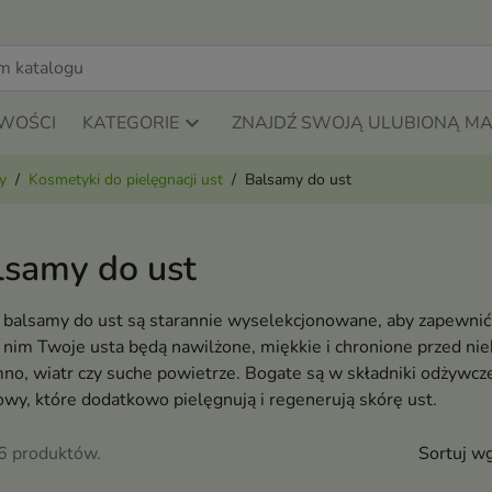
WOŚCI
KATEGORIE
ZNAJDŹ SWOJĄ ULUBIONĄ M
y
Kosmetyki do pielęgnacji ust
Balsamy do ust
lsamy do ust
balsamy do ust są starannie wyselekcjonowane, aby zapewnić Ci
 nim Twoje usta będą nawilżone, miękkie i chronione przed ni
mno, wiatr czy suche powietrze. Bogate są w składniki odżywcze
wy, które dodatkowo pielęgnują i regenerują skórę ust.
66 produktów.
Sortuj wg