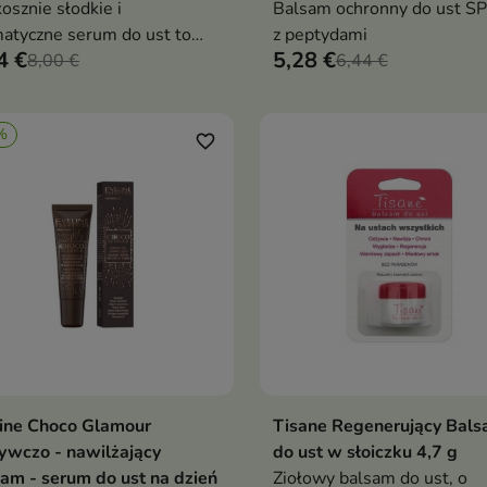
osznie słodkie i
Balsam ochronny do ust S
atyczne serum do ust to
z peptydami
4 €
5,28 €
dziwy raj dla Twojej skóry
8,00 €
6,44 €
%
favorite_border
ine Choco Glamour
Tisane Regenerujący Bal
Dodaj do koszyka
Dodaj do koszy


wczo - nawilżający
do ust w słoiczku 4,7 g
am - serum do ust na dzień
Ziołowy balsam do ust, o