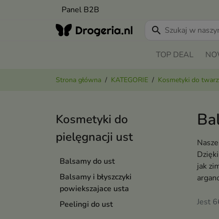
Panel B2B
search
TOP DEAL
NO
Strona główna
KATEGORIE
Kosmetyki do twarz
Ba
Kosmetyki do
pielęgnacji ust
Nasze 
Dzięki
Balsamy do ust
jak zi
Balsamy i błyszczyki
argano
powiekszajace usta
Jest 
Peelingi do ust