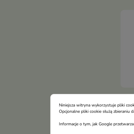
BeBi
żelo
Niniejsza witryna wykorzystuje pliki c
LIPS
Opcjonalne pliki cookie służą zbierani
Natu
Informacje o tym, jak Google przetwarza 
kre
smak