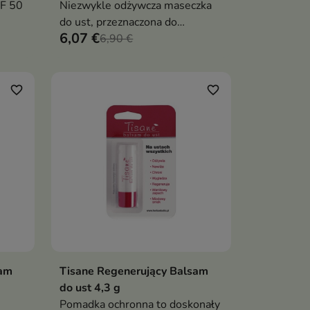
PF 50
Niezwykle odżywcza maseczka
do ust, przeznaczona do
6,07 €
stosowania na noc
6,90 €
favorite_border
favorite_border
sam
Tisane Regenerujący Balsam
ka
Dodaj do koszyka

do ust 4,3 g
Pomadka ochronna to doskonały