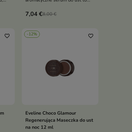
u,
aromatyczne serum do ust to
prawdziwy raj dla Twojej skóry
7,04 €
8,00 €
-12%
favorite_border
favorite_border
am
Eveline Choco Glamour
ka
Dodaj do koszyka

Regenerująca Maseczka do ust
na noc 12 ml