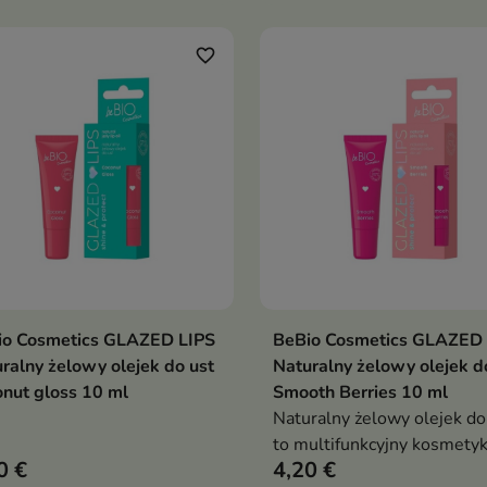
gających nawilżenia,
propozycja dla codziennej
wienia i ochrony
pielęgnacji delikatnej skóry
favorite_border
io Cosmetics GLAZED LIPS
BeBio Cosmetics GLAZED 
Dodaj do koszyka
Dodaj do koszy


ralny żelowy olejek do ust
Naturalny żelowy olejek d
nut gloss 10 ml
Smooth Berries 10 ml
Naturalny żelowy olejek do
to multifunkcyjny kosmetyk
0 €
4,20 €
całodziennej pielęgnacji ust