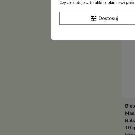
Czy akceptujesz te pliki cookie i związ
4,2
form
tune
Dostosuj
-18
Biel
Mas
Bals
10 