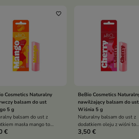
favorite_border
o Cosmetics Naturalny
BeBio Cosmetics Naturaln
Dodaj do koszyka
Dodaj do koszy


ywczy balsam do ust
nawilżający balsam do ust
go 5 g
Wiśnia 5 g
ralny balsam do ust z
Naturalny balsam do ust z
tkiem masła mango to
dodatkiem oleju z wiśni to
0 €
3,50 €
eczna pielęgnacja dla ust
skuteczna i bezpieczna