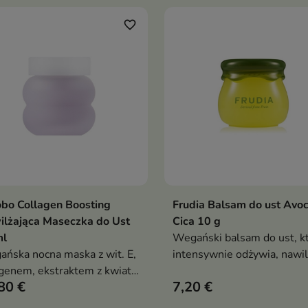
favorite_border
bo Collagen Boosting
Frudia Balsam do ust Avo
Dodaj do koszyka
Dodaj do koszy


lżająca Maseczka do Ust
Cica 10 g
ml
Wegański balsam do ust, k
ńska nocna maska z wit. E,
intensywnie odżywia, nawil
genem, ekstraktem z kwiatu
regeneruje wrażliwą skórę
80 €
7,20 €
su i oliwą intensywnie
okolicach ust
lża, wygładza, zmiękcza i koi