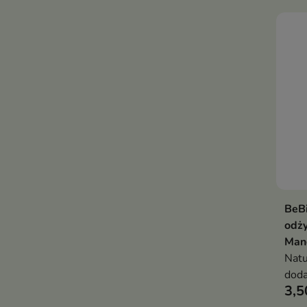
usta
BeBi
odż
Man
Natu
doda
3,5
skut