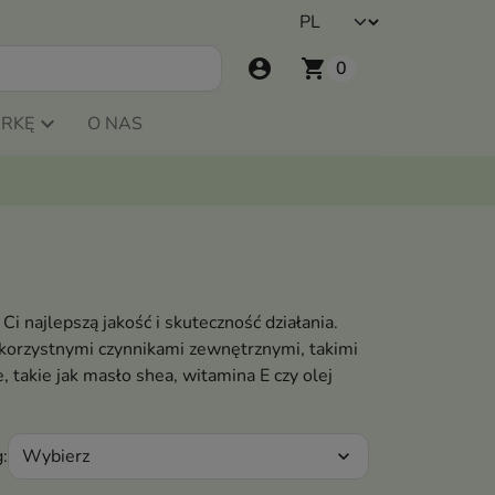
account_circle
shopping_cart
0
ARKĘ
O NAS
 najlepszą jakość i skuteczność działania.
ekorzystnymi czynnikami zewnętrznymi, takimi
, takie jak masło shea, witamina E czy olej
Wybierz
:
expand_more