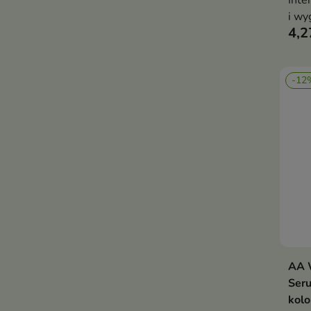
Inte
i wy
4,2
-12
AA W
Ser
kolo