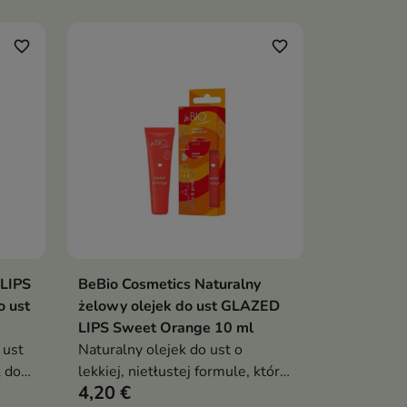
rozświetlenia
 ust
favorite_border
favorite_border
LIPS
BeBio Cosmetics Naturalny
ka
Dodaj do koszyka

o ust
żelowy olejek do ust GLAZED
LIPS Sweet Orange 10 ml
 ust
Naturalny olejek do ust o
 do
lekkiej, nietłustej formule, który
4,20 €
zapewnia intensywne