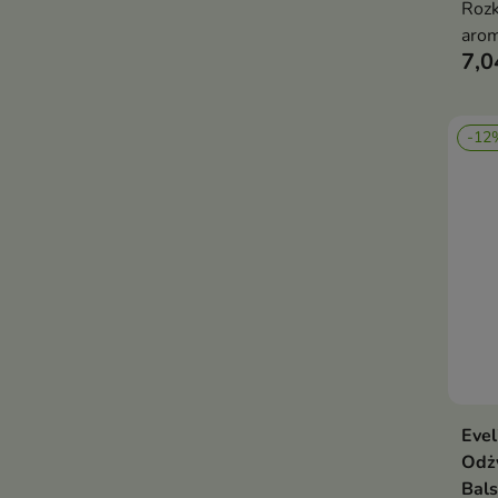
Rozk
arom
7,0
praw
-12
Evel
Odży
Bals