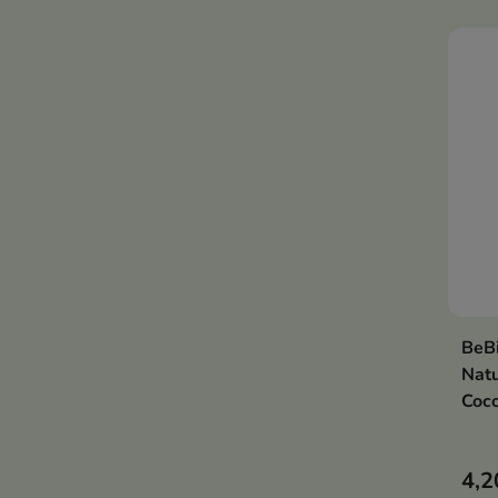
wyma
odży
BeB
Natu
Coco
4,2