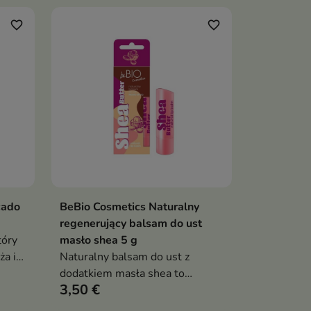
favorite_border
favorite_border
cado
BeBio Cosmetics Naturalny
ka
Dodaj do koszyka

regenerujący balsam do ust
tóry
masło shea 5 g
ża i
Naturalny balsam do ust z
 w
dodatkiem masła shea to
3,50 €
skuteczna pielęgnacja dla ust
wymagających regeneracji,