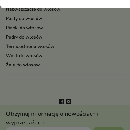
Lakiery do włosów
Nabłyszczacze do włosów
Pasty do włosów
Pianki do włosów
Pudry do włosów
Termoochrona włosów
Wosk do włosów
Żele do włosów
Otrzymuj informację o nowościach i
wyprzedażach