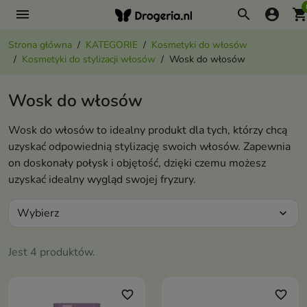
menu
search
account_circle
shopping_ca
Strona główna
KATEGORIE
Kosmetyki do włosów
Kosmetyki do stylizacji włosów
Wosk do włosów
Wosk do włosów
Wosk do włosów to idealny produkt dla tych, którzy chcą
uzyskać odpowiednią stylizację swoich włosów. Zapewnia
on doskonały połysk i objętość, dzięki czemu możesz
uzyskać idealny wygląd swojej fryzury.
Wybierz
expand_more
Jest 4 produktów.
favorite_border
favorite_border