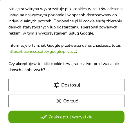
Niniejsza witryna wykorzystuje pliki cookies w celu świadczenia
usług na najwyższym poziomie i w sposób dostosowany do
indywidualnych potrzeb. Opcjonalne pliki cookie służą zbieraniu
danych statystycznych lub dostarczaniu spersonalizowanych


reklam, w tym z wykorzystaniem usług Google.
Informacje o tym, jak Google przetwarza dane, znajdziesz tutaj:
Isana Sztyft do
Isana Men Wosk do
https://business.safety.google/privacy/
.
układania Babyhair 10
włosów dla mężczyzn
ml
Power 75 ml
Czy akceptujesz te pliki cookie i związane z tym przetwarzanie
Niezastąpiona pomoc w walce z
Profesjonalny wosk do stylizacji
danych osobowych?
niesforymi włosami
włosów
7,70 €
4,01 €
tune
Dostosuj
Pokazano 1-4 z 4 pozycji
clear
Odrzuć
Kosmetyki do stylizacji włosów
done_all
Zaakceptuj wszystkie
Kremy i żele do loków