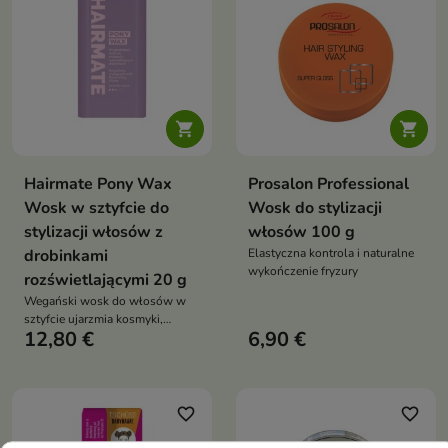


Hairmate Pony Wax
Prosalon Professional
Wosk w sztyfcie do
Wosk do stylizacji
stylizacji włosów z
włosów 100 g
drobinkami
Elastyczna kontrola i naturalne
wykończenie fryzury
rozświetlającymi 20 g
Wegański wosk do włosów w
sztyfcie ujarzmia kosmyki,
12,80 €
6,90 €
wygładza i nabłyszcza dzięki
naturalnym woskom i olejom
roślinnym
favorite_border
favorite_border