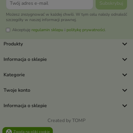
Możesz zrezygnować w każdej chwili. W tym celu należy odnaleźć
szczegóły w naszej informacji prawnej.
Akceptuję
regulamin sklepu
i
politykę prywatności
.
keyboard_arrow_down
Produkty
keyboard_arrow_down
Informacja o sklepie
keyboard_arrow_down
Kategorie
keyboard_arrow_down
Twoje konto
keyboard_arrow_down
Informacja o sklepie
Created by TOMP
group_work
Zgoda na pliki cookie