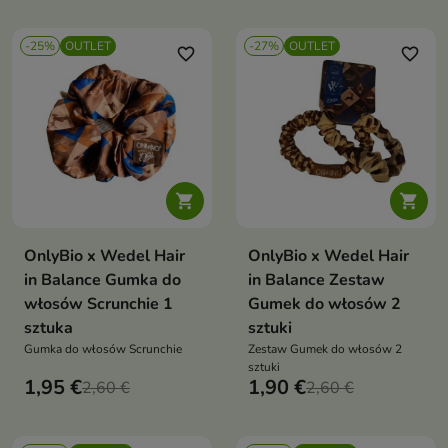
-25%
OUTLET
-27%
OUTLET
favorite_border
favorite_border


OnlyBio x Wedel Hair
OnlyBio x Wedel Hair
in Balance Gumka do
in Balance Zestaw
włosów Scrunchie 1
Gumek do włosów 2
sztuka
sztuki
Gumka do włosów Scrunchie
Zestaw Gumek do włosów 2
sztuki
1,95 €
1,90 €
2,60 €
2,60 €