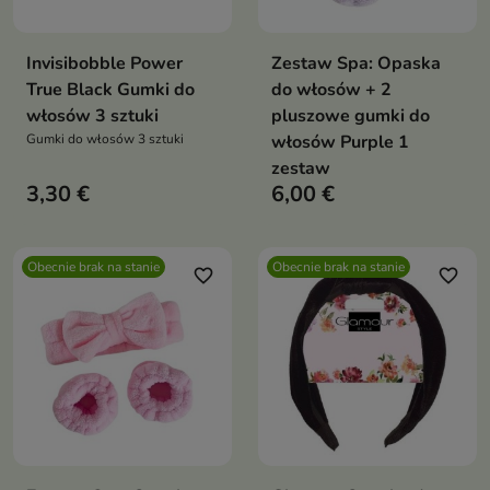
Invisibobble Power
Zestaw Spa: Opaska
True Black Gumki do
do włosów + 2
włosów 3 sztuki
pluszowe gumki do
Gumki do włosów 3 sztuki
włosów Purple 1
zestaw
3,30 €
6,00 €
Obecnie brak na stanie
Obecnie brak na stanie
favorite_border
favorite_border