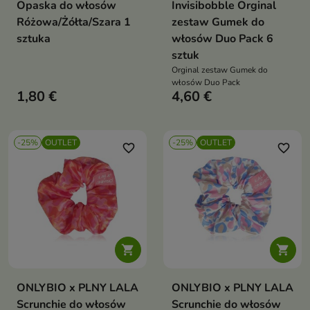
Opaska do włosów
Invisibobble Orginal
Różowa/Żółta/Szara 1
zestaw Gumek do
sztuka
włosów Duo Pack 6
sztuk
Orginal zestaw Gumek do
włosów Duo Pack
1,80 €
4,60 €
-25%
OUTLET
-25%
OUTLET
favorite_border
favorite_border


ONLYBIO x PLNY LALA
ONLYBIO x PLNY LALA
Scrunchie do włosów
Scrunchie do włosów