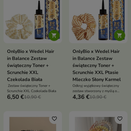


OnlyBio x Wedel Hair
OnlyBio x Wedel Hair
in Balance Zestaw
in Balance Zestaw
świąteczny Toner +
świąteczny Toner +
Scrunchie XXL
Scrunchie XXL Ptasie
Czekolada Biała
Mleczko Słony Karmel
Zestaw świąteczny Toner +
Odkryj wyjątkowy świąteczny
Scrunchie XXL Czekolada Biała
zestaw stworzony z myślą o
6,50 €
4,36 €
10,90 €
włosach, które zasługują na
10,90 €
odrobinę luksusu
favorite_border
favorite_border