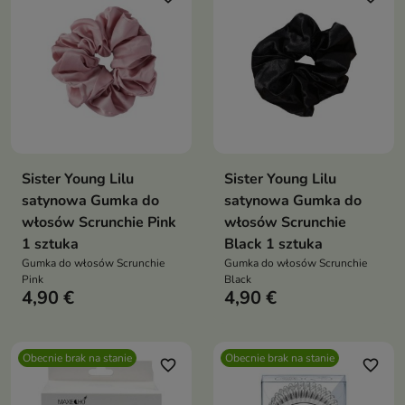
Sister Young Lilu
Sister Young Lilu
satynowa Gumka do
satynowa Gumka do
włosów Scrunchie Pink
włosów Scrunchie
1 sztuka
Black 1 sztuka
Gumka do włosów Scrunchie
Gumka do włosów Scrunchie
Pink
Black
4,90 €
4,90 €
Obecnie brak na stanie
Obecnie brak na stanie
favorite_border
favorite_border