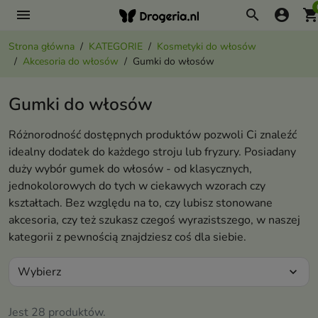
menu
search
account_circle
shopping_ca
Strona główna
KATEGORIE
Kosmetyki do włosów
Akcesoria do włosów
Gumki do włosów
Gumki do włosów
Różnorodność dostępnych produktów pozwoli Ci znaleźć
idealny dodatek do każdego stroju lub fryzury. Posiadany
duży wybór gumek do włosów - od klasycznych,
jednokolorowych do tych w ciekawych wzorach czy
kształtach. Bez względu na to, czy lubisz stonowane
akcesoria, czy też szukasz czegoś wyrazistszego, w naszej
kategorii z pewnością znajdziesz coś dla siebie.
Wybierz
expand_more
Jest 28 produktów.