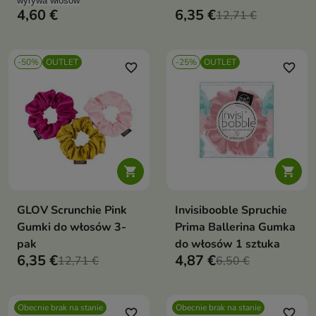
bardzo cienkich
wyrywa włosów
4,60 €
6,35 €
12,71 €
włókien
poliestrowych i
-50%
OUTLET
poliamidowych
-25%
OUTLET
favorite_border
favorite_border


GLOV Scrunchie Pink
Invisibooble Spruchie
Gumki do włosów 3-
Prima Ballerina Gumka
pak
do włosów 1 sztuka
6,35 €
4,87 €
12,71 €
6,50 €
Obecnie brak na stanie
Obecnie brak na stanie
favorite_border
favorite_border