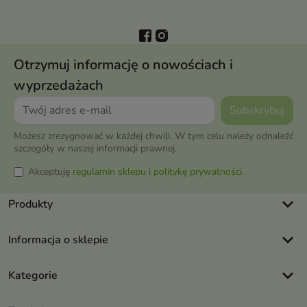
Otrzymuj informację o nowościach i
wyprzedażach
Możesz zrezygnować w każdej chwili. W tym celu należy odnaleźć
szczegóły w naszej informacji prawnej.
Akceptuję
regulamin sklepu
i
politykę prywatności
.
keyboard_arrow_down
Produkty
keyboard_arrow_down
Informacja o sklepie
keyboard_arrow_down
Kategorie