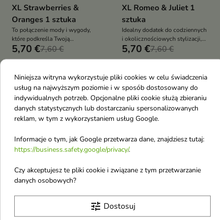
XL Strawberries &
XL Romeo & Juliet 1
Oranges 1 sztuka
sztuka
To połączenie mody i wygody,
Idealny dodatek do codziennych
które podkreśla Twoją
i okolicznościowych stylizacji,
5,70 €
5,70 €
osobowość i doda uroku Twoim
7,60 €
który doda uroku Twoim
7,60 €
fryzurom
fryzurom
Niniejsza witryna wykorzystuje pliki cookies w celu świadczenia
-25%
OUTLET
favorite_border
favorite_border
usług na najwyższym poziomie i w sposób dostosowany do
indywidualnych potrzeb. Opcjonalne pliki cookie służą zbieraniu
danych statystycznych lub dostarczaniu spersonalizowanych
reklam, w tym z wykorzystaniem usług Google.
Informacje o tym, jak Google przetwarza dane, znajdziesz tutaj:
https://business.safety.google/privacy/
.


Czy akceptujesz te pliki cookie i związane z tym przetwarzanie
danych osobowych?
ONLYBIO x PLNY LALA
Nacomi Opaska na
Scrunchie do włosów
włosy z mikrofibry
tune
Dostosuj
XL Meadow 1 sztuka
niebieska 1 sztuka
Idealny dodatek do codziennych