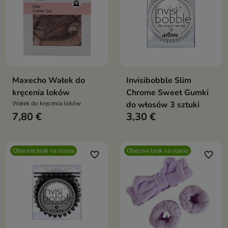
Maxecho Wałek do
Invisibobble Slim
kręcenia loków
Chrome Sweet Gumki
Wałek do kręcenia loków
do włosów 3 sztuki
7,80 €
3,30 €
Obecnie brak na stanie
Obecnie brak na stanie
favorite_border
favorite_border