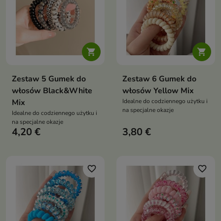


Zestaw 5 Gumek do
Zestaw 6 Gumek do
włosów Black&White
włosów Yellow Mix
Mix
Idealne do codziennego użytku i
na specjalne okazje
Idealne do codziennego użytku i
na specjalne okazje
4,20 €
3,80 €
favorite_border
favorite_border