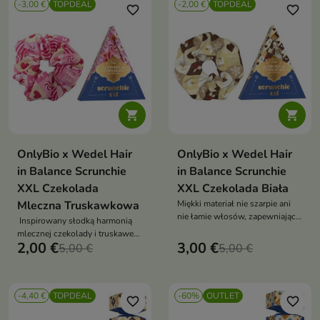
-3,00 €
TOPDEAL
-2,00 €
TOPDEAL
favorite_border
favorite_border


OnlyBio x Wedel Hair
OnlyBio x Wedel Hair
in Balance Scrunchie
in Balance Scrunchie
XXL Czekolada
XXL Czekolada Biała
Mleczna Truskawkowa
Miękki materiał nie szarpie ani
nie łamie włosów, zapewniając
Inspirowany słodką harmonią
komfort noszenia przez cały
mlecznej czekolady i truskawek,
dzień
2,00 €
3,00 €
przyciąga uwagę oryginalnym
5,00 €
5,00 €
wzorem
-4,40 €
TOPDEAL
-60%
OUTLET
favorite_border
favorite_border