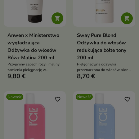


Anwen x Ministerstwo
Sway Pure Blond
wygładzająca
Odżywka do włosów
Odżywka do włosów
redukująca żółte tony
Róża-Malina 200 ml
200 ml
Przyjemny zapach róży i maliny
Pielęgnacyjna odżywka
zamienia pielęgnację w
przeznaczona do włosów blond,
9,80 €
8,70 €
wyjątkowy rytuał.
rozjaśnianych, siwych oraz z
pasemkami.
Nowość
Nowość
favorite_border
favorite_border