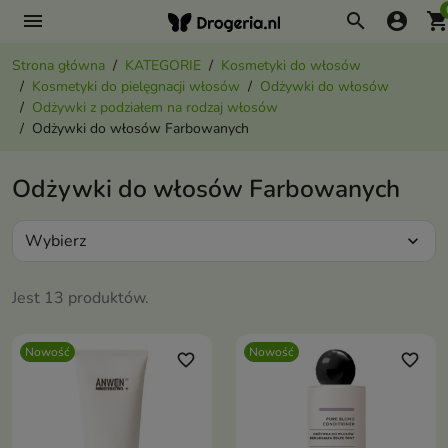
menu
search
account_circle
shopping_ca
Strona główna
KATEGORIE
Kosmetyki do włosów
Kosmetyki do pielęgnacji włosów
Odżywki do włosów
Odżywki z podziałem na rodzaj włosów
Odżywki do włosów Farbowanych
Odżywki do włosów Farbowanych
Wybierz
expand_more
Jest 13 produktów.
Nowość
Nowość
favorite_border
favorite_border