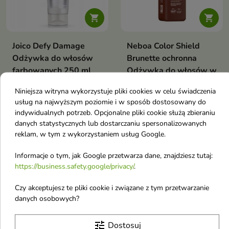


Joico Defy Damage
Neboa Color Shield
Odżywka do włosów
Brunette ochronna
farbowanych 250 ml
Odżywka do włosów w
Odżywka ochronno-
odcieniach brązu 300
Niniejsza witryna wykorzystuje pliki cookies w celu świadczenia
regenerująca do wszystkich
ml
rodzajów włosów, która pomaga
usług na najwyższym poziomie i w sposób dostosowany do
Szampon to ochrona koloru i
odbudować uszkodzenia,
indywidualnych potrzeb. Opcjonalne pliki cookie służą zbieraniu
codzienna pielęgnacja, która
wygładzić włosy i chronić je
danych statystycznych lub dostarczaniu spersonalizowanych
16,90 €
12,80 €
podkreśla głębię brązowych
przed dalszym osłabieniem
reklam, w tym z wykorzystaniem usług Google.
włosów, nadając im blask i
świeżość
Informacje o tym, jak Google przetwarza dane, znajdziesz tutaj:
-16%
favorite_border
favorite_border
https://business.safety.google/privacy/
.
Czy akceptujesz te pliki cookie i związane z tym przetwarzanie
danych osobowych?
tune
Dostosuj