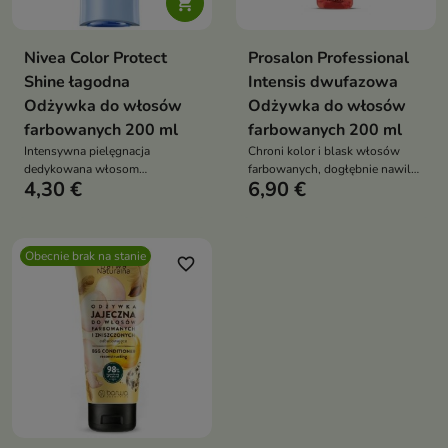

Nivea Color Protect
Prosalon Professional
Shine łagodna
Intensis dwufazowa
Odżywka do włosów
Odżywka do włosów
farbowanych 200 ml
farbowanych 200 ml
Intensywna pielęgnacja
Chroni kolor i blask włosów
dedykowana włosom
farbowanych, dogłębnie nawilża
4,30 €
6,90 €
farbowanym, która wnika
i wygładza pasma
głęboko, odżywiając i
rewitalizując każdy pasmo
Obecnie brak na stanie
favorite_border