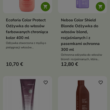


Ecoforia Color Protect
Neboa Color Shield
Odżywka do włosów
Blonde Odżywka do
farbowanych chroniąca
włosów blond,
kolor 400 ml
rozjaśnianych i z
Odżywka stworzona z myślą o
pasemkami ochronna
pielęgnacji włosów
300 ml
farbowanych
Ochronna odżywka do włosów
blond i rozjaśnianych, która
10,70 €
12,80 €
pomaga neutralizować żółte
tony, wspiera ochronę koloru
oraz intensywnie nawilża i
wygładza włosy
favorite_border
favorite_border