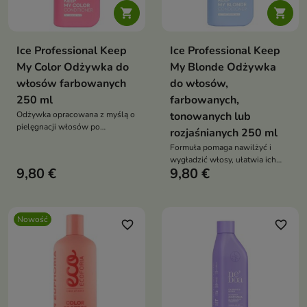


Ice Professional Keep
Ice Professional Keep
My Color Odżywka do
My Blonde Odżywka
włosów farbowanych
do włosów,
250 ml
farbowanych,
Odżywka opracowana z myślą o
tonowanych lub
pielęgnacji włosów po
rozjaśnianych 250 ml
koloryzacji.
Formuła pomaga nawilżyć i
wygładzić włosy, ułatwia ich
9,80 €
9,80 €
rozczesywanie oraz wspiera
utrzymanie zdrowego wyglądu
pasm.
Nowość
favorite_border
favorite_border