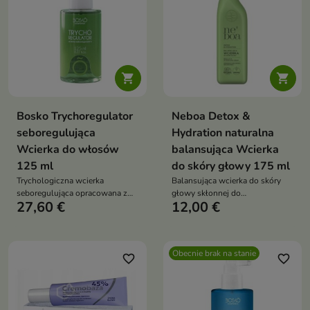


Bosko Trychoregulator
Neboa Detox &
seboregulująca
Hydration naturalna
Wcierka do włosów
balansująca Wcierka
125 ml
do skóry głowy 175 ml
Trychologiczna wcierka
Balansująca wcierka do skóry
seboregulująca opracowana z
głowy skłonnej do
27,60 €
12,00 €
myślą o przetłuszczającej się
przetłuszczania, która reguluje
skórze głowy. Pomaga
sebum, intensywnie nawilża i
normalizować wydzielanie
odświeża, pomagając utrzymać
sebum, wspiera mikrobiom i
włosy lekkie i świeże na dłużej
Obecnie brak na stanie
przywraca równowagę skóry,
favorite_border
favorite_border
ograniczając osłabienie cebulek
włosowych