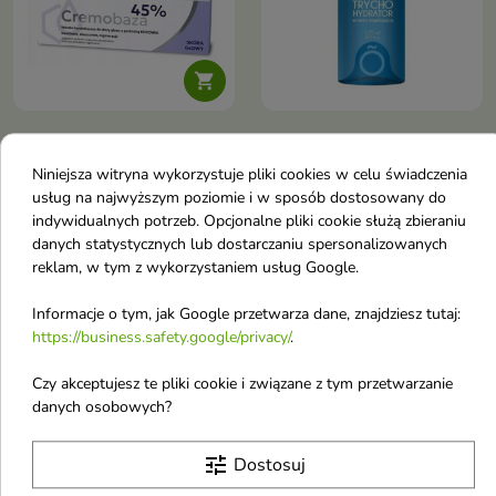

Cremobaza 45%
Bosko Trychohydrator
regeneracyjna Wcierka
nawilżająca Wcierka
Niniejsza witryna wykorzystuje pliki cookies w celu świadczenia
do skóry głowy 30 g
do włosów 125 ml
usług na najwyższym poziomie i w sposób dostosowany do
Keratolityczna wcierka do skóry
Intensywnie nawilżająca wcierka
indywidualnych potrzeb. Opcjonalne pliki cookie służą zbieraniu
głowy, która skutecznie
trychologiczna wspiera płaszcz
danych statystycznych lub dostarczaniu spersonalizowanych
8,70 €
27,60 €
złuszcza, nawilża i przywraca
hydrolipidowy, łagodzi
reklam, w tym z wykorzystaniem usług Google.
równowagę, ograniczając
podrażnienia i przywraca
łuszczenie i przetłuszczanie
komfort skóry głowy,
Informacje o tym, jak Google przetwarza dane, znajdziesz tutaj:
jednocześnie wzmacniając
Obecnie brak na stanie
Obecnie brak na stanie
https://business.safety.google/privacy/
.
włosy już u nasady
favorite_border
favorite_border
Czy akceptujesz te pliki cookie i związane z tym przetwarzanie
danych osobowych?
tune
Dostosuj