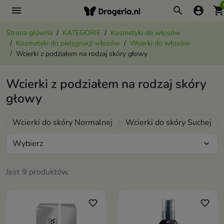
menu
search
account_circle
shopping_ca
Strona główna
KATEGORIE
Kosmetyki do włosów
Kosmetyki do pielęgnacji włosów
Wcierki do włosów
Wcierki z podziałem na rodzaj skóry głowy
Wcierki z podziałem na rodzaj skóry
głowy
Wcierki do skóry Normalnej
Wcierki do skóry Suchej
Wybierz
expand_more
Jest 9 produktów.
favorite_border
favorite_border