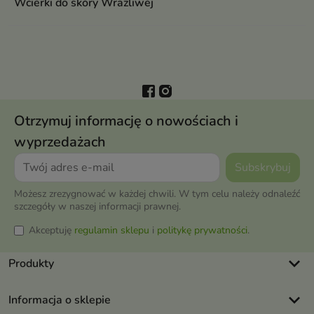
Wcierki do skóry Wrażliwej
Otrzymuj informację o nowościach i
wyprzedażach
Możesz zrezygnować w każdej chwili. W tym celu należy odnaleźć
szczegóły w naszej informacji prawnej.
Akceptuję
regulamin sklepu
i
politykę prywatności
.
keyboard_arrow_down
Produkty
keyboard_arrow_down
Informacja o sklepie