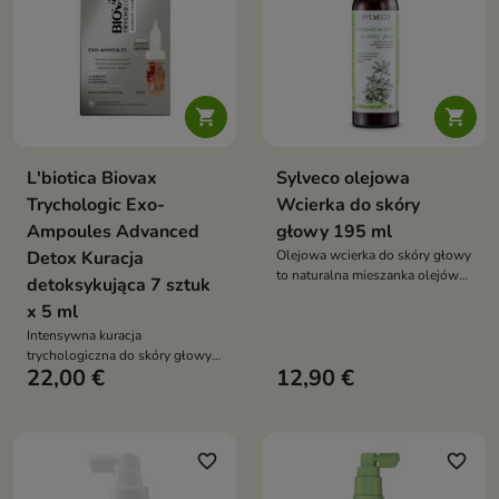


L'biotica Biovax
Sylveco olejowa
Trychologic Exo-
Wcierka do skóry
Ampoules Advanced
głowy 195 ml
Detox Kuracja
Olejowa wcierka do skóry głowy
to naturalna mieszanka olejów
detoksykująca 7 sztuk
roślinnych i olejków
x 5 ml
eterycznych, która wzmacnia
Intensywna kuracja
cebulki włosów, wspiera ich
trychologiczna do skóry głowy
wzrost i pomaga przywrócić
22,00 €
12,90 €
łojotokowej, szybko
równowagę skóry głowy
przetłuszczającej się, z
tendencją do łupieżu, swędzenia
i utraty objętości
favorite_border
favorite_border