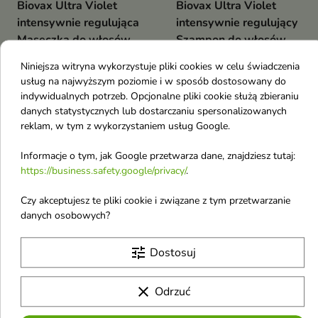
Biovax Ultra Violet
Biovax Ultra Violet
intensywnie regulująca
intensywnie regulujący
Maseczka do włosów
Szampon do włosów
blond i siwych 150 ml
blond i siwych 200 ml
Niniejsza witryna wykorzystuje pliki cookies w celu świadczenia
Intensywnie regenerująca maska
Intensywnie regenerujący
usług na najwyższym poziomie i w sposób dostosowany do
tonująca
szampon
indywidualnych potrzeb. Opcjonalne pliki cookie służą zbieraniu
6,90 €
6,90 €
danych statystycznych lub dostarczaniu spersonalizowanych
reklam, w tym z wykorzystaniem usług Google.
Obecnie brak na stanie
Obecnie brak na stanie
favorite_border
favorite_border
Informacje o tym, jak Google przetwarza dane, znajdziesz tutaj:
https://business.safety.google/privacy/
.
Czy akceptujesz te pliki cookie i związane z tym przetwarzanie
danych osobowych?
tune
Dostosuj
clear
Odrzuć
Biovax Phyto Keratin
Biovax Phyto Keratin
intensywnie
intensywnie