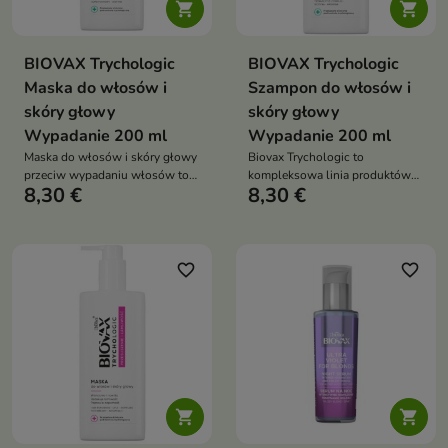


BIOVAX Trychologic
BIOVAX Trychologic
Maska do włosów i
Szampon do włosów i
skóry głowy
skóry głowy
Wypadanie 200 ml
Wypadanie 200 ml
Maska do włosów i skóry głowy
Biovax Trychologic to
przeciw wypadaniu włosów to
kompleksowa linia produktów
8,30 €
8,30 €
stymulująca kuracja 2 w 1, która
do pielęgnacji włosów i skóry
przeznaczona jest do pielęgnacji
głowy, stworzona z myślą o
włosów z tendencją do
zachowaniu zdrowia i piękna
nadmiernego wypadania
włosów
favorite_border
favorite_border

