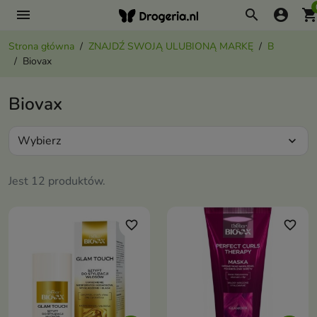
menu
search
account_circle
shopping_ca
Strona główna
ZNAJDŹ SWOJĄ ULUBIONĄ MARKĘ
B
Biovax
Biovax
Wybierz
expand_more
Jest 12 produktów.
favorite_border
favorite_border