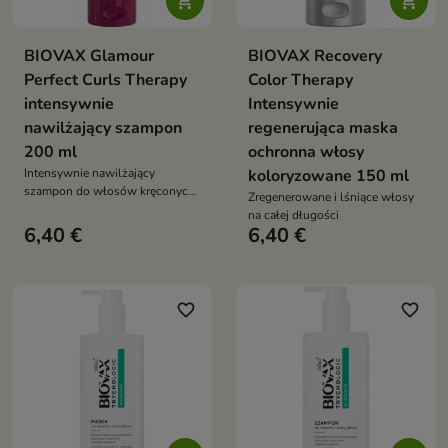


BIOVAX Glamour
BIOVAX Recovery
Perfect Curls Therapy
Color Therapy
intensywnie
Intensywnie
nawilżający szampon
regenerująca maska
200 ml
ochronna włosy
Intensywnie nawilżający
koloryzowane 150 ml
szampon do włosów kręconych
Zregenerowane i lśniące włosy
i falowanych
na całej długości
6,40 €
6,40 €
favorite_border
favorite_border