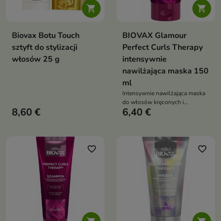


Biovax Botu Touch
BIOVAX Glamour
sztyft do stylizacji
Perfect Curls Therapy
włosów 25 g
intensywnie
nawilżająca maska 150
ml
Intensywnie nawilżająca maska
do włosów kręconych i
8,60 €
6,40 €
falowanych
favorite_border
favorite_border