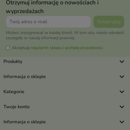
Otrzymuj informację o nowościach i
wyprzedażach
Możesz zrezygnować w każdej chwili. W tym celu należy odnaleźć
szczegóły w naszej informacji prawnej.
Akceptuję
regulamin sklepu
i
politykę prywatności
.
keyboard_arrow_down
Produkty
keyboard_arrow_down
Informacja o sklepie
keyboard_arrow_down
Kategorie
keyboard_arrow_down
Twoje konto
keyboard_arrow_down
Informacja o sklepie