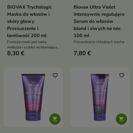
BIOVAX Trychologic
Biovax Ultra Violet
Maska do włosów i
intensywnie regulujące
skóry głowy
Serum do włosów
Przesuszenie i
blond i siwych na noc
łamliwość 200 ml
100 ml
Formuła maski jest lekka,
Przywrócenie chłodnych tonów
nietłusta i szybko wchłaniająca
8,30 €
7,80 €
się
favorite_border
favorite_border

