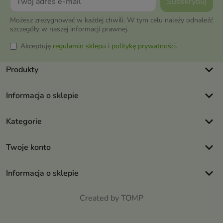
Możesz zrezygnować w każdej chwili. W tym celu należy odnaleźć
szczegóły w naszej informacji prawnej.
Akceptuję
regulamin sklepu
i
politykę prywatności
.
keyboard_arrow_down
Produkty
keyboard_arrow_down
Informacja o sklepie
keyboard_arrow_down
Kategorie
keyboard_arrow_down
Twoje konto
keyboard_arrow_down
Informacja o sklepie
Created by TOMP