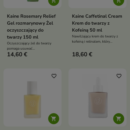


Kaine Rosemary Relief
Kaine Caffetinal Cream
Gel rozmarynowy Żel
Krem do twarzy z
oczyszczający do
Kofeiną 50 ml
twarzy 150 ml
Nawilżający krem do twarzy z
kofeiną i retinalem, który
Oczyszczający żel do twarzy
poprawia jędrność skóry,
pomaga usuwać
redukuje zmarszczki i wspiera jej
14,60 €
18,60 €
zanieczyszczenia, wygładzać
odżywienie
skórę i redukować
niedoskonałości. Formuła z
rozmarynem, kwasem
salicylowym, kwasem
favorite_border
favorite_border
hialuronowym, pantenolem i
alantoiną koi, nawilża oraz
wspiera komfort skóry
problematycznej

