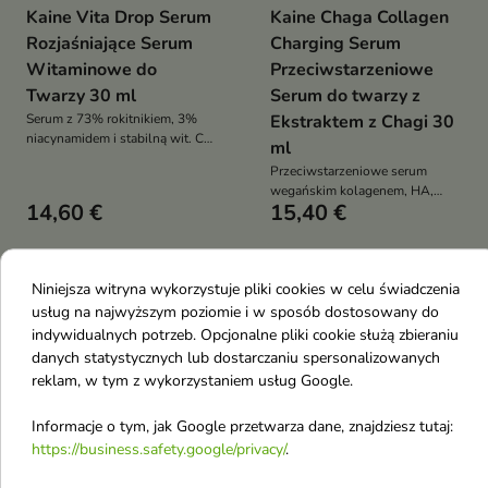
Kaine Vita Drop Serum
Kaine Chaga Collagen
Rozjaśniające Serum
Charging Serum
Witaminowe do
Przeciwstarzeniowe
Twarzy 30 ml
Serum do twarzy z
Serum z 73% rokitnikiem, 3%
Ekstraktem z Chagi 30
niacynamidem i stabilną wit. C
ml
oraz kompleksem HA i
Przeciwstarzeniowe serum
pantenolem rozjaśnia
wegańskim kolagenem, HA,
przebarwienia, wyrównuje
14,60 €
15,40 €
adenozyną i peptydami wzrostu
koloryt, nawilża i koi skórę
intensywnie nawilża, ujędrnia,
wygładza zmarszczki i
rozświetla skórę
Niniejsza witryna wykorzystuje pliki cookies w celu świadczenia
favorite_border
favorite_border
usług na najwyższym poziomie i w sposób dostosowany do
indywidualnych potrzeb. Opcjonalne pliki cookie służą zbieraniu
danych statystycznych lub dostarczaniu spersonalizowanych
reklam, w tym z wykorzystaniem usług Google.
Informacje o tym, jak Google przetwarza dane, znajdziesz tutaj:
https://business.safety.google/privacy/
.

