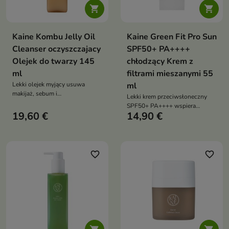


Kaine Kombu Jelly Oil
Kaine Green Fit Pro Sun
Cleanser oczyszczajacy
SPF50+ PA++++
Olejek do twarzy 145
chłodzący Krem z
ml
filtrami mieszanymi 55
Lekki olejek myjący usuwa
ml
makijaż, sebum i
Lekki krem przeciwsłoneczny
zanieczyszczenia, wspierając
SPF50+ PA++++ wspiera
łagodne dwuetapowe
19,60 €
14,90 €
ochronę skóry przed
oczyszczanie twarzy. Formuła z
promieniowaniem UVA i UVB,
olejem jojoba, olejem
jednocześnie nawilżając,
słonecznikowym, pantenolem,
odświeżając i kojąc cerę.
figą, wąkrotą azjatycką, kwasem
Formuła z filtrami mieszanymi,
favorite_border
favorite_border
hialuronowym i ceramidem NP
pantenolem, wodą z bambusa,
nawilża, koi i wygładza skórę
kwasem hialuronowym, miętą i
zieloną herbatą daje przyjemne
uczucie chłodzenia