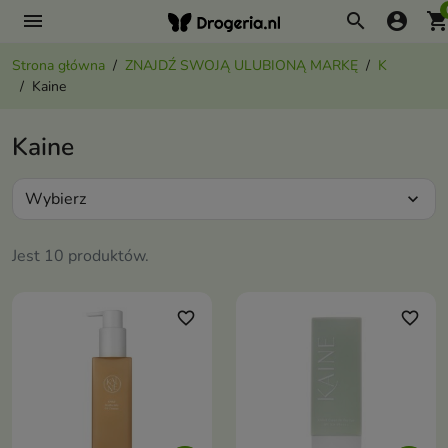
menu
search
account_circle
shopping_ca
Strona główna
ZNAJDŹ SWOJĄ ULUBIONĄ MARKĘ
K
Kaine
Kaine
Wybierz
expand_more
Jest 10 produktów.
favorite_border
favorite_border