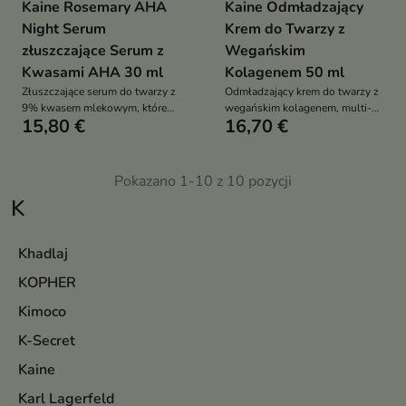
Kaine Rosemary AHA
Kaine Odmładzający
Night Serum
Krem do Twarzy z
złuszczające Serum z
Wegańskim
Kwasami AHA 30 ml
Kolagenem 50 ml
Złuszczające serum do twarzy z
Odmładzający krem do twarzy z
9% kwasem mlekowym, które
wegańskim kolagenem, multi-
15,80 €
16,70 €
oczyszcza pory, wygładza skórę
HA, beta-glukanem i
i wspiera redukcję zaskórników
niacynamidem intensywnie
nawilża, ujędrnia, wygładza i
wzmacnia barierę skóry
Pokazano 1-10 z 10 pozycji
K
Khadlaj
KOPHER
Kimoco
K-Secret
Kaine
Karl Lagerfeld