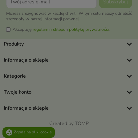
Możesz zrezygnować w każdej chwili. W tym celu należy odnaleźć
szczegóły w naszej informacji prawnej.
Akceptuję
regulamin sklepu
i
politykę prywatności
.
keyboard_arrow_down
Produkty
keyboard_arrow_down
Informacja o sklepie
keyboard_arrow_down
Kategorie
keyboard_arrow_down
Twoje konto
keyboard_arrow_down
Informacja o sklepie
Created by TOMP
group_work
Zgoda na pliki cookie