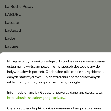
La Roche Posay
LABUBU
Lacoste
Lactacyd
Lador
Lalique
Lancaster
Niniejsza witryna wykorzystuje pliki cookies w celu świadczenia
Lancome
usług na najwyższym poziomie i w sposób dostosowany do
Lanvin
indywidualnych potrzeb. Opcjonalne pliki cookie służą zbieraniu
danych statystycznych lub dostarczaniu spersonalizowanych
LaQ
reklam, w tym z wykorzystaniem usług Google.
Lattafa
Informacje o tym, jak Google przetwarza dane, znajdziesz tutaj:
Le Labo
https://business.safety.google/privacy/
.
Lirene
Czy akceptujesz te pliki cookie i związane z tym przetwarzanie
Listerine