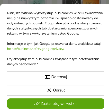
Niniejsza witryna wykorzystuje pliki cookies w celu świadczenia
usług na najwyższym poziomie i w sposób dostosowany do
indywidualnych potrzeb. Opcjonalne pliki cookie służą zbieraniu
danych statystycznych lub dostarczaniu spersonalizowanych
Armani Acqua di Gioia
Armani Woda
reklam, w tym z wykorzystaniem usług Google.
Woda perfumowana
toaletowa dla
Informacje o tym, jak Google przetwarza dane, znajdziesz tutaj:
dla kobiet 100 ml
mężczyzn Stronger
https://business.safety.google/privacy/
.
With You 100 ml
89,00 €
78,00 €
Czy akceptujesz te pliki cookie i związane z tym przetwarzanie
danych osobowych?
Obecnie brak na stanie
Obecnie brak na stanie
favorite_border
favorite_border
tune
Dostosuj
clear
Odrzuć
done_all
Zaakceptuj wszystkie