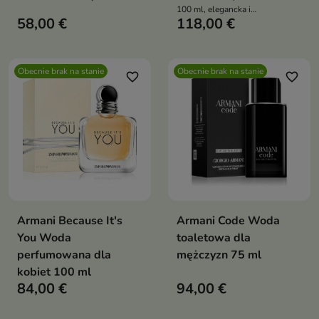
100 ml, elegancka i
58,00 €
118,00 €
ponadczasowa kompozycja
owocowo-kwiatowa z czarną
porzeczką, różą damasceńską i
wanilią Bourbon
Obecnie brak na stanie
Obecnie brak na stanie
favorite_border
favorite_border
Armani Because It's
Armani Code Woda
You Woda
toaletowa dla
perfumowana dla
mężczyzn 75 ml
kobiet 100 ml
84,00 €
94,00 €