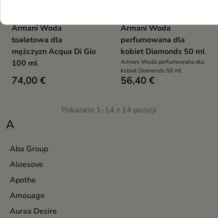
Armani Woda
Armani Woda
toaletowa dla
perfumowana dla
mężczyzn Acqua Di Gio
kobiet Diamonds 50 ml
100 ml
Armani Woda perfumowana dla
kobiet Diamonds 50 ml
74,00 €
56,40 €
Pokazano 1-14 z 14 pozycji
A
Aba Group
Aloesove
Apothe
Amouage
Auraa Desire