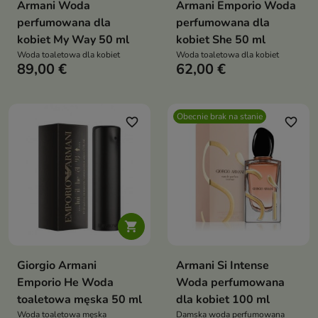
Armani Woda
Armani Emporio Woda
perfumowana dla
perfumowana dla
kobiet My Way 50 ml
kobiet She 50 ml
Woda toaletowa dla kobiet
Woda toaletowa dla kobiet
89,00 €
62,00 €
Obecnie brak na stanie
favorite_border
favorite_border

Giorgio Armani
Armani Si Intense
Emporio He Woda
Woda perfumowana
toaletowa męska 50 ml
dla kobiet 100 ml
Woda toaletowa męska
Damska woda perfumowana