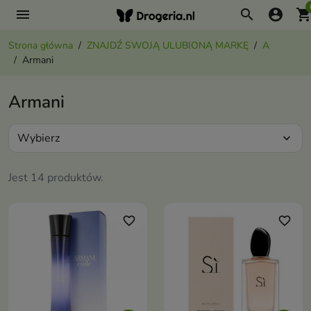
menu
search
account_circle
shopping_ca
Strona główna
ZNAJDŹ SWOJĄ ULUBIONĄ MARKĘ
A
Armani
Armani
Wybierz
expand_more
Jest 14 produktów.
favorite_border
favorite_border