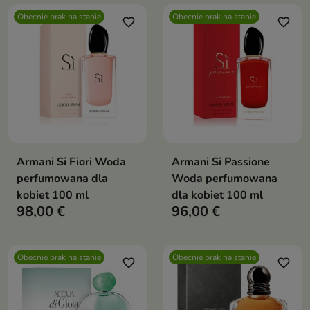
Obecnie brak na stanie
Obecnie brak na stanie
favorite_border
favorite_border
Armani Si Fiori Woda
Armani Si Passione
perfumowana dla
Woda perfumowana
kobiet 100 ml
dla kobiet 100 ml
98,00 €
96,00 €
Obecnie brak na stanie
Obecnie brak na stanie
favorite_border
favorite_border