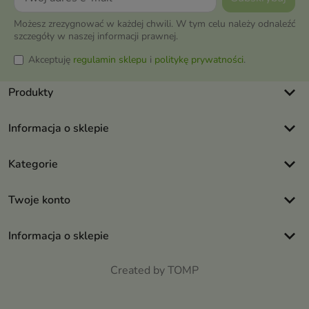
Możesz zrezygnować w każdej chwili. W tym celu należy odnaleźć
szczegóły w naszej informacji prawnej.
Akceptuję
regulamin sklepu
i
politykę prywatności
.
keyboard_arrow_down
Produkty
keyboard_arrow_down
Informacja o sklepie
keyboard_arrow_down
Kategorie
keyboard_arrow_down
Twoje konto
keyboard_arrow_down
Informacja o sklepie
Created by TOMP