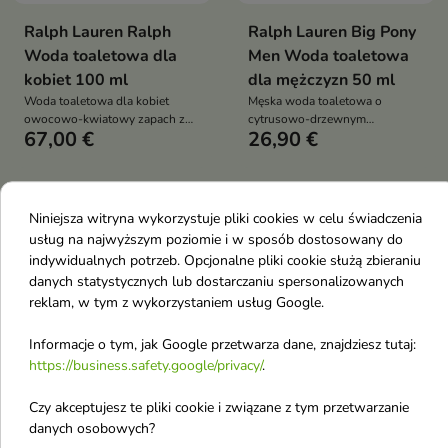
Ralph Lauren Ralph
Ralph Lauren Big Pony
Woda toaletowa dla
Men Woda toaletowa
kobiet 100 ml
dla mężczyzn 50 ml
Woda toaletowa dla kobiet
Męska woda toaletowa o
owocowo-kwiatowy zapach z
cytrusowo-drzewnym
67,00 €
26,90 €
nutą jabłka, frezji i piżma,
charakterze z limonką,
świeży, radosny i lekki, idealny
grejpfrutem i drzewem
na dzień
dębowym. Świeży, sportowy
zapach dla pewnych siebie
mężczyzn
favorite_border
Niniejsza witryna wykorzystuje pliki cookies w celu świadczenia
usług na najwyższym poziomie i w sposób dostosowany do
indywidualnych potrzeb. Opcjonalne pliki cookie służą zbieraniu
danych statystycznych lub dostarczaniu spersonalizowanych
reklam, w tym z wykorzystaniem usług Google.
Informacje o tym, jak Google przetwarza dane, znajdziesz tutaj:

https://business.safety.google/privacy/
.
Czy akceptujesz te pliki cookie i związane z tym przetwarzanie
Ralph Lauren Woda
danych osobowych?
perfumowana dla