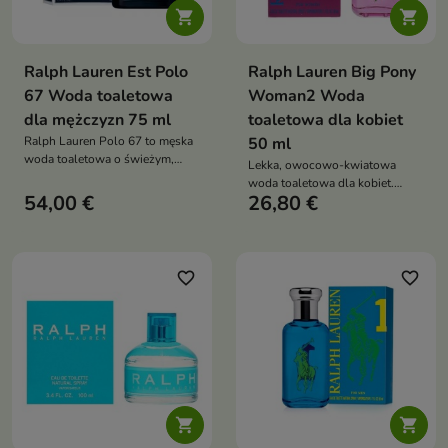


Ralph Lauren Est Polo
Ralph Lauren Big Pony
67 Woda toaletowa
Woman2 Woda
dla mężczyzn 75 ml
toaletowa dla kobiet
Ralph Lauren Polo 67 to męska
50 ml
woda toaletowa o świeżym,
Lekka, owocowo-kwiatowa
cytrusowo-drzewnym zapachu
woda toaletowa dla kobiet.
54,00 €
26,80 €
Żurawina i fasola tonka w
romantycznej, różowej
buteleczce
favorite_border
favorite_border

