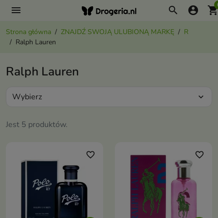
menu
search
account_circle
shopping_ca
Strona główna
ZNAJDŹ SWOJĄ ULUBIONĄ MARKĘ
R
Ralph Lauren
Ralph Lauren
Wybierz
expand_more
Jest 5 produktów.
favorite_border
favorite_border