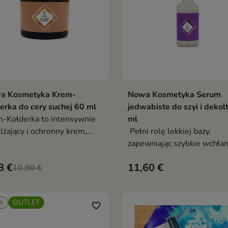
a Kosmetyka Krem-
Nowa Kosmetyka Serum
Dodaj do koszyka
Dodaj do koszy


erka do cery suchej 60 ml
jedwabiste do szyi i dekol
-Kołderka to intensywnie
ml
lżający i ochronny krem,
Pełni rolę lekkiej bazy,
y zapewnia cerze suchej
zapewniając szybkie wchłan
okie nawilżenie
pozostałych składników
8 €
11,60 €
10,90 €
aktywnych bez obciążania s
%
OUTLET
favorite_border