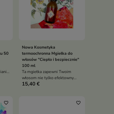
Nowa Kosmetyka
ka
Dodaj do koszyka

tu 50
termoochronna Mgiełka do
włosów "Ciepło i bezpiecznie"
100 ml
ianie
Ta mgiełka zapewni Twoim
włosom nie tylko efektowny
15,40 €
kóry
wygląd, ale także kompleksową
ochronę podczas stylizacji
favorite_border
favorite_border