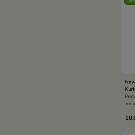
Obec
Now
Kur
Poma
zmia
prze
10,
wyró