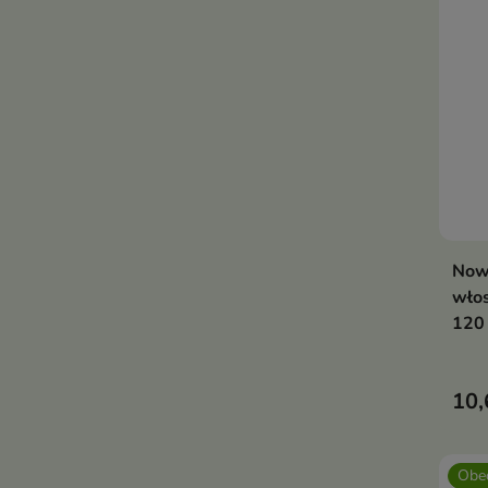
Now
wło
120
10,
Obec