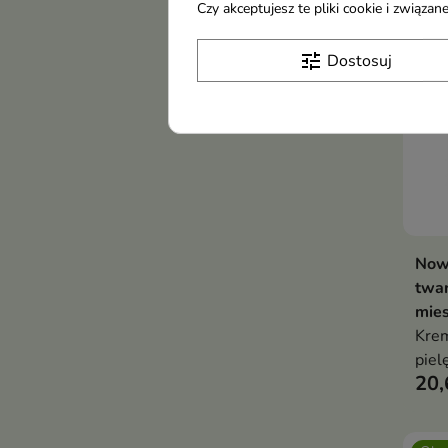
Czy akceptujesz te pliki cookie i związ
tune
Dostosuj
Now
twar
mies
Krem
piel
20,
się 
prze