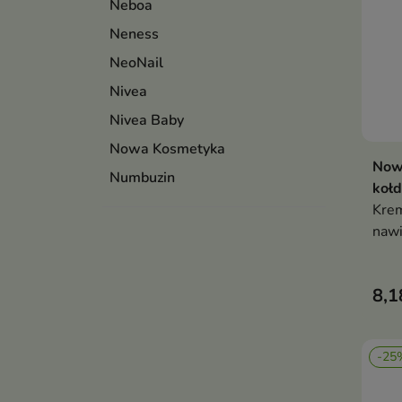
Neboa
Neness
NeoNail
Nivea
Nivea Baby
Nowa Kosmetyka
Now
Numbuzin
kołd
Krem
nawi
któr
głęb
8,1
-25