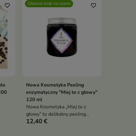
Obecnie brak na stanie
favorite_border
favorite_border
do
Nowa Kosmetyka Peeling
Pokaż szczegóły
 200
enzymatyczny "Miej to z głowy"
120 ml
Nowa Kosmetyka „Miej to z
głowy” to delikatny peeling
12,40 €
enzymatyczny do twarzy, który
skutecznie oczyszcza skórę,
wygładza ją i przywraca