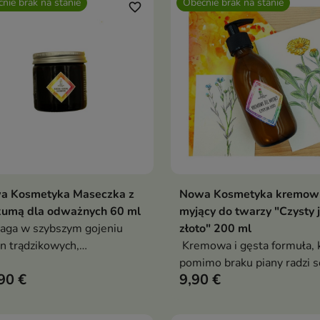
nie brak na stanie
Obecnie brak na stanie
favorite_border
a Kosmetyka Maseczka z
Nowa Kosmetyka kremowy
Pokaż szczegóły
Pokaż szczegóły
kumą dla odważnych 60 ml
myjący do twarzy "Czysty 
ga w szybszym gojeniu
złoto" 200 ml
n trądzikowych,
Kremowa i gęsta formuła, 
ciwdziała przebarwieniom i
pomimo braku piany radzi s
90 €
9,90 €
wnuje koloryt skóry
z makijażem