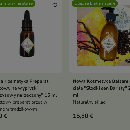
nie brak na stanie
Obecnie brak na stanie
favorite_border
a Kosmetyka Preparat
Nowa Kosmetyka Balsam 
Pokaż szczegóły
Pokaż szczegóły
kowy na wypryski
ciała "Słodki sen Baristy"
zysowy narzeczony" 15 ml
ml
towy preparat przeciw
Naturalny skład
anom trądzikowym
0 €
15,80 €