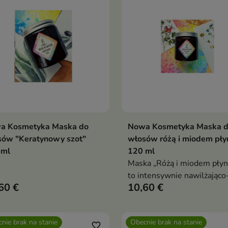
a Kosmetyka Maska do
Nowa Kosmetyka Maska 
Dodaj do koszyka
Dodaj do koszy


sów "Keratynowy szot"
włosów różą i miodem pły
 ml
120 ml
Maska „Różą i miodem płyn
to intensywnie nawilżająco
60 €
10,60 €
wygładzająca pielęgnacja, k
przywraca włosom miękkoś
elastyczność i zdrowy blask
nie brak na stanie
Obecnie brak na stanie
favorite_border