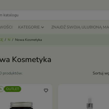
WOŚCI
KATEGORIE
ZNAJDŹ SWOJĄ ULUBIONĄ M
KĘ
N
Nowa Kosmetyka
wa Kosmetyka
30 produktów.
Sortuj wg
%
OUTLET
favorite_border