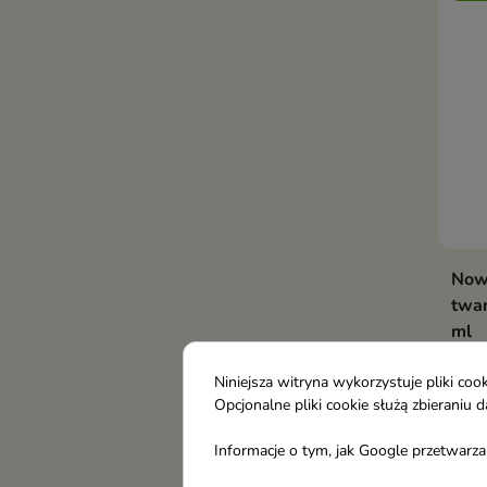
Now
twar
ml
Idea
korz
Niniejsza witryna wykorzystuje pliki c
13,
Opcjonalne pliki cookie służą zbierani
prze
prze
Informacje o tym, jak Google przetwarza 
ujęd
Obec