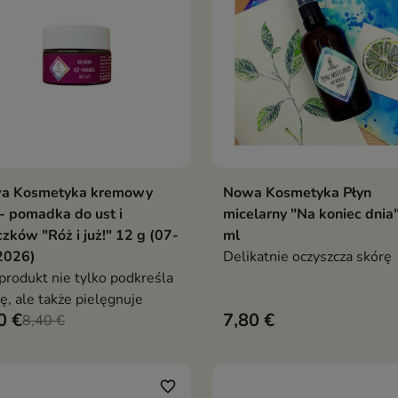
a Kosmetyka kremowy
Nowa Kosmetyka Płyn
Dodaj do koszyka
Dodaj do koszy


- pomadka do ust i
micelarny "Na koniec dnia
czków "Róż i już!" 12 g (07-
ml
2026)
Delikatnie oczyszcza skórę
produkt nie tylko podkreśla
ę, ale także pielęgnuje
0 €
7,80 €
8,40 €
favorite_border