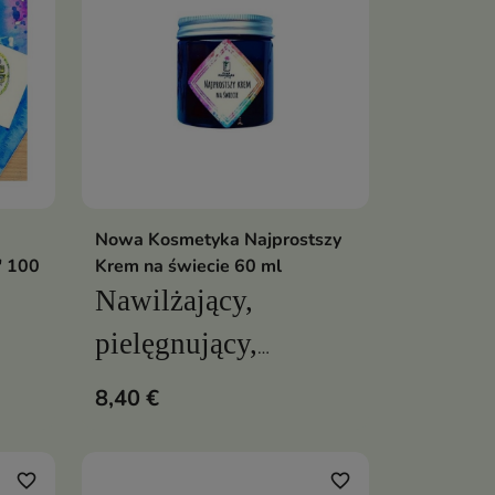
Nowa Kosmetyka Najprostszy
ka
Dodaj do koszyka

" 100
Krem na świecie 60 ml
Nawilżający,
pielęgnujący,
wspomagający
8,40 €
barierę
hydrolipidową skóry
favorite_border
favorite_border