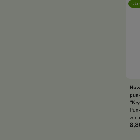
Obec
Now
pun
"Kry
Punk
zmi
8,8