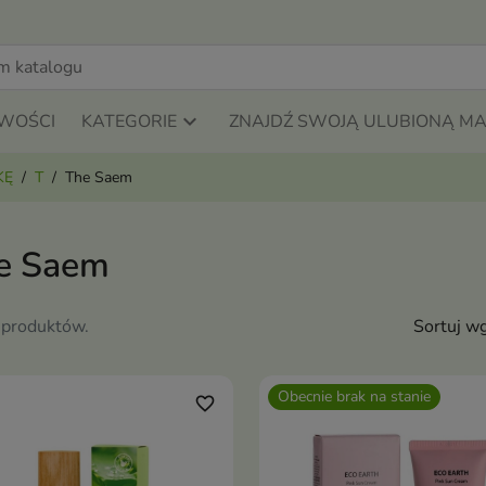
WOŚCI
KATEGORIE
ZNAJDŹ SWOJĄ ULUBIONĄ M
KĘ
T
The Saem
e Saem
 produktów.
Sortuj wg
Obecnie brak na stanie
favorite_border