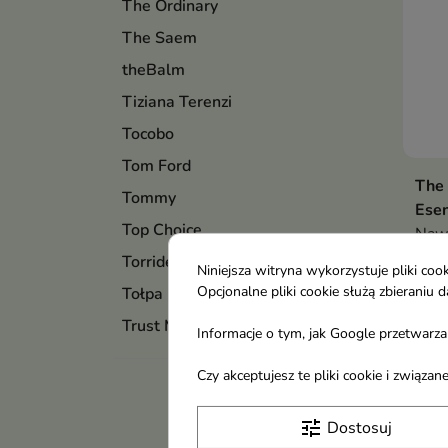
The Ordinary
The Saem
theBalm
Tiziana Terenzi
Tocobo
Tom Ford
The 
Tommy
Esen
Top Choice
Nawi
rege
Torriden
Niniejsza witryna wykorzystuje pliki c
form
Opcjonalne pliki cookie służą zbierani
Tołpa
9,0
Trust My Sister
Informacje o tym, jak Google przetwarza 
Pokaza
Czy akceptujesz te pliki cookie i związ
tune
Dostosuj