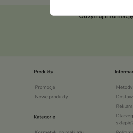
Otrzymuj informację
Produkty
Informac
Promocje
Metody 
Nowe produkty
Dostaw
Reklama
Dlaczeg
Kategorie
sklepie
Kosmetyki do makijażu
Polityk