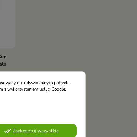
Sun
ała
nę
tosowany do indywidualnych potrzeb.
,
tym z wykorzystaniem usług Google.
done_all
Zaakceptuj wszystkie