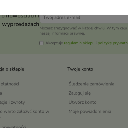
 o nowościach i
wyprzedażach
Możesz zrezygnować w każdej chwili. W tym celu 
naszej informacji prawnej.
Akceptuję
regulamin sklepu
i
politykę prywatn
ja o sklepie
Twoje konto
płatności
Śledzenie zamówienia
a
Zaloguj się
cje i zwroty
Utwórz konto
o warto założyć konto w
Moje powiadomienia
?
a prywatności