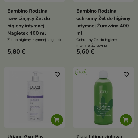
Bambino Rodzina
Bambino Rodzina
nawilżający Żel do
ochronny Żel do higieny
higieny intymnej
intymnej Żurawina 400
Nagietek 400 ml
ml
Żel do higieny intymnej Nagietek
Ochronny Żel do higieny
intymnej Żurawina
5,80 €
5,60 €
-18%
favorite_border
favorite_border


Uriage Gyn-Phy
Ziaja Intima ziołowa