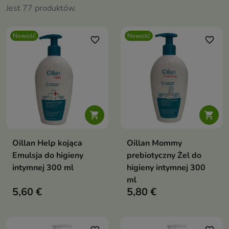
Jest 77 produktów.
Nowość
Nowość
favorite_border
favorite_border


Oillan Help kojąca
Oillan Mommy
Emulsja do higieny
prebiotyczny Żel do
intymnej 300 ml
higieny intymnej 300
ml
5,60 €
5,80 €