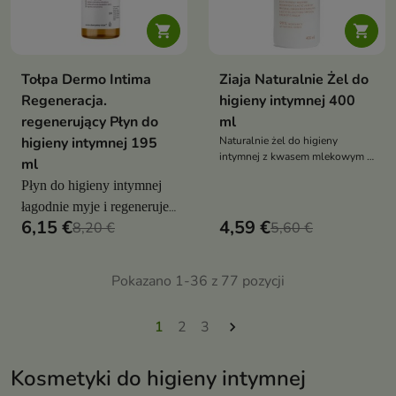


Tołpa Dermo Intima
Ziaja Naturalnie Żel do
Regeneracja.
higieny intymnej 400
regenerujący Płyn do
ml
higieny intymnej 195
Naturalnie żel do higieny
intymnej z kwasem mlekowym i
ml
inuliną delikatnie myje, koi i
Płyn do higieny intymnej
chroni, bez naruszania pH,
również dla dziewczynek od 3
łagodnie myje i regeneruje
r.ż.
6,15 €
4,59 €
8,20 €
5,60 €
skórę okolic intymnych
Pokazano 1-36 z 77 pozycji
1
2
3

Kosmetyki do higieny intymnej