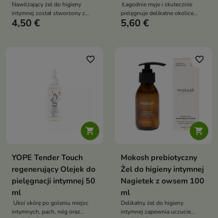
Nawilżający żel do higieny
Łagodnie myje i skutecznie
intymnej został stworzony z
pielęgnuje delikatne okolice
4,50 €
5,60 €
myślą o codziennej pielęgnacji,
intymne
zapewniając delikatne
oczyszczanie i skuteczną
pielęgnację okolic intymnych
favorite_border
favorite_border


YOPE Tender Touch
Mokosh prebiotyczny
regenerujący Olejek do
Żel do higieny intymnej
pielęgnacji intymnej 50
Nagietek z owsem 100
ml
ml
Ukoi skórę po goleniu miejsc
Delikatny żel do higieny
intymnych, pach, nóg oraz
intymnej zapewnia uczucie