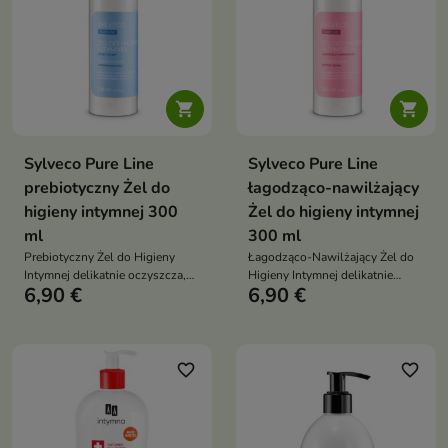


Sylveco Pure Line
Sylveco Pure Line
prebiotyczny Żel do
łagodząco-nawilżający
higieny intymnej 300
Żel do higieny intymnej
ml
300 ml
Prebiotyczny Żel do Higieny
Łagodząco-Nawilżający Żel do
Intymnej delikatnie oczyszcza,
Higieny Intymnej delikatnie
6,90 €
6,90 €
wspiera utrzymanie
oczyszcza, wspiera utrzymanie
fizjologicznego pH oraz pomaga
fizjologicznego pH oraz pomaga
dbać o naturalną równowagę
zapewnić codzienny komfort,
mikroflory okolic intymnych
świeżość i odpowiednie
dzięki składnikom
nawilżenie okolic intymnych
favorite_border
favorite_border
prebiotycznym