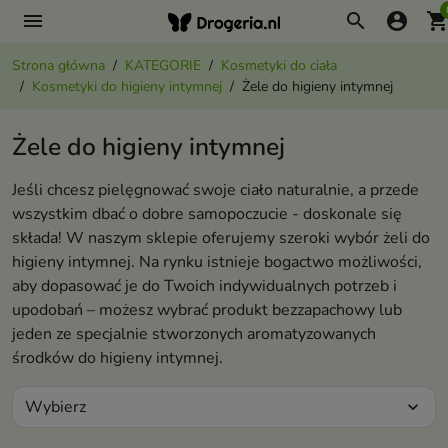
menu
search
account_circle
shopping_ca
Strona główna
KATEGORIE
Kosmetyki do ciała
Kosmetyki do higieny intymnej
Żele do higieny intymnej
Żele do higieny intymnej
Jeśli chcesz pielęgnować swoje ciało naturalnie, a przede
wszystkim dbać o dobre samopoczucie - doskonale się
składa! W naszym sklepie oferujemy szeroki wybór żeli do
higieny intymnej. Na rynku istnieje bogactwo możliwości,
aby dopasować je do Twoich indywidualnych potrzeb i
upodobań – możesz wybrać produkt bezzapachowy lub
jeden ze specjalnie stworzonych aromatyzowanych
środków do higieny intymnej.
Wybierz
expand_more