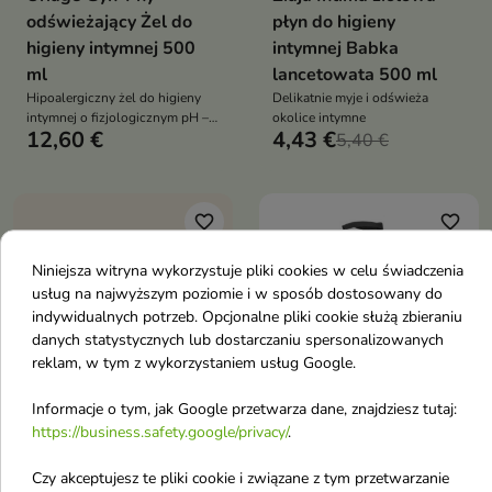
odświeżający Żel do
płyn do higieny
higieny intymnej 500
intymnej Babka
ml
lancetowata 500 ml
Hipoalergiczny żel do higieny
Delikatnie myje i odświeża
intymnej o fizjologicznym pH –
okolice intymne
12,60 €
4,43 €
delikatnie myje, łagodzi i
5,40 €
wspiera równowagę mikroflory,
zapewniając świeżość i komfort
na co dzień
favorite_border
favorite_border
Niniejsza witryna wykorzystuje pliki cookies w celu świadczenia
usług na najwyższym poziomie i w sposób dostosowany do
indywidualnych potrzeb. Opcjonalne pliki cookie służą zbieraniu
danych statystycznych lub dostarczaniu spersonalizowanych
reklam, w tym z wykorzystaniem usług Google.


Informacje o tym, jak Google przetwarza dane, znajdziesz tutaj:
https://business.safety.google/privacy/
.
Mydlarnia Cztery
Farmona my'BIO
Szpaki Pigwa żel
regenerujący Żel do
Czy akceptujesz te pliki cookie i związane z tym przetwarzanie