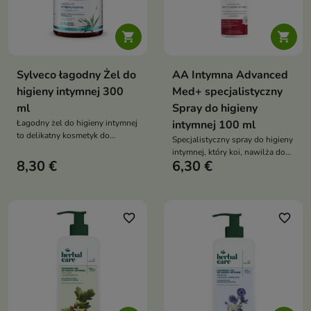


Sylveco łagodny Żel do
AA Intymna Advanced
higieny intymnej 300
Med+ specjalistyczny
ml
Spray do higieny
Łagodny żel do higieny intymnej
intymnej 100 ml
to delikatny kosmetyk do
Specjalistyczny spray do higieny
codziennej pielęgnacji, który
intymnej, który koi, nawilża do
łagodzi podrażnienia, wspiera
8,30 €
6,30 €
24 h, neutralizuje zapachy i
naturalną mikroflorę i pomaga
wspiera naturalne pH oraz
utrzymać prawidłowe pH okolic
mikroflorę
intymnych
favorite_border
favorite_border