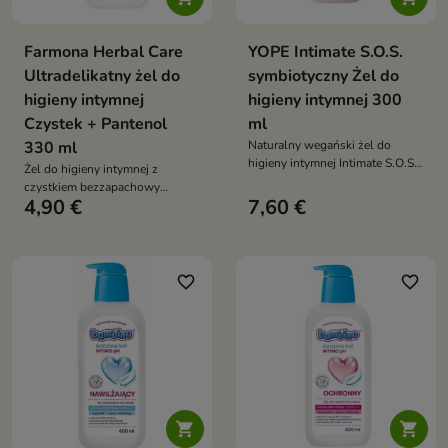
Farmona Herbal Care
YOPE Intimate S.O.S.
Ultradelikatny żel do
symbiotyczny Żel do
higieny intymnej
higieny intymnej 300
Czystek + Pantenol
ml
330 ml
Naturalny wegański żel do
higieny intymnej Intimate S.O.S.
Żel do higieny intymnej z
z symbiotykami gotu kola i
czystkiem bezzapachowy
aloesem który łagodzi
4,90 €
7,60 €
łagodny 94 procent naturalnych
regeneruje wspiera mikrobiom i
składników wspiera prawidłowe
neutralizuje zapach
pH koi podrażnienia pantenol i
alantoina codzienne stosowanie
favorite_border
favorite_border

