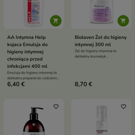


AA Intymna Help
Biolaven Żel do higieny
kojaca Emulsja do
intymnej 300 ml
higieny intymnej
Żel do higieny intymnej to
delikatny kosmetyk
chroniąca przed
przeznaczony do codziennej
infekcjami 400 ml
pielęgnacji okolic intymnych.
Emulsja do higieny intymnej to
Łagodnie oczyszcza, pomaga
delikatny preparat do codziennej
utrzymać fizjologiczne pH skóry
6,40 €
8,70 €
pielęgnacji, stworzony z myślą o
oraz wspiera naturalną
kobietach ze skłonnością do
mikroflorę bakteryjną,
podrażnień i infekcji. Zapewnia
zmniejszając ryzyko infekcji i
skuteczną ochronę, łagodzenie
podrażnień
oraz wsparcie naturalnej
favorite_border
favorite_border
mikroflory, dbając o komfort i
zdrowie okolic intymnych