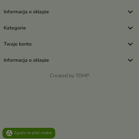
keyboard_arrow_down
Informacja o sklepie
keyboard_arrow_down
Kategorie
keyboard_arrow_down
Twoje konto
keyboard_arrow_down
Informacja o sklepie
Created by TOMP
group_work
Zgoda na pliki cookie