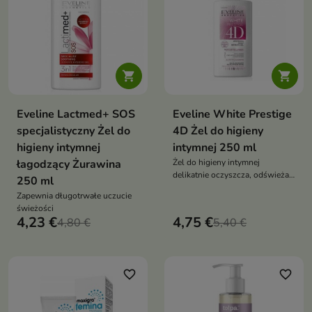


Eveline Lactmed+ SOS
Eveline White Prestige
specjalistyczny Żel do
4D Żel do higieny
higieny intymnej
intymnej 250 ml
łagodzący Żurawina
Żel do higieny intymnej
delikatnie oczyszcza, odświeża i
250 ml
pomaga zachować codzienny
Zapewnia długotrwałe uczucie
komfort okolic intymnych.
świeżości
Formuła Eveline White Prestige
4,23 €
4,75 €
4,80 €
5,40 €
4D wspiera uczucie czystości,
świeżości i pielęgnacyjnej
łagodności
favorite_border
favorite_border