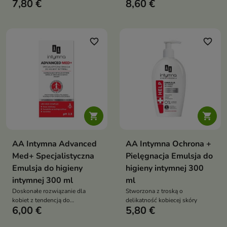
7,80 €
8,60 €
innych miejsc, zapobiegając
świeżości, czystości i komfortu
powstawaniu krostek
każdego dnia. Formuła z
prebiotykami, fermentami,
pantenolem, gliceryną oraz
ekstraktami z nagietka, pokrzywy
favorite_border
favorite_border
i owsa wspiera naturalną
mikroflorę i łagodzi wrażliwą
skórę


AA Intymna Advanced
AA Intymna Ochrona +
Med+ Specjalistyczna
Pielęgnacja Emulsja do
Emulsja do higieny
higieny intymnej 300
intymnej 300 ml
ml
Doskonałe rozwiązanie dla
Stworzona z troską o
kobiet z tendencją do
delikatność kobiecej skóry
6,00 €
5,80 €
nawracających infekcji
intymnych i dróg moczowych