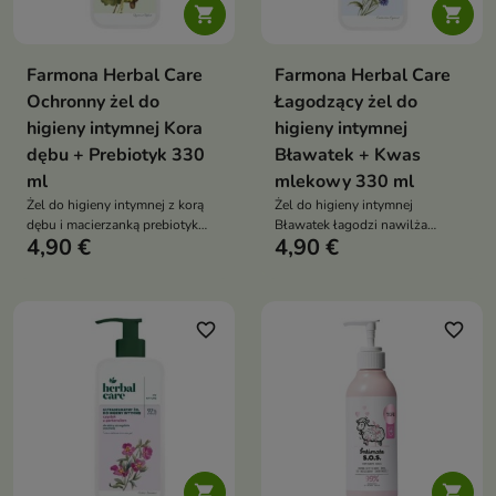


Farmona Herbal Care
Farmona Herbal Care
Ochronny żel do
Łagodzący żel do
higieny intymnej Kora
higieny intymnej
dębu + Prebiotyk 330
Bławatek + Kwas
ml
mlekowy 330 ml
Żel do higieny intymnej z korą
Żel do higieny intymnej
dębu i macierzanką prebiotyk
Bławatek łagodzi nawilża
4,90 €
4,90 €
alantoina łagodzi odświeża
wspiera prawidłowe pH
wspiera mikroflorę naturalne pH
bławatek zielona herbata
bez mydła i barwników
alantoina 94 procent składników
codzienne stosowanie
naturalnych codzienne
stosowanie
favorite_border
favorite_border

