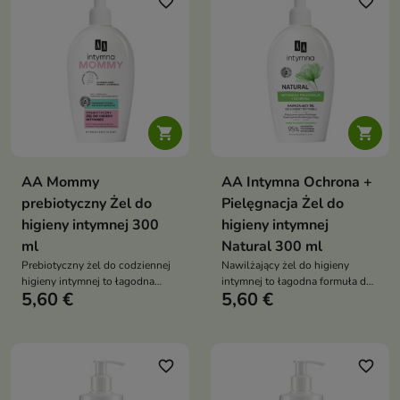
favorite_border
favorite_border


AA Mommy
AA Intymna Ochrona +
prebiotyczny Żel do
Pielęgnacja Żel do
higieny intymnej 300
higieny intymnej
ml
Natural 300 ml
Prebiotyczny żel do codziennej
Nawilżający żel do higieny
higieny intymnej to łagodna
intymnej to łagodna formuła do
5,60 €
5,60 €
formuła dedykowana kobietom
codziennego mycia
w ciąży, w czasie połogu oraz
zewnętrznych okolic intymnych,
karmienia
która zawiera 95% składników
pochodzenia naturalnego
favorite_border
favorite_border