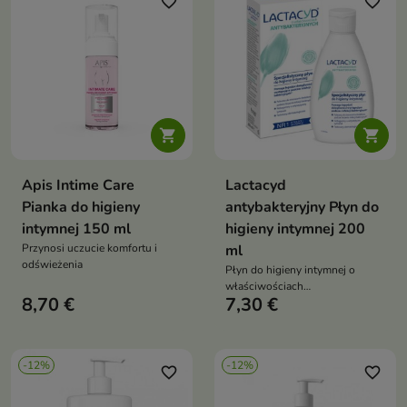
favorite_border
favorite_border


Apis Intime Care
Lactacyd
Pianka do higieny
antybakteryjny Płyn do
intymnej 150 ml
higieny intymnej 200
Przynosi uczucie komfortu i
ml
odświeżenia
Płyn do higieny intymnej o
właściwościach
8,70 €
7,30 €
antybakteryjnych
-12%
-12%
favorite_border
favorite_border