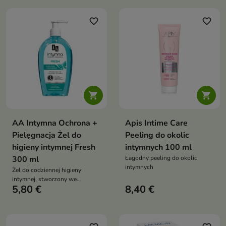
favorite_border
favorite_border


AA Intymna Ochrona +
Apis Intime Care
Pielęgnacja Żel do
Peeling do okolic
higieny intymnej Fresh
intymnych 100 ml
300 ml
Łagodny peeling do okolic
intymnych
Żel do codziennej higieny
intymnej, stworzony we
5,80 €
8,40 €
współpracy z lekarzami
specjalistami