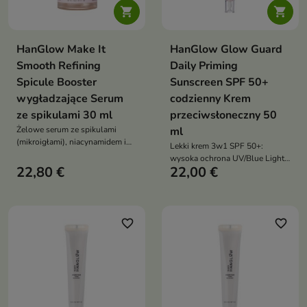


HanGlow Make It
HanGlow Glow Guard
Smooth Refining
Daily Priming
Spicule Booster
Sunscreen SPF 50+
wygładzające Serum
codzienny Krem
ze spikulami 30 ml
przeciwsłoneczny 50
Żelowe serum ze spikulami
ml
(mikroigłami), niacynamidem i
Lekki krem 3w1 SPF 50+:
Centellą – wygładza teksturę,
wysoka ochrona UV/Blue Light,
rozjaśnia koloryt, nawilża i
22,80 €
22,00 €
pielęgnacja (niacynamid, śluz
wspiera regenerację, dodając
ślimaka, ryż, Centella, Heartleaf)
skórze blasku
i wygładzająca baza pod makijaż
z subtelnym glow
favorite_border
favorite_border