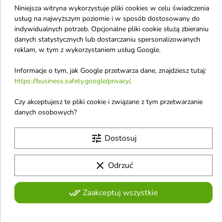

Niniejsza witryna wykorzystuje pliki cookies w celu świadczenia
usług na najwyższym poziomie i w sposób dostosowany do
indywidualnych potrzeb. Opcjonalne pliki cookie służą zbieraniu
HanGlow Take It All
HanGlow Darkless Pink
danych statystycznych lub dostarczaniu spersonalizowanych
Melting Balm Cleanser
BB Eye Cream Krem-
reklam, w tym z wykorzystaniem usług Google.
oczyszczający Balsam
korektor pod oczy 15
do demakijażu 100 ml
ml
Informacje o tym, jak Google przetwarza dane, znajdziesz tutaj:
Wegański, emulgujący balsam
Lekki, wegański krem BB pod
https://business.safety.google/privacy/
.
do demakijażu, który skutecznie
oczy z różowo-beżowymi
24,90 €
19,90 €
rozpuszcza makijaż (także
pigmentami, idebenonem,
Czy akceptujesz te pliki cookie i związane z tym przetwarzanie
wodoodporny) i SPF,
argireliną i kofeiną – nawilża,
danych osobowych?
jednocześnie koi i nie wysusza
rozświetla i optycznie zmniejsza
skóry
cienie oraz opuchnięcia
Pokazano 1-6 z 6 pozycji
tune
Dostosuj
H
clear
Odrzuć
Hairy Tale
Hair Expert
done_all
Zaakceptuj wszystkie
Heiki Heiki
Happy Care