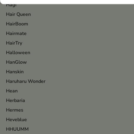
Hagi
Hair Queen
HairBoom
Hairmate
HairTry
Halloween
HanGlow
Hanskin
Haruharu Wonder
Hean
Herbaria
Hermes
Heveblue
HHUUMM