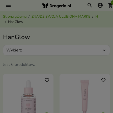
menu
search
account_circle
shopping_ca
Strona główna
ZNAJDŹ SWOJĄ ULUBIONĄ MARKĘ
H
HanGlow
HanGlow
Wybierz
expand_more
Jest 6 produktów.
favorite_border
favorite_border