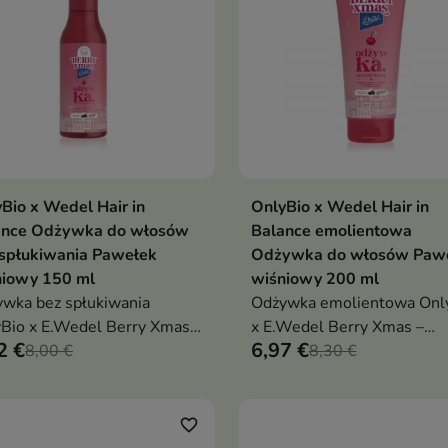
Bio x Wedel Hair in
OnlyBio x Wedel Hair in
Dodaj do koszyka
Dodaj do koszy


ance Odżywka do włosów
Balance emolientowa
 spłukiwania Pawełek
Odżywka do włosów Paw
niowy 150 ml
wiśniowy 200 ml
wka bez spłukiwania
Odżywka emolientowa Onl
Bio x E.Wedel Berry Xmas –
x E.Wedel Berry Xmas –
2 €
6,97 €
ełek Wiśniowy
8,00 €
Pawełek Wiśniowy |
8,30 €
adzenie, blask i ochrona
wygładzenie, miękkość i bl
sów w czekoladowo-
dla włosów suchych i pusz
niowym zapachu
się
favorite_border