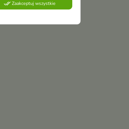
done_all
Zaakceptuj wszystkie