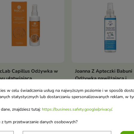
icLab Capillus Odżywka w
Joanna Z Apteczki Babuni
Dodaj do koszyka
Dodaj do koszy


yu ułatwiająca
Odżywka nawilżająca i
czesywanie 150 ml
ułatwiająca rozczesywani
ookies w celu świadczenia usług na najwyższym poziomie i w sposób dos
j kołtunów, zero
Rumianek i biotyna 150 m
u danych statystycznych lub dostarczaniu spersonalizowanych reklam, w 
tryzowania i szybsze
Odżywka nawilżająca i
anie – także u dzieci
ułatwiająca rozczesywanie
dane, znajdziesz tutaj:
https://business.safety.google/privacy/
.
60 €
4,20 €
Rumianek i biotyna
ane z tym przetwarzanie danych osobowych?