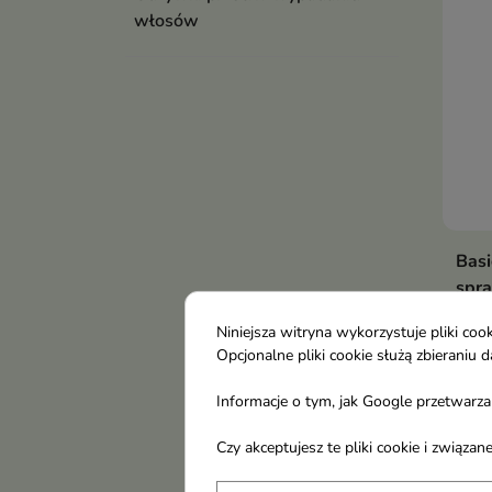
włosów
Bas
spra
roz
Niniejsza witryna wykorzystuje pliki c
Mnie
Opcjonalne pliki cookie służą zbierani
elek
czes
Informacje o tym, jak Google przetwarza 
13,
Czy akceptujesz te pliki cookie i związ