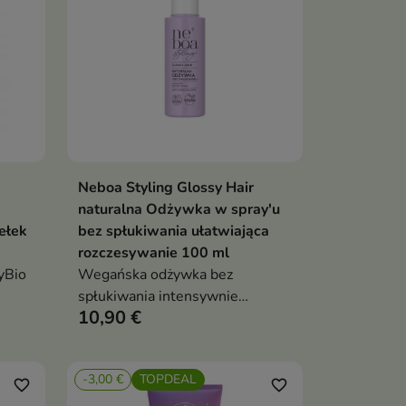
Neboa Styling Glossy Hair
ka
Dodaj do koszyka

naturalna Odżywka w spray'u
ełek
bez spłukiwania ułatwiająca
rozczesywanie 100 ml
yBio
Wegańska odżywka bez
spłukiwania intensywnie
10,90 €
nawilża, wygładza i ułatwia
ask
rozczesywanie włosów. Nadaje
ących
im lekkość, blask i miękkość –
-3,00 €
TOPDEAL
bez obciążenia
favorite_border
favorite_border