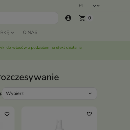
account_circle
shopping_cart
0
ARKĘ
O NAS
ki do włosów z podziałem na efekt działania
rozczesywanie
Wybierz
:
expand_more
favorite_border
favorite_border