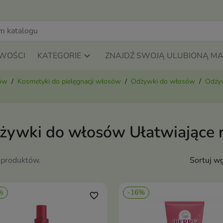
WOŚCI
KATEGORIE
ZNAJDŹ SWOJĄ ULUBIONĄ M
sów
Kosmetyki do pielęgnacji włosów
Odżywki do włosów
Odżyw
żywki do włosów Ułatwiające 
 produktów.
Sortuj wg
%
-16%
favorite_border