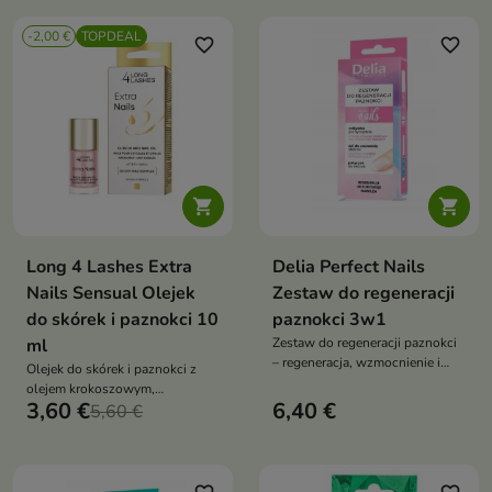
Ułatwia wykonanie
manicure
precyzyjnego manicure i
-2,00 €
TOPDEAL
pozwala uzyskać idealnie czysty
favorite_border
favorite_border
efekt


Long 4 Lashes Extra
Delia Perfect Nails
Nails Sensual Olejek
Zestaw do regeneracji
do skórek i paznokci 10
paznokci 3w1
ml
Zestaw do regeneracji paznokci
– regeneracja, wzmocnienie i
Olejek do skórek i paznokci z
ochrona, do paznokci
olejem krokoszowym,
łamliwych, rozdwajających się,
3,60 €
6,40 €
rycynowym i witaminami A,C,E
5,60 €
po hybrydach i akrylu,
intensywnie nawilża, regeneruje
intensywna kuracja
i wzmacnia płytkę paznokcia
odbudowująca