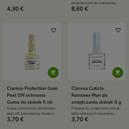
przeznaczony do codziennej
4,30 €
8,60 €
pielęgnacji paznokci i skórek.
favorite_border
favorite_border


Claresa Protection Gum
Claresa Cuticle
Peel Off ochronna
Remover Płyn do
Guma do skórek 5 ml
zmiękczania skórek 5 g
Guma ochronna do skórek typu
Preparat do zmiękczania skórek,
peel-off, która tworzy elastyczną
który ułatwia ich usuwanie,
3,70 €
3,70 €
barierę chroniącą skórę wokół
wygładza płytkę paznokcia i
paznokci podczas stylizacji.
przygotowuje dłonie do