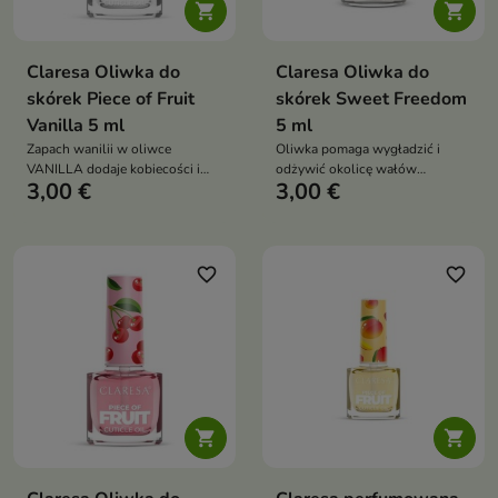


Claresa Oliwka do
Claresa Oliwka do
skórek Piece of Fruit
skórek Sweet Freedom
Vanilla 5 ml
5 ml
Zapach wanilii w oliwce
Oliwka pomaga wygładzić i
VANILLA dodaje kobiecości i
odżywić okolicę wałów
3,00 €
3,00 €
uwodzicielskiego charakteru,
paznokciowych
tworząc niezapomniane
doznania aromatyczne
favorite_border
favorite_border

