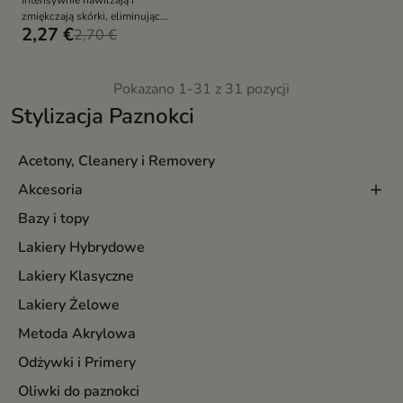
Intensywnie nawilżają i
zmiękczają skórki, eliminując
2,27 €
problem zadzierania i pękania
2,70 €
Pokazano 1-31 z 31 pozycji
Stylizacja Paznokci
Acetony, Cleanery i Removery
Akcesoria
Bazy i topy
Lakiery Hybrydowe
Lakiery Klasyczne
Lakiery Żelowe
Metoda Akrylowa
Odżywki i Primery
Oliwki do paznokci