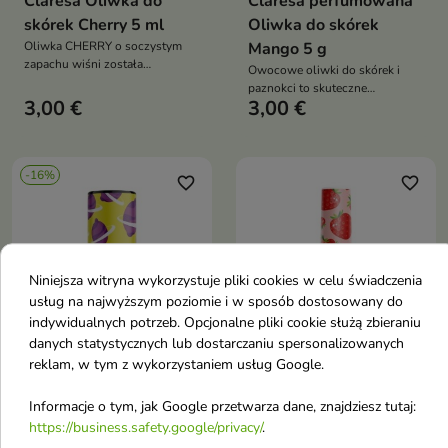
Claresa Oliwka do
Claresa perfumowana
skórek Cherry 5 ml
Oliwka do skórek
Oliwka CHERRY o soczystym
Mango 5 g
zapachu wiśni została
Owocowe oliwki do skórek i
stworzona z myślą o
paznokci to skuteczne
wielbicielkach intensywnych,
3,00 €
3,00 €
rozwiązanie dla suchej,
energetycznych aromatów
popękanej skórek i osłabionej
płytki paznokci
-16%
favorite_border
favorite_border
Niniejsza witryna wykorzystuje pliki cookies w celu świadczenia
usług na najwyższym poziomie i w sposób dostosowany do
indywidualnych potrzeb. Opcjonalne pliki cookie służą zbieraniu


danych statystycznych lub dostarczaniu spersonalizowanych
reklam, w tym z wykorzystaniem usług Google.
Stars from the Stars
Claresa perfumowana
Informacje o tym, jak Google przetwarza dane, znajdziesz tutaj:
Oliwka do skórek i
Oliwka do skórek
https://business.safety.google/privacy/
.
paznokci Neptune
Strawberry 5 g