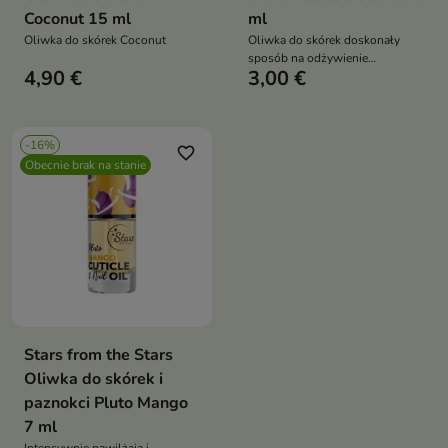
Coconut 15 ml
ml
Oliwka do skórek Coconut
Oliwka do skórek doskonały
sposób na odżywienie
4,90 €
3,00 €
niepomalowanych paznokci
-16%
favorite_border
Obecnie brak na stanie
Stars from the Stars
Oliwka do skórek i
paznokci Pluto Mango
7 ml