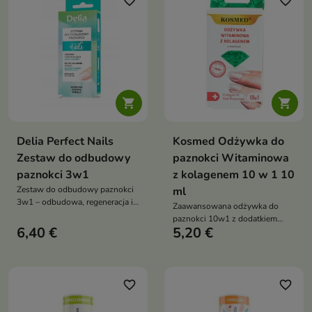
favorite_border
favorite_border


Delia Perfect Nails
Kosmed Odżywka do
Zestaw do odbudowy
paznokci Witaminowa
paznokci 3w1
z kolagenem 10 w 1 10
Zestaw do odbudowy paznokci
ml
3w1 – odbudowa, regeneracja i
Zaawansowana odżywka do
wzmocnienie, kuracja do
paznokci 10w1 z dodatkiem
paznokci łamliwych,
6,40 €
5,20 €
diamentu to kompleksowe
rozdwajających się, po
rozwiązanie dla osłabionej i
hybrydach i akrylu
zniszczonej płytki paznokcia
favorite_border
favorite_border