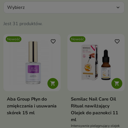
Wybierz
expand_more
Jest 31 produktów.
Nowość
Nowość
favorite_border
favorite_border


Aba Group Płyn do
Semilac Nail Care Oil
zmiękczania i usuwania
Ritual nawilżający
skórek 15 ml
Olejek do paznokci 11
ml
Intensywnie pielęgnujący olejek