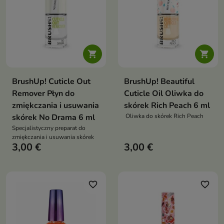


BrushUp! Cuticle Out
BrushUp! Beautiful
Remover Płyn do
Cuticle Oil Oliwka do
zmiękczania i usuwania
skórek Rich Peach 6 ml
skórek No Drama 6 ml
Oliwka do skórek Rich Peach
Specjalistyczny preparat do
zmiękczania i usuwania skórek
3,00 €
3,00 €
favorite_border
favorite_border