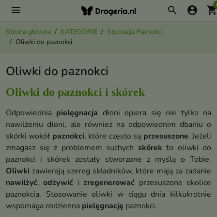
menu
search
account_circle
shopping_ca
Strona główna
KATEGORIE
Stylizacja Paznokci
Oliwki do paznokci
Oliwki do paznokci
Oliwki do paznokci i skórek
Odpowiednia
pielęgnacja
dłoni opiera się nie tylko na
nawilżeniu dłoni, ale również na odpowiednim dbaniu o
skórki wokół
paznokci
, które często są
przesuszone
. Jeżeli
zmagasz się z problemem suchych
skórek
to oliwki do
paznokci i skórek zostały stworzone z myślą o Tobie.
Oliwki
zawierają szereg składników, które mają za zadanie
nawilżyć
,
odżywić
i
zregenerować
przesuszone okolice
paznokcia. Stosowanie oliwki w ciągu dnia kilkukrotnie
wspomaga codzienna
pielęgnację
paznokci.