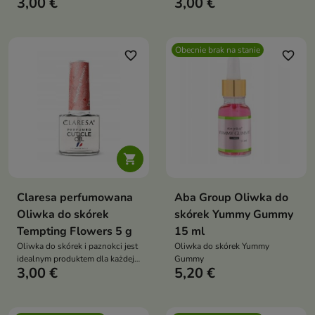
3,00 €
3,00 €
skuteczna forma odżywienia
paznokci, a także skuteczne
paznokci nawet bez nakładania
odżywienie paznokci nawet bez
lakieru
nakładania lakieru
Obecnie brak na stanie
favorite_border
favorite_border

Claresa perfumowana
Aba Group Oliwka do
Oliwka do skórek
skórek Yummy Gummy
Tempting Flowers 5 g
15 ml
Oliwka do skórek i paznokci jest
Oliwka do skórek Yummy
idealnym produktem dla każdej
Gummy
3,00 €
5,20 €
kobiety