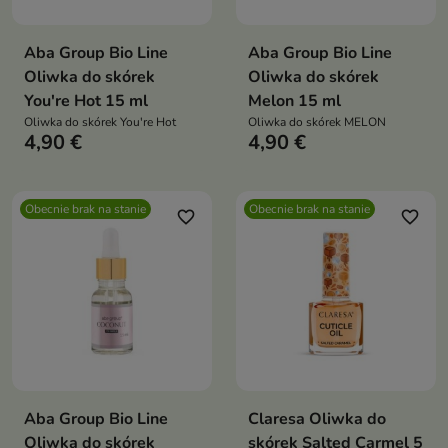
Aba Group Bio Line
Aba Group Bio Line
Oliwka do skórek
Oliwka do skórek
You're Hot 15 ml
Melon 15 ml
Oliwka do skórek You're Hot
Oliwka do skórek MELON
4,90 €
4,90 €
Obecnie brak na stanie
Obecnie brak na stanie
favorite_border
favorite_border
Aba Group Bio Line
Claresa Oliwka do
Oliwka do skórek
skórek Salted Carmel 5