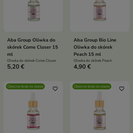
Aba Group Oliwka do
Aba Group Bio Line
skórek Come Closer 15
Oliwka do skórek
ml
Peach 15 ml
Oliwka do skórek Come Closer
Oliwka do skórek Peach
5,20 €
4,90 €
Obecnie brak na stanie
Obecnie brak na stanie
favorite_border
favorite_border