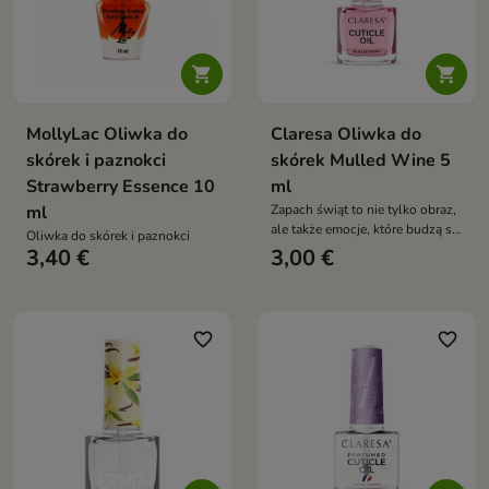


MollyLac Oliwka do
Claresa Oliwka do
skórek i paznokci
skórek Mulled Wine 5
Strawberry Essence 10
ml
ml
Zapach świąt to nie tylko obraz,
ale także emocje, które budzą się
Oliwka do skórek i paznokci
w wyobraźni dzięki nim
3,40 €
3,00 €
favorite_border
favorite_border