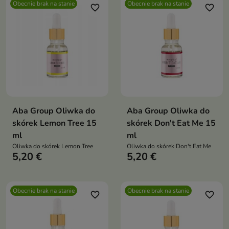
Obecnie brak na stanie
Obecnie brak na stanie
favorite_border
favorite_border
Aba Group Oliwka do
Aba Group Oliwka do
skórek Lemon Tree 15
skórek Don't Eat Me 15
ml
ml
Oliwka do skórek Lemon Tree
Oliwka do skórek Don't Eat Me
5,20 €
5,20 €
Obecnie brak na stanie
Obecnie brak na stanie
favorite_border
favorite_border