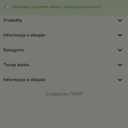
Akceptuję
regulamin sklepu
i
politykę prywatności
.
keyboard_arrow_down
Produkty
keyboard_arrow_down
Informacja o sklepie
keyboard_arrow_down
Kategorie
keyboard_arrow_down
Twoje konto
keyboard_arrow_down
Informacja o sklepie
Created by TOMP