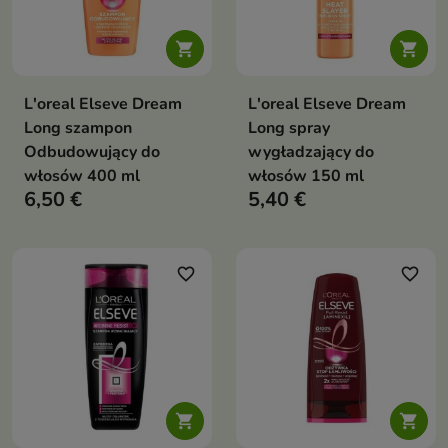


L'oreal Elseve Dream
L'oreal Elseve Dream
Long szampon
Long spray
Odbudowujący do
wygładzający do
włosów 400 ml
włosów 150 ml
6,50 €
5,40 €
favorite_border
favorite_border

