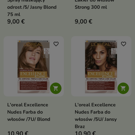
Spray maskujący
Lakier do włosów
odrost /5/ Jasny Blond
Strong 300 ml
75 ml
9,00 €
9,00 €
favorite_border
favorite_border


L'oreal Excellence
L'oreal Excellence
Nudes Farba do
Nudes Farba do
włosów /7U/ Blond
włosów /5U/ Jansy
Braz
10,90 €
10,90 €