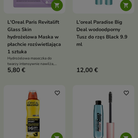


L'Oreal Paris Revitalift
L'oreal Paradise Big
Glass Skin
Deal wodoodporny
hydrożelowa Maska w
Tusz do rzęs Black 9.9
płachcie rozświetlająca
ml
1 sztuka
Hydrożelowa maseczka do
twarzy intensywnie nawilża,
5,80 €
12,00 €
wygładza i nadaje cerze efekt
promiennej tafli wody. Formuła z
hialuronianem sodu, wąkrotą
azjatycką, pantenolem,
alantoiną, trehalozą i
favorite_border
favorite_border
składnikami odżywczymi
wspiera komfort, regenerację i
świeży wygląd skóry