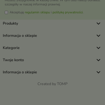
Możesz zrezygnować w każdej chwili. W tym celu należy odnaleźć
szczegóły w naszej informacji prawnej.
Akceptuję
regulamin sklepu
i
politykę prywatności
.
keyboard_arrow_down
Produkty
keyboard_arrow_down
Informacja o sklepie
keyboard_arrow_down
Kategorie
keyboard_arrow_down
Twoje konto
keyboard_arrow_down
Informacja o sklepie
Created by TOMP