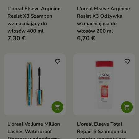
L'oreal Elseve Arginine
L'oreal Elseve Arginine
Resist X3 Szampon
Resist X3 Odżywka
wzmacniający do
wzmacniająca do
włosów 400 ml
włosów 200 ml
7,30 €
6,70 €
favorite_border
favorite_border


L'oreal Voliume Million
L'oreal Elseve Total
Lashes Waterproof
Repair 5 Szampon do