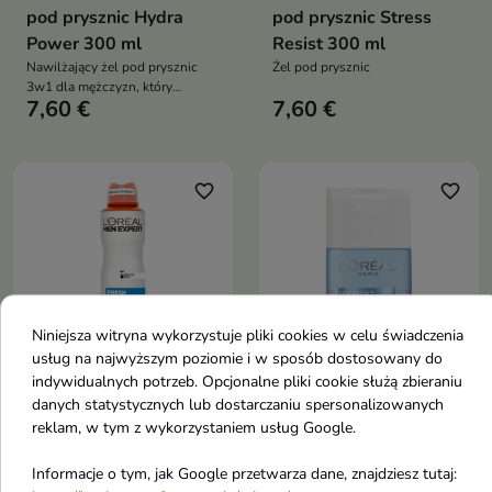
pod prysznic Hydra
pod prysznic Stress
Power 300 ml
Resist 300 ml
Nawilżający żel pod prysznic
Żel pod prysznic
3w1 dla mężczyzn, który
7,60 €
7,60 €
skutecznie oczyszcza ciało,
twarz i włosy, zapewniając
intensywne nawilżenie i uczucie
świeżości przez 24 godziny
favorite_border
favorite_border
Niniejsza witryna wykorzystuje pliki cookies w celu świadczenia


usług na najwyższym poziomie i w sposób dostosowany do
indywidualnych potrzeb. Opcjonalne pliki cookie służą zbieraniu
danych statystycznych lub dostarczaniu spersonalizowanych
L'Oreal Men Expert
L'oreal Demakijaż
reklam, w tym z wykorzystaniem usług Google.
Dezodorant w spray'u
łagodny Płyn do oczu i
Fresh Extreme 250 ml
ust 125 ml
Informacje o tym, jak Google przetwarza dane, znajdziesz tutaj:
Męski dezodorant w sprayu
Skuteczne oczyszczanie bez