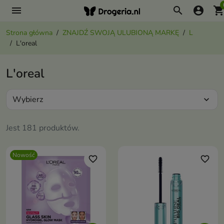
menu
search
account_circle
shopping_ca
Strona główna
ZNAJDŹ SWOJĄ ULUBIONĄ MARKĘ
L
L'oreal
L'oreal
Wybierz
expand_more
Jest 181 produktów.
Nowość
favorite_border
favorite_border