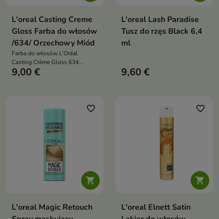
L'oreal Casting Creme
L'oreal Lash Paradise
Gloss Farba do włosów
Tusz do rzęs Black 6,4
/634/ Orzechowy Miód
ml
Farba do włosów L’Oréal
Casting Crème Gloss 634
9,00 €
9,60 €
Orzechowy miód bez amoniaku
która pokrywa siwe włosy do
100% nadaje blask miękkość i
trwałość do 28 myć
favorite_border
favorite_border


L'oreal Magic Retouch
L'oreal Elnett Satin