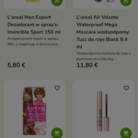


L'oreal Men Expert
L'oreal Air Volume
Dezodorant w spray'u
Waterproof Mega
Invincible Sport 150 ml
Mascara wodoodporny
Antyperspirant męski w sprayu
Tusz do rzęs Black 9.4
96h, z magnezją, ochrona przed
ml
potem i zapachem, świeży
Wodoodporna maskara do rzęs z
drzewny aromat, bez alkoholu
puchową szczoteczką,
5,80 €
11,80 €
hipoalergiczna formuła, mega
objętość i trwałość do 24h
favorite_border
favorite_border

