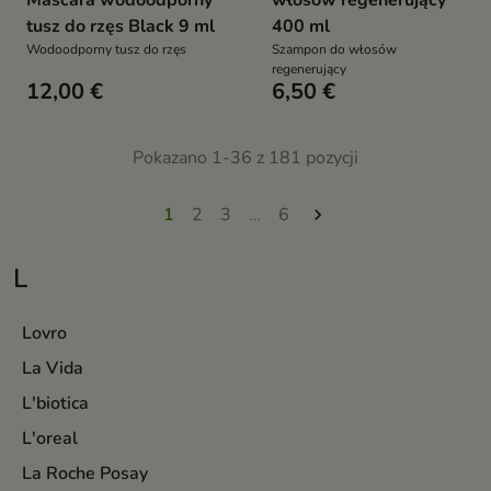
Mascara wodoodporny
włosów regenerujący
tusz do rzęs Black 9 ml
400 ml
Wodoodporny tusz do rzęs
Szampon do włosów
regenerujący
12,00 €
6,50 €
Pokazano 1-36 z 181 pozycji
1
2
3
…
6

L
Lovro
La Vida
L'biotica
L'oreal
La Roche Posay