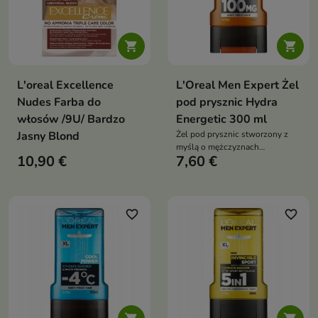


L'oreal Excellence
L'Oreal Men Expert Żel
Nudes Farba do
pod prysznic Hydra
włosów /9U/ Bardzo
Energetic 300 ml
Jasny Blond
Żel pod prysznic stworzony z
myślą o mężczyznach
10,90 €
7,60 €
potrzebujących zastrzyku energii
i odświeżenia
favorite_border
favorite_border