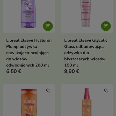


L'oreal Elseve Hyaluron
L'oreal Elseve Glycolic
Plump odżywka
Gloss odbudowująca
nawilżająco-scalająca
odżywka dla
do włosów
błyszczących włosów
odwodnionych 200 ml
150 ml
6,50 €
9,90 €
favorite_border
favorite_border