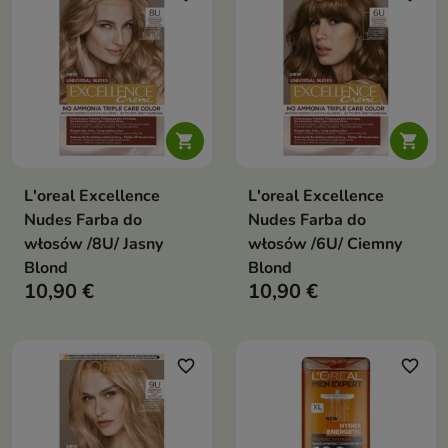


L'oreal Excellence
L'oreal Excellence
Nudes Farba do
Nudes Farba do
włosów /8U/ Jasny
włosów /6U/ Ciemny
Blond
Blond
10,90 €
10,90 €
favorite_border
favorite_border