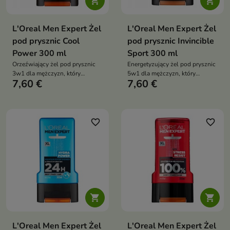


L'Oreal Men Expert Żel
L'Oreal Men Expert Żel
pod prysznic Cool
pod prysznic Invincible
Power 300 ml
Sport 300 ml
Orzeźwiający żel pod prysznic
Energetyzujący żel pod prysznic
3w1 dla mężczyzn, który
5w1 dla mężczyzn, który
7,60 €
7,60 €
skutecznie oczyszcza ciało,
skutecznie oczyszcza ciało,
twarz i włosy, zapewniając
twarz, włosy, zarost i nawilża
intensywne uczucie chłodzenia
skórę, zapewniając uczucie
świeżości i regeneracji po
intensywnym wysiłku fizycznym
favorite_border
favorite_border


L'Oreal Men Expert Żel
L'Oreal Men Expert Żel