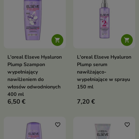


L'oreal Elseve Hyaluron
L'oreal Elseve Hyaluron
Plump Szampon
Plump serum
wypełniający
nawilżająco-
nawilżeniem do
wypełniające w sprayu
włosów odwodnionych
150 ml
400 ml
6,50 €
7,20 €
favorite_border
favorite_border