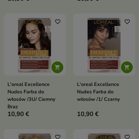
favorite_border
favorite_border


L'oreal Excellence
L'oreal Excellence
Nudes Farba do
Nudes Farba do
włosów /3U/ Ciemny
włosów /1/ Czarny
Braz
10,90 €
10,90 €
favorite_border
favorite_border