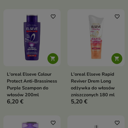
favorite_border
favorite_border


L'oreal Elseve Colour
L'oreal Elseve Rapid
Protect Anti-Brassiness
Reviver Drem Long
Purple Szampon do
odżywka do włosów
włosów 200ml
zniszczonych 180 ml
6,20 €
5,20 €
favorite_border
favorite_border