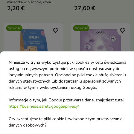
maseczka w płachcie, która
wygładzenia i regeneracji.
2,20 €
27,60 €
intensywnie pielęgnuje skórę już
podczas jednego zastosowania.
Nowość
Nowość
favorite_border
favorite_border
Niniejsza witryna wykorzystuje pliki cookies w celu świadczenia
usług na najwyższym poziomie i w sposób dostosowany do


indywidualnych potrzeb. Opcjonalne pliki cookie służą zbieraniu
danych statystycznych lub dostarczaniu spersonalizowanych
reklam, w tym z wykorzystaniem usług Google.
Pilaten Home Spa
L'Oreal Paris Revitalift
hydrożelowe Płatki pod
Glass Skin
Informacje o tym, jak Google przetwarza dane, znajdziesz tutaj:
oczy 60 sztuk + Mini
hydrożelowa Maska w
https://business.safety.google/privacy/
.
świeczka sojowa
płachcie rozświetlająca
Czy akceptujesz te pliki cookie i związane z tym przetwarzanie
Zestaw stworzony z myślą o
1 sztuka
domowym rytuale
danych osobowych?
Hydrożelowa maseczka do
pielęgnacyjnym i relaksie.
twarzy intensywnie nawilża,