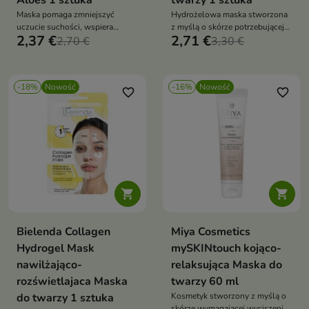
Aloes 1 sztuka
twarzy 1 sztuka
Maska pomaga zmniejszyć
Hydrożelowa maska stworzona
uczucie suchości, wspiera
z myślą o skórze potrzebującej
2,37 €
2,71 €
odbudowę skóry oraz zapewnia
2,70 €
intensywnego nawilżenia oraz
3,30 €
natychmiastowy efekt
poprawy jędrności.
odświeżenia
-18%
Nowość
-16%
Nowość
favorite_border
favorite_border


Bielenda Collagen
Miya Cosmetics
Hydrogel Mask
mySKINtouch kojąco-
nawilżająco-
relaksująca Maska do
rozświetlajaca Maska
twarzy 60 ml
do twarzy 1 sztuka
Kosmetyk stworzony z myślą o
skórze wymagającej wyciszenia,