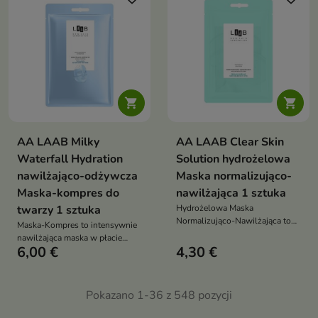
alantoiną, trehalozą i aloesem
pomaga zatrzymać wilgoć w
naskórku oraz przywrócić cerze
komfort


AA LAAB Milky
AA LAAB Clear Skin
Waterfall Hydration
Solution hydrożelowa
nawilżająco-odżywcza
Maska normalizująco-
Maska-kompres do
nawilżająca 1 sztuka
twarzy 1 sztuka
Hydrożelowa Maska
Normalizująco-Nawilżająca to
Maska-Kompres to intensywnie
intensywnie pielęgnująca maska
nawilżająca maska w płacie
w płacie przeznaczona do skóry
6,00 €
4,30 €
przeznaczona do pielęgnacji
mieszanej, tłustej i skłonnej do
skóry odwodnionej, szorstkiej i
niedoskonałości. Pomaga
napiętej
ograniczyć widoczność zmian
Pokazano 1-36 z 548 pozycji
skórnych, wspiera regulację
sebum oraz zapewnia