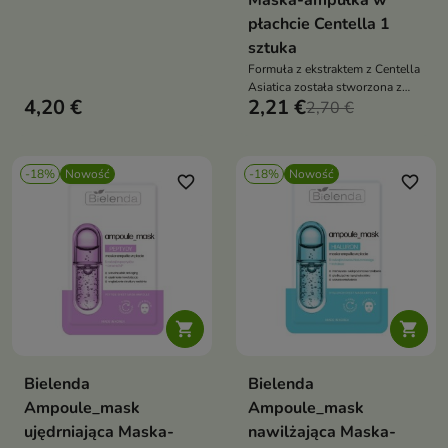
Maska-ampułka w
płachcie Centella 1
sztuka
Formuła z ekstraktem z Centella
Asiatica została stworzona z
4,20 €
2,21 €
myślą o skórze wrażliwej,
2,70 €
reaktywnej i skłonnej do
zaczerwienień.
-18%
Nowość
-18%
Nowość
favorite_border
favorite_border


Bielenda
Bielenda
Ampoule_mask
Ampoule_mask
ujędrniająca Maska-
nawilżająca Maska-