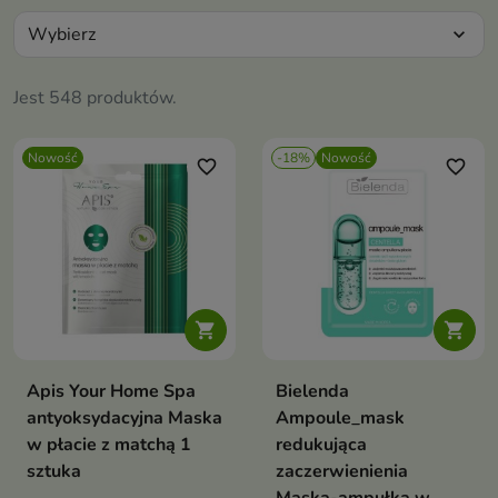
Wybierz
expand_more
Jest 548 produktów.
Nowość
-18%
Nowość
favorite_border
favorite_border


Apis Your Home Spa
Bielenda
antyoksydacyjna Maska
Ampoule_mask
w płacie z matchą 1
redukująca
sztuka
zaczerwienienia