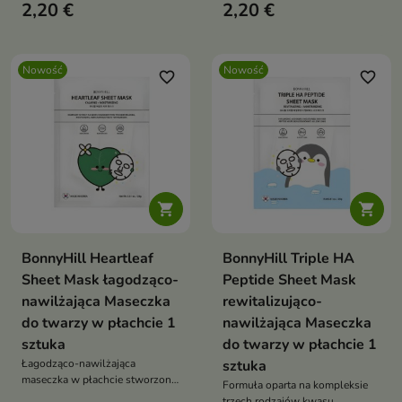
2,20 €
2,20 €
zapewnia skórze intensywną
wspiera pielęgnację skóry
pielęgnację i pomaga przywrócić
wymagającej wygładzenia,
jej zdrowy, promienny wygląd.
odżywienia i poprawy jędrności.
Nowość
Nowość
favorite_border
favorite_border


BonnyHill Heartleaf
BonnyHill Triple HA
Sheet Mask łagodząco-
Peptide Sheet Mask
nawilżająca Maseczka
rewitalizująco-
do twarzy w płachcie 1
nawilżająca Maseczka
sztuka
do twarzy w płachcie 1
Łagodząco-nawilżająca
sztuka
maseczka w płachcie stworzona
Formuła oparta na kompleksie
z myślą o pielęgnacji skóry
trzech rodzajów kwasu