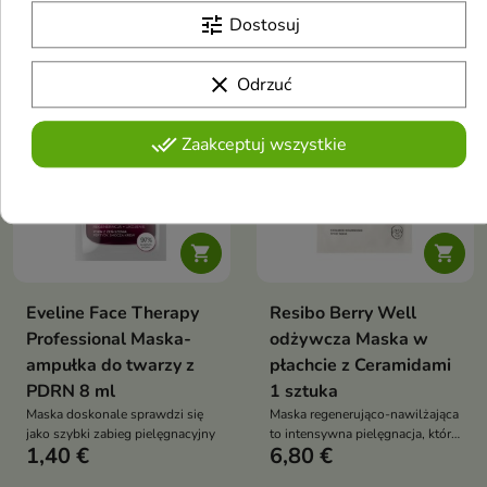
10,90 €
5,80 €
wygładza i nadaje cerze efekt
tune
Dostosuj
promiennej tafli wody. Formuła z
hialuronianem sodu, wąkrotą
azjatycką, pantenolem,
clear
Odrzuć
Nowość
Nowość
alantoiną, trehalozą i
favorite_border
favorite_border
składnikami odżywczymi
wspiera komfort, regenerację i
done_all
Zaakceptuj wszystkie
świeży wygląd skóry


Eveline Face Therapy
Resibo Berry Well
Professional Maska-
odżywcza Maska w
ampułka do twarzy z
płachcie z Ceramidami
PDRN 8 ml
1 sztuka
Maska doskonale sprawdzi się
Maska regenerująco-nawilżająca
jako szybki zabieg pielęgnacyjny
to intensywna pielęgnacja, która
1,40 €
6,80 €
w 15 minut pomaga przywrócić
skórze komfort, ukojenie i