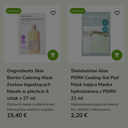
głębokie nawilżenie
Nowość
Nowość
favorite_border
favorite_border


Ongredients Skin
Shaishaishai Aloe
Barrier Calming Mask
PDRN Cooling Gel Pad
Zestaw łagodzących
Mask kojąca Maska
Masek w płachcie 6
hydrożelowa z PDRN
sztuk x 27 ml
21 ml
Zestaw 6 masek w płachcie koi,
Hydrożelowa maska do twarzy
intensywnie nawilża i wspiera
koi, chłodzi i intensywnie
15,40 €
2,20 €
regenerację skóry suchej,
nawilża skórę suchą,
podrażnionej oraz
podrażnioną oraz potrzebującą
zaczerwienionej. Kremowa
komfortu. Formuła z wodą