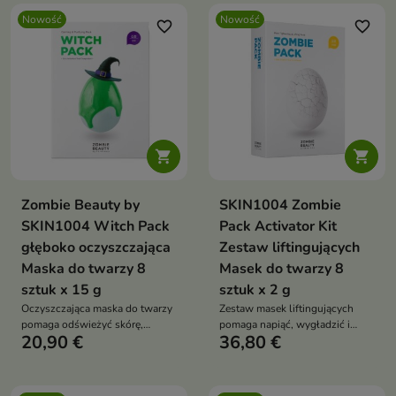
olejkiem z drzewa herbacianego,
61% ekstraktu z dyni, miodem,
Nowość
Nowość
olejem makadamia, opuncją i
ceramidami, kwasem
favorite_border
favorite_border
filtratem Galactomyces pomaga
hialuronowym i wąkrotą
łagodzić podrażnienia oraz
azjatycką wspiera regenerację,
poprawić wygląd cery
miękkość i zdrowy wygląd cery


Zombie Beauty by
SKIN1004 Zombie
SKIN1004 Witch Pack
Pack Activator Kit
głęboko oczyszczająca
Zestaw liftingujących
Maska do twarzy 8
Masek do twarzy 8
sztuk x 15 g
sztuk x 2 g
Oczyszczająca maska do twarzy
Zestaw masek liftingujących
pomaga odświeżyć skórę,
pomaga napiąć, wygładzić i
20,90 €
36,80 €
zmniejszyć widoczność porów i
ujędrnić skórę, wspierając jej
usunąć nadmiar sebum. Formuła
świeższy oraz bardziej
z 71% hydrolatu z zielonej
elastyczny wygląd. Formuła z
herbaty, białą glinką,
białkiem jaja, adenozyną,