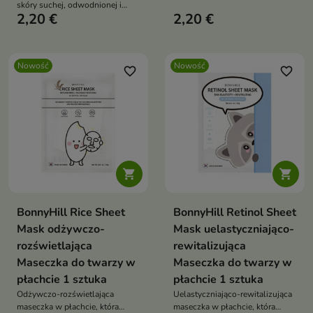
przywrócić skórze promienny i
skóry suchej, odwodnionej i
pełen energii wygląd.
2,20 €
2,20 €
wymagającej regeneracji
Nowość
Nowość
favorite_border
favorite_border


BonnyHill Rice Sheet
BonnyHill Retinol Sheet
Mask odżywczo-
Mask uelastyczniająco-
rozświetlająca
rewitalizująca
Maseczka do twarzy w
Maseczka do twarzy w
płachcie 1 sztuka
płachcie 1 sztuka
Odżywczo-rozświetlająca
Uelastyczniająco-rewitalizująca
maseczka w płachcie, która
maseczka w płachcie, która