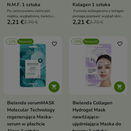
N.M.F. 1 sztuka
Kolagen 1 sztuka
Po zastosowaniu skóra jest
Formuła wzbogacona o kolagen
miękka, wygładzona, świeża i
pomaga poprawić wygląd skóry,
2,21 €
2,21 €
pełna blasku.
2,70 €
wspiera jej sprężystość oraz
2,70 €
przywraca cerze świeży i
młodszy wygląd
-12%
Nowość
-18%
Nowość
favorite_border
favorite_border


Bielenda serumMASK
Bielenda Collagen
Molecular Technology
Hydrogel Mask
regenerująca Maska-
nawilżająco-
serum w płachcie
ujędrniająca Maska do