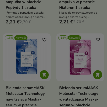
ampułka w płachcie
ampułka w płachcie
Peptydy 1 sztuka
Hialuron 1 sztuka
Formuła z peptydami została
Maska do twarzy stworzona z
opracowana z myślą o skórze
myślą o skórze suchej,
2,21 €
2,21 €
wymagającej poprawy jędrności,
2,70 €
odwodnionej i pozbawionej
2,70 €
wygładzenia i intensywnego
komfortu.
nawilżenia
-18%
Nowość
-18%
Nowość
favorite_border
favorite_border


Bielenda serumMASK
Bielenda serumMASK
Molecular Technology
Molecular Technology
nawilżająca Maska-
wygładzająca Maska-
serum w płachcie
serum w płachcie