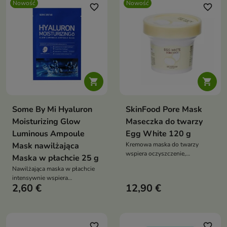
Nowość
Nowość
bentonitem, wąkrotą azjatycką i
niacynamidem, pantenolem,
favorite_border
favorite_border
aloesem wspiera ukojenie oraz
alantoiną, aloesem i wąkrotą
gładki wygląd cery
azjatycką koi, nawilża i wspiera
regenerację cery


Some By Mi Hyaluron
SkinFood Pore Mask
Moisturizing Glow
Maseczka do twarzy
Luminous Ampoule
Egg White 120 g
Mask nawilżająca
Kremowa maska do twarzy
wspiera oczyszczenie,
Maska w płachcie 25 g
odświeżenie i wygładzenie skóry
Nawilżająca maska w płachcie
z widocznymi porami. Formuła z
intensywnie wspiera
białkiem jaja, kaolinem i tlenkiem
2,60 €
12,90 €
nawodnienie, ukojenie i
cynku pomaga zmniejszyć
regenerację skóry suchej oraz
nadmiar sebum, ukoić cerę i
podrażnionej. Formuła z
poprawić jej jednolity wygląd
potrójnym kwasem
hialuronowym, argininą,
favorite_border
favorite_border