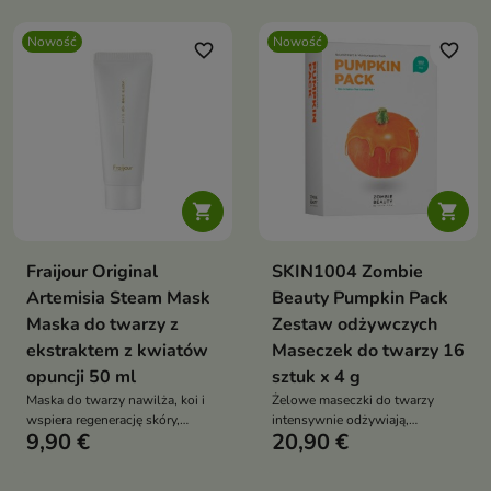
azjatycką, kwasem
betainą, alantoiną, peptydami i
bursztynowym,
hydrolizowanym kolagenem
Nowość
Nowość
glukonolaktonem, LHA,
favorite_border
favorite_border
pomaga przywrócić cerze
salicylanem betainy i
komfort, jędrność i elastyczność
pantenolem wspiera
złuszczanie, nawilżenie oraz
ukojenie cery


Fraijour Original
SKIN1004 Zombie
Artemisia Steam Mask
Beauty Pumpkin Pack
Maska do twarzy z
Zestaw odżywczych
ekstraktem z kwiatów
Maseczek do twarzy 16
opuncji 50 ml
sztuk x 4 g
Maska do twarzy nawilża, koi i
Żelowe maseczki do twarzy
wspiera regenerację skóry,
intensywnie odżywiają,
9,90 €
20,90 €
pozostawiając ją miękką oraz
nawilżają i wygładzają skórę
wygładzoną. Formuła z
suchą, zmęczoną oraz
artemisią, zieloną herbatą,
pozbawioną blasku. Formuła z