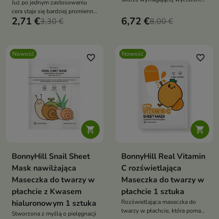
Już po jednym zastosowaniu
regeneracji i intensywnego
cera staje się bardziej promienna,
nawilżenia.
2,71 €
6,72 €
gładka i pełna świeżości.
3,30 €
8,00 €
Nowość
Nowość
favorite_border
favorite_border


BonnyHill Snail Sheet
BonnyHill Real Vitamin
Mask nawilżająca
C rozświetlająca
Maseczka do twarzy w
Maseczka do twarzy w
płachcie z Kwasem
płachcie 1 sztuka
hialuronowym 1 sztuka
Rozświetlająca maseczka do
twarzy w płachcie, która pomaga
Stworzona z myślą o pielęgnacji