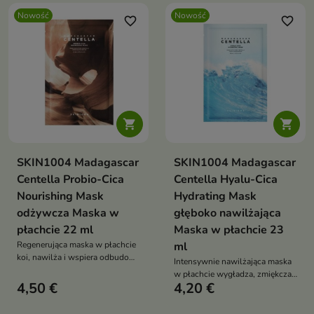
esencja z kompleksem CICA,
aloesową 147 000 ppm, PDRN,
Nowość
Nowość
ceramidem NP, peptydami,
niacynamidem, kolagenem i
favorite_border
favorite_border
kwasem hialuronowym i olejem
kompleksem kwasu
z rokitnika wzmacnia barierę
hialuronowego wygładza,
skóry oraz pozostawia efekt
zmiękcza i wspiera elastyczność
glass skin
cery


SKIN1004 Madagascar
SKIN1004 Madagascar
Centella Probio-Cica
Centella Hyalu-Cica
Nourishing Mask
Hydrating Mask
odżywcza Maska w
głęboko nawilżająca
płachcie 22 ml
Maska w płachcie 23
Regenerująca maska w płachcie
ml
koi, nawilża i wspiera odbudowę
Intensywnie nawilżająca maska
bariery hydrolipidowej skóry.
w płachcie wygładza, zmiękcza i
Formuła z ekstraktem z wąkroty
4,50 €
4,20 €
koi skórę suchą, normalną,
azjatyckiej 10 350 ppm,
mieszaną oraz wrażliwą.
probiotykami, ceramidem NP,
Formuła z 8 rodzajami kwasu