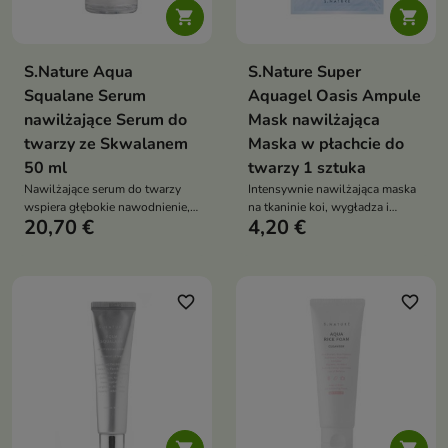


S.Nature Aqua
S.Nature Super
Squalane Serum
Aquagel Oasis Ampule
nawilżające Serum do
Mask nawilżająca
twarzy ze Skwalanem
Maska w płachcie do
50 ml
twarzy 1 sztuka
Nawilżające serum do twarzy
Intensywnie nawilżająca maska
wspiera głębokie nawodnienie,
na tkaninie koi, wygładza i
20,70 €
4,20 €
zmiękczenie i regenerację skóry.
wspiera regenerację skóry
Formuła ze skwalanem,
suchej, odwodnionej oraz
kompleksem kwasu
podrażnionej. Formuła z 8
hialuronowego, pantenolem,
formami kwasu hialuronowego,
alantoiną, betainą i oczarem
betainą, alantoiną, peptydami i
favorite_border
favorite_border
wirginijskim koi, wygładza oraz
hydrolizowanym kolagenem
pomaga ograniczyć utratę wody
pomaga przywrócić cerze
komfort, jędrność i elastyczność