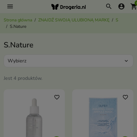
menu
search
account_circle
shopping_ca
Strona główna
ZNAJDŹ SWOJĄ ULUBIONĄ MARKĘ
S
S.Nature
S.Nature
Wybierz
expand_more
Jest 4 produktów.
favorite_border
favorite_border