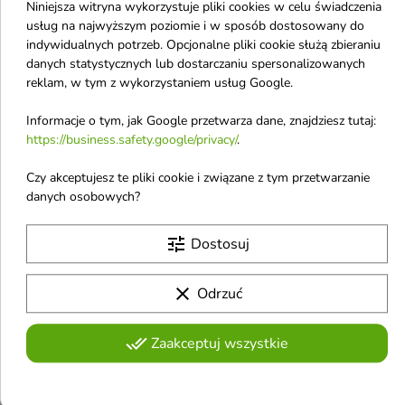
Shaishaishai
Niniejsza witryna wykorzystuje pliki cookies w celu świadczenia
usług na najwyższym poziomie i w sposób dostosowany do
Sulsena
indywidualnych potrzeb. Opcjonalne pliki cookie służą zbieraniu
S.Nature
danych statystycznych lub dostarczaniu spersonalizowanych
reklam, w tym z wykorzystaniem usług Google.
Saem
Sally Hansen
Informacje o tym, jak Google przetwarza dane, znajdziesz tutaj:
https://business.safety.google/privacy/
.
Salvatore Ferragamo
Sattva
Czy akceptujesz te pliki cookie i związane z tym przetwarzanie
danych osobowych?
Schwarzkopf
Sensodyne
tune
Dostosuj
Sessio
SFD
clear
Odrzuć
SheCosmetics
done_all
Zaakceptuj wszystkie
Shiseido
Silcare