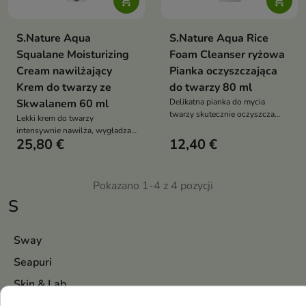


S.Nature Aqua
S.Nature Aqua Rice
Squalane Moisturizing
Foam Cleanser ryżowa
Cream nawilżający
Pianka oczyszczająca
Krem do twarzy ze
do twarzy 80 ml
Skwalanem 60 ml
Delikatna pianka do mycia
twarzy skutecznie oczyszcza
Lekki krem do twarzy
skórę z sebum i zanieczyszczeń,
intensywnie nawilża, wygładza i
nie naruszając jej bariery
25,80 €
12,40 €
wspiera regenerację skóry suchej
ochronnej. Formuła z ekstraktem
oraz osłabionej. Formuła ze
z ryżu, pestek dyni i fasoli azuki
skwalanem 150 000 ppm,
odżywia, nawilża, wygładza i
betainą, pantenolem, kwasem
Pokazano 1-4 z 4 pozycji
wspiera komfort skóry wrażliwej
hialuronowym i
S
hydrolizowanym kolagenem
wzmacnia barierę hydrolipidową
i poprawia elastyczność cery
Sway
Seapuri
Skin & Lab