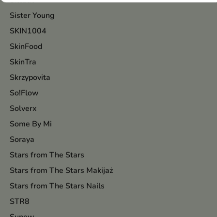
Silcatil
Sister Young
SKIN1004
SkinFood
SkinTra
Skrzypovita
So!Flow
Solverx
Some By Mi
Soraya
Stars from The Stars
Stars from The Stars Makijaż
Stars from The Stars Nails
STR8