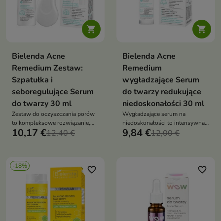


Bielenda Acne
Bielenda Acne
Remedium Zestaw:
Remedium
Szpatułka i
wygładzające Serum
seboregulujące Serum
do twarzy redukujące
do twarzy 30 ml
niedoskonałości 30 ml
Zestaw do oczyszczania porów
Wygładzające serum na
to kompleksowe rozwiązanie,
niedoskonałości to intensywna
10,17 €
9,84 €
które łączy mechaniczne
12,40 €
nocna kuracja, która redukuje
12,00 €
oczyszczanie z pielęgnacją
sebum, oczyszcza pory i
seboregulującą, pomagając
poprawia strukturę skóry,
redukować zaskórniki i
przywracając jej równowagę
-18%
przywracać skórze gładkość
favorite_border
favorite_border