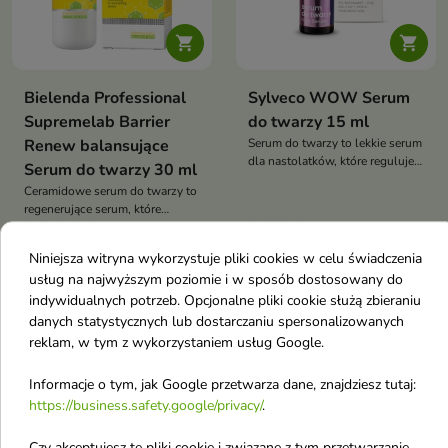


Bielenda Professional
Sylveco WOW Serum
Supremelab Barrier
do twarzy 15 ml
Renew balansujące
Serum do twarzy to lekkie serum
dla nastolatków, które reguluje
Serum do twarzy 30 ml
wydzielanie sebum, wspiera
Ceramidowe serum do twarzy to
walkę z niedoskonałościami i
regenerujące serum, które
zapewnia optymalne nawilżenie
18,04 €
9,60 €
odbudowuje barierę
22,00 €
skóry problematycznej
hydrolipidową, intensywnie
Niniejsza witryna wykorzystuje pliki cookies w celu świadczenia
nawilża i wzmacnia skórę
usług na najwyższym poziomie i w sposób dostosowany do
Obecnie brak na stanie
indywidualnych potrzeb. Opcjonalne pliki cookie służą zbieraniu
favorite_border
favorite_border
danych statystycznych lub dostarczaniu spersonalizowanych
reklam, w tym z wykorzystaniem usług Google.
Informacje o tym, jak Google przetwarza dane, znajdziesz tutaj:
https://business.safety.google/privacy/
.
Czy akceptujesz te pliki cookie i związane z tym przetwarzanie