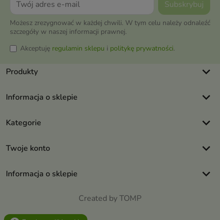
Możesz zrezygnować w każdej chwili. W tym celu należy odnaleźć
szczegóły w naszej informacji prawnej.
Akceptuję
regulamin sklepu
i
politykę prywatności
.
keyboard_arrow_down
Produkty
keyboard_arrow_down
Informacja o sklepie
keyboard_arrow_down
Kategorie
keyboard_arrow_down
Twoje konto
keyboard_arrow_down
Informacja o sklepie
Created by TOMP