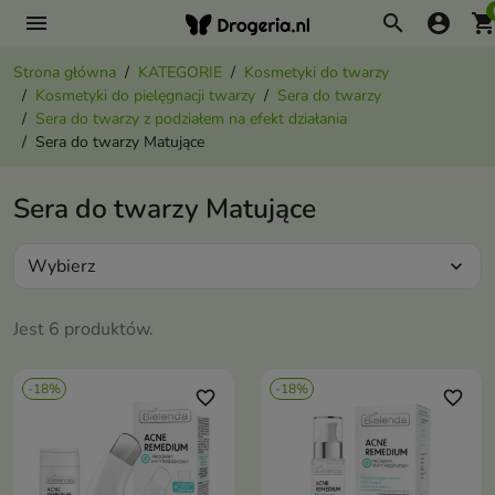
menu
search
account_circle
shopping_ca
Strona główna
KATEGORIE
Kosmetyki do twarzy
Kosmetyki do pielęgnacji twarzy
Sera do twarzy
Sera do twarzy z podziałem na efekt działania
Sera do twarzy Matujące
Sera do twarzy Matujące
Wybierz
expand_more
Jest 6 produktów.
-18%
-18%
favorite_border
favorite_border