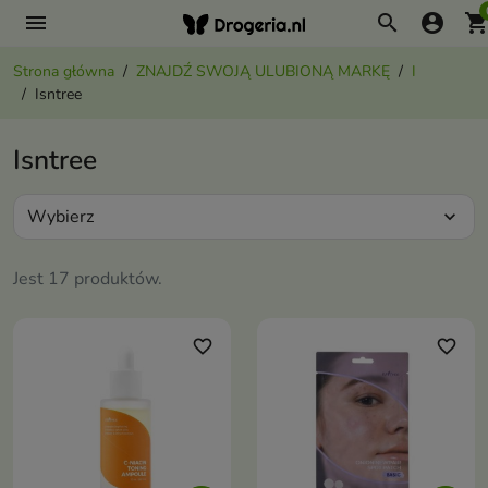
menu
search
account_circle
shopping_ca
Strona główna
ZNAJDŹ SWOJĄ ULUBIONĄ MARKĘ
I
Isntree
Isntree
Wybierz
expand_more
Jest 17 produktów.
favorite_border
favorite_border