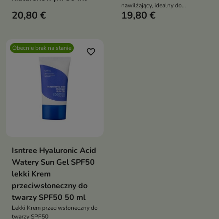
nawilżający, idealny do
20,80 €
19,80 €
codziennej pielęgnacji każdego
typu skóry
Obecnie brak na stanie
favorite_border
Isntree Hyaluronic Acid
Watery Sun Gel SPF50
lekki Krem
przeciwsłoneczny do
twarzy SPF50 50 ml
Lekki Krem przeciwsłoneczny do
twarzy SPF50