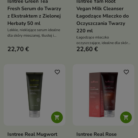
Isntree Green Tea
Isntree Yam Root
Fresh Serum do Twarzy
Vegan Milk Cleanser
z Ekstraktem z Zielonej
Łagodzące Mleczko do
Herbaty 50 ml
Oczyszczania Twarzy
Lekkie, nieklejące serum idealne
220 ml
dla skóry mieszanej, tłustej i
Łagodzące mleczko
problematycznej
oczyszczające, idealne dla skóry
22,70 €
22,60 €
wymagającej delikatnego, a
zarazem skutecznego
oczyszczenia
favorite_border
favorite_border


Isntree Real Mugwort
Isntree Real Rose