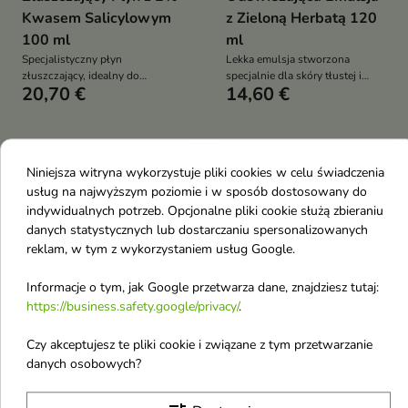
Kwasem Salicylowym
z Zieloną Herbatą 120
100 ml
ml
Specjalistyczny płyn
Lekka emulsja stworzona
złuszczający, idealny do
specjalnie dla skóry tłustej i
20,70 €
14,60 €
codziennej pielęgnacji skóry z
problematycznej, która
problemami takimi jak
potrzebuje nawilżenia oraz
rozszerzone pory,
wsparcia w walce z
przetłuszczanie czy
niedoskonałościami
przebarwienia
favorite_border
favorite_border
Niniejsza witryna wykorzystuje pliki cookies w celu świadczenia
usług na najwyższym poziomie i w sposób dostosowany do
indywidualnych potrzeb. Opcjonalne pliki cookie służą zbieraniu
danych statystycznych lub dostarczaniu spersonalizowanych
reklam, w tym z wykorzystaniem usług Google.
Informacje o tym, jak Google przetwarza dane, znajdziesz tutaj:


https://business.safety.google/privacy/
.
Czy akceptujesz te pliki cookie i związane z tym przetwarzanie
Isntree Hyaluronic Acid
Isntree Hyaluronic Acid
danych osobowych?
Water Essence
Water Sleeping Mask
Nawilżająca Esencja z
Nawilżająca Maska do