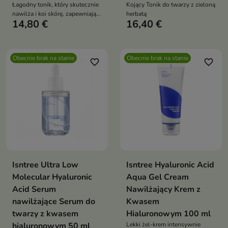
Łagodny tonik, który skutecznie
Kojący Tonik do twarzy z zieloną
nawilża i koi skórę, zapewniając
herbatą
14,80 €
16,40 €
jej odświeżenie i komfort
Obecnie brak na stanie
Obecnie brak na stanie
favorite_border
favorite_border
Isntree Ultra Low
Isntree Hyaluronic Acid
Molecular Hyaluronic
Aqua Gel Cream
Acid Serum
Nawilżający Krem z
nawilżające Serum do
Kwasem
twarzy z kwasem
Hialuronowym 100 ml
hialuronowym 50 ml
Lekki żel-krem intensywnie