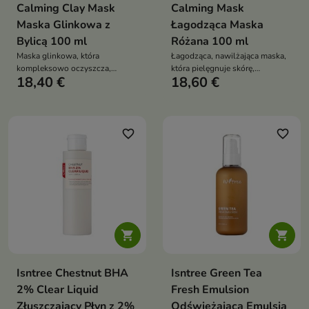
Calming Clay Mask
Calming Mask
Maska Glinkowa z
Łagodząca Maska
Bylicą 100 ml
Różana 100 ml
Maska glinkowa, która
Łagodząca, nawilżająca maska,
kompleksowo oczyszcza,
która pielęgnuje skórę,
18,40 €
18,60 €
detoksykuje i odświeża skórę
zapewniając jej ukojenie i
twarzy
promienny wygląd
favorite_border
favorite_border


Isntree Chestnut BHA
Isntree Green Tea
2% Clear Liquid
Fresh Emulsion
Złuszczający Płyn z 2%
Odświeżająca Emulsja