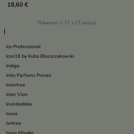
18,60 €
Pokazano 1-17 z 17 pozycji
I
Ice Professional
Icon16 by Kuba Błaszczykowski
Indigo
Inito Parfums Preves
Innisfree
Inter Vion
Invisibobble
Isana
Isntree
Issey Miyake