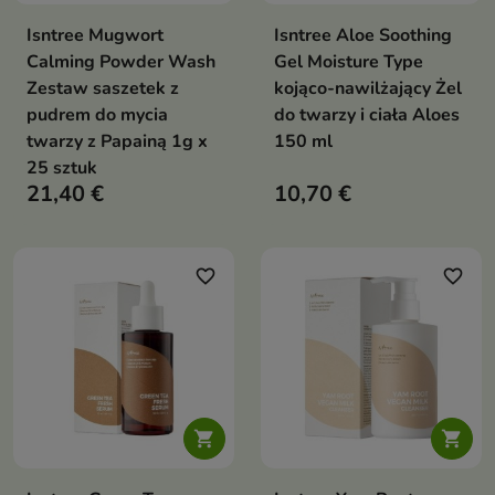
Isntree Mugwort
Isntree Aloe Soothing
Calming Powder Wash
Gel Moisture Type
Zestaw saszetek z
kojąco-nawilżający Żel
pudrem do mycia
do twarzy i ciała Aloes
twarzy z Papainą 1g x
150 ml
25 sztuk
21,40 €
10,70 €
favorite_border
favorite_border

