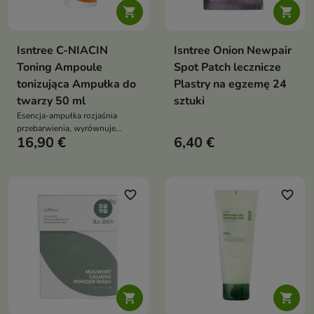


Isntree C-NIACIN
Isntree Onion Newpair
Toning Ampoule
Spot Patch lecznicze
tonizująca Ampułka do
Plastry na egzemę 24
twarzy 50 ml
sztuki
Esencja-ampułka rozjaśnia
przebarwienia, wyrównuje
16,90 €
6,40 €
koloryt, nawilża (HA, beta-
glukan) i koi pantenolem
favorite_border
favorite_border

