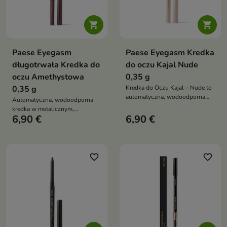


Paese Eyegasm
Paese Eyegasm Kredka
długotrwała Kredka do
do oczu Kajal Nude
oczu Amethystowa
0,35 g
0,35 g
Kredka do Oczu Kajal – Nude to
automatyczna, wodoodporna
Automatyczna, wodoodporna
kredka o kremowej konsystencji,
kredka w metalicznym,
która optycznie powiększa oczy i
6,90 €
6,90 €
bakłażanowym odcieniu z
nadaje spojrzeniu świeży,
delikatnym brokatem. Kremowa
wypoczęty wygląd. Idealna do
konsystencja umożliwia szybką
aplikacji na linię wodną
aplikację i długotrwały efekt
podkreślonego spojrzenia
favorite_border
favorite_border