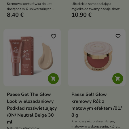
Kremowa konturówka do ust
Ultralekka samoopalająca
dostępna w 6 uniwersalnych
mgiełka do twarzy nadaje skórze
8,40 €
10,90 €
odcieniach nude, która pozwala
naturalny, promienny odcień
precyzyjnie podkreślić kontur
opalenizny bez smug i plam,
ust, zapewnia komfort noszenia i
jednocześnie zapewniając
pomaga uzyskać efekt
uczucie nawilżenia oraz
pełniejszych ust
komfortu
favorite_border
favorite_border


Paese Get The Glow
Paese Self Glow
Look wielozadaniowy
kremowy Róż z
Podkład rozświetlający
matowym efektem /01/
/0N/ Neutral Beige 30
8 g
ml
Kremowy róż o aksamitnym,
matowym wykończeniu, który
Naturalny efekt glow,