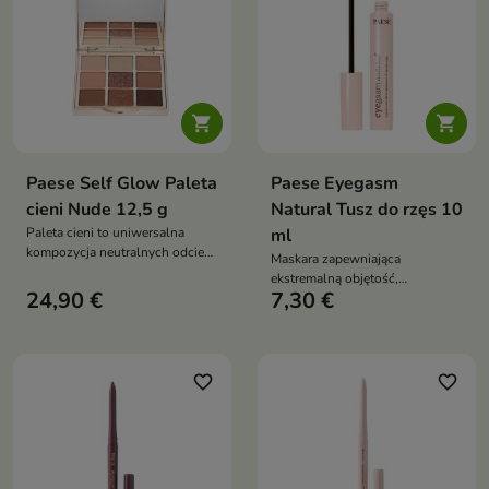


Paese Self Glow Paleta
Paese Eyegasm
cieni Nude 12,5 g
Natural Tusz do rzęs 10
Paleta cieni to uniwersalna
ml
kompozycja neutralnych odcieni
Maskara zapewniająca
w nowoczesnej formule
ekstremalną objętość,
ułatwiającej blendowanie.
24,90 €
7,30 €
podkręcenie i efekt push-up już
Pozwala tworzyć płynne
po jednym pociągnięciu. Łączy
przejścia kolorów i dopasować
intensywnie czarny tusz z
intensywność makijażu do
pielęgnującą formułą,
każdej okazji, od subtelnego po
wspierającą kondycję rzęs.
favorite_border
favorite_border
wyrazisty look