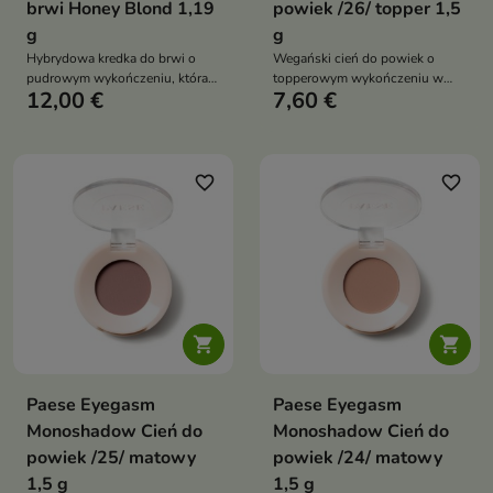
brwi Honey Blond 1,19
powiek /26/ topper 1,5
g
g
Hybrydowa kredka do brwi o
Wegański cień do powiek o
pudrowym wykończeniu, która
topperowym wykończeniu w
12,00 €
7,60 €
łączy trwałość kredki z
chłodnobrązowym odcieniu z
naturalnym efektem cienia.
nutą czerwieni i srebrną drobiną.
Zapewnia precyzyjną aplikację,
Zawiera 86% składników
stopniowalne nasycenie koloru i
pochodzenia naturalnego i
matowy, naturalny rezultat.
doskonale rozświetla centralną
favorite_border
favorite_border
część powieki.


Paese Eyegasm
Paese Eyegasm
Monoshadow Cień do
Monoshadow Cień do
powiek /25/ matowy
powiek /24/ matowy
1,5 g
1,5 g