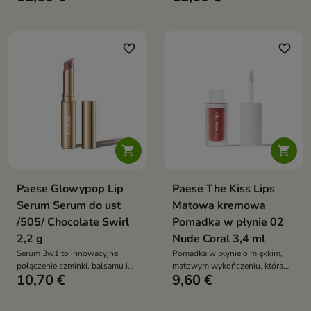
świetlistej tafli
ociepla cerę i nadaje jej efekt
naturalnej opalenizny. Łatwo
stapia się ze skórą, umożliwiając
stopniowanie intensywności
favorite_border
favorite_border
koloru


Paese Glowypop Lip
Paese The Kiss Lips
Serum Serum do ust
Matowa kremowa
/505/ Chocolate Swirl
Pomadka w płynie 02
2,2 g
Nude Coral 3,4 ml
Serum 3w1 to innowacyjne
Pomadka w płynie o miękkim,
połączenie szminki, balsamu i
matowym wykończeniu, która
10,70 €
9,60 €
błyszczyka w jednym produkcie.
łączy intensywną pigmentację z
Nawilża, odżywia i nadaje ustom
komfortem noszenia. Kremowa,
naturalny, lśniący efekt bez
nieklejąca się konsystencja