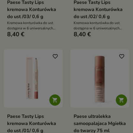
Paese Tasty Lips
Paese Tasty Lips
kremowa Konturówka
kremowa Konturówka
do ust /03/ 0,6 g
do ust /02/ 0,6 g
Kremowa konturówka do ust
Kremowa konturówka do ust
dostępna w 6 uniwersalnych
dostępna w 6 uniwersalnych
8,40 €
8,40 €
odcieniach nude, która pozwala
odcieniach nude, która pozwala
precyzyjnie podkreślić kontur
precyzyjnie podkreślić kontur
ust, zapewnia komfort noszenia i
ust, zapewnia komfort noszenia i
pomaga uzyskać efekt
pomaga uzyskać efekt
pełniejszych ust
pełniejszych ust
favorite_border
favorite_border


Paese Tasty Lips
Paese ultralekka
kremowa Konturówka
samoopalajaca Mgiełka
do ust /01/ 0,6 g
do twarzy 75 ml