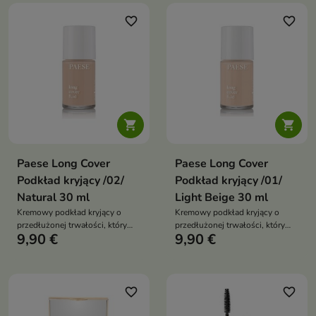
lepkości, zapewniając komfort
zapewnia pełne krycie i
przez cały dzień
nasycony kolor bez uczucia
favorite_border
favorite_border
ciężkości


Paese Long Cover
Paese Long Cover
Podkład kryjący /02/
Podkład kryjący /01/
Natural 30 ml
Light Beige 30 ml
Kremowy podkład kryjący o
Kremowy podkład kryjący o
przedłużonej trwałości, który
przedłużonej trwałości, który
9,90 €
9,90 €
skutecznie wyrównuje koloryt i
skutecznie wyrównuje koloryt i
maskuje niedoskonałości.
maskuje niedoskonałości.
Zapewnia satynowe
Zapewnia satynowe
wykończenie oraz pielęgnacyjne
wykończenie oraz pielęgnacyjne
wsparcie dzięki bogatej formule
wsparcie dzięki bogatej formule
favorite_border
favorite_border
z witaminami i składnikami
z witaminami i składnikami
regenerującymi
regenerującymi