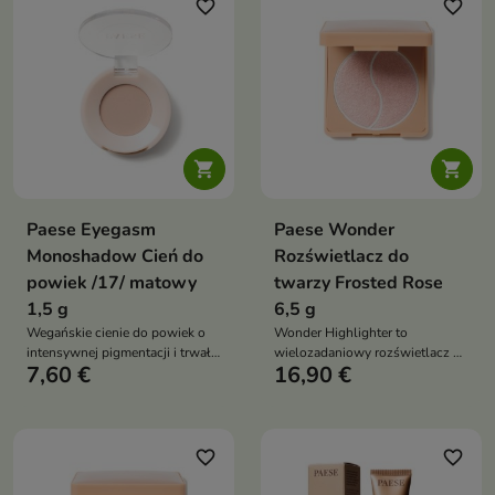
wyrazisty look wieczorowy
wyrazisty look wieczorowy
favorite_border
favorite_border


Paese Eyegasm
Paese Wonder
Monoshadow Cień do
Rozświetlacz do
powiek /17/ matowy
twarzy Frosted Rose
1,5 g
6,5 g
Wegańskie cienie do powiek o
Wonder Highlighter to
intensywnej pigmentacji i trwałej
wielozadaniowy rozświetlacz o
7,60 €
16,90 €
formule bez osypywania.
aksamitnej konsystencji, który
Uniwersalna kolekcja odcieni
zapewnia efekt tafli i intensywny
pozwala stworzyć zarówno
glow bez smug, idealny do
subtelny makijaż dzienny, jak i
twarzy i ciała oraz aplikacji na
wyrazisty look wieczorowy
sucho i mokro
favorite_border
favorite_border