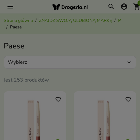
menu
search
account_circle
shopping_ca
Strona główna
ZNAJDŹ SWOJĄ ULUBIONĄ MARKĘ
P
Paese
Paese
Wybierz
expand_more
Jest 253 produktów.
favorite_border
favorite_border