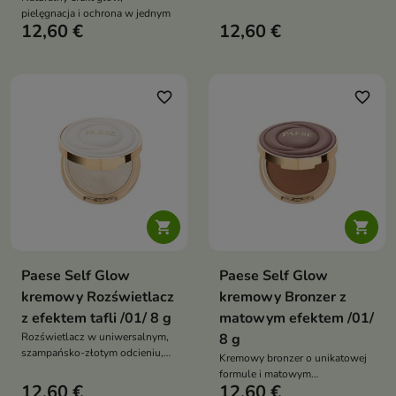
wtapia się w skórę, nadając jej
pielęgnacja i ochrona w jednym
naturalny rumieniec. Wysoka
12,60 €
12,60 €
pigmentacja i możliwość
stopniowania koloru pozwalają
dopasować efekt do każdej
okazji — od subtelnego po
favorite_border
favorite_border
wyrazisty


Paese Self Glow
Paese Self Glow
kremowy Rozświetlacz
kremowy Bronzer z
z efektem tafli /01/ 8 g
matowym efektem /01/
Rozświetlacz w uniwersalnym,
8 g
szampańsko-złotym odcieniu,
Kremowy bronzer o unikatowej
który wtapia się w skórę,
formule i matowym
tworząc efekt gładkiej,
12,60 €
12,60 €
wykończeniu, który subtelnie