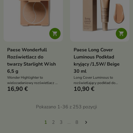


Paese Wonderfull
Paese Long Cover
Rozświetlacz do
Luminous Podkład
twarzy Starlight Wish
kryjący /1,5W/ Beige
6,5 g
30 ml
Wonder Highlighter to
Long Cover Luminous to
wielozadaniowy rozświetlacz o
rozświetlający podkład do
16,90 €
10,90 €
aksamitnej konsystencji, który
twarzy o średnim do pełnego
zapewnia efekt tafli i jedwabisty
kryciu, który łączy makijaż z
glow bez smug i plam, idealny
pielęgnacją, wyrównuje koloryt i
do aplikacji na sucho i mokro
zapewnia naturalne, świetliste
Pokazano 1-36 z 253 pozycji
wykończenie bez efektu maski
1
2
3
…
8
