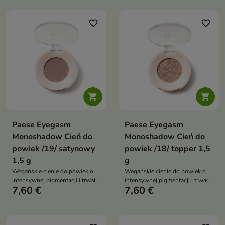
osypywania. Uniwersalna
pozwala stworzyć zarówno
kolekcja odcieni pozwala
subtelny makijaż dzienny, jak i
stworzyć zarówno subtelny
wyrazisty look wieczorowy
favorite_border
favorite_border
makijaż dzienny, jak i wyrazisty
look wieczorowy


Paese Eyegasm
Paese Eyegasm
Monoshadow Cień do
Monoshadow Cień do
powiek /19/ satynowy
powiek /18/ topper 1,5
1,5 g
g
Wegańskie cienie do powiek o
Wegańskie cienie do powiek o
intensywnej pigmentacji i trwałej
intensywnej pigmentacji i trwałej
7,60 €
7,60 €
formule bez osypywania.
formule bez osypywania.
Uniwersalna kolekcja odcieni
Uniwersalna kolekcja odcieni
pozwala stworzyć zarówno
pozwala stworzyć zarówno
subtelny makijaż dzienny, jak i
subtelny makijaż dzienny, jak i