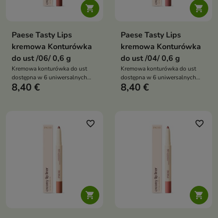


Paese Tasty Lips
Paese Tasty Lips
kremowa Konturówka
kremowa Konturówka
do ust /06/ 0,6 g
do ust /04/ 0,6 g
Kremowa konturówka do ust
Kremowa konturówka do ust
dostępna w 6 uniwersalnych
dostępna w 6 uniwersalnych
8,40 €
8,40 €
odcieniach nude, która pozwala
odcieniach nude, która pozwala
precyzyjnie podkreślić kontur
precyzyjnie podkreślić kontur
ust, zapewnia komfort noszenia i
ust, zapewnia komfort noszenia i
pomaga uzyskać efekt
pomaga uzyskać efekt
pełniejszych ust
pełniejszych ust
favorite_border
favorite_border

