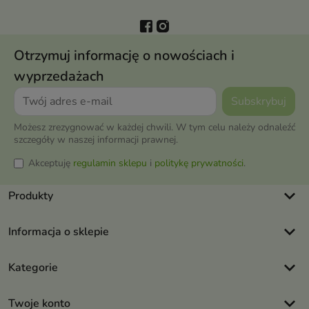
Otrzymuj informację o nowościach i
wyprzedażach
Możesz zrezygnować w każdej chwili. W tym celu należy odnaleźć
szczegóły w naszej informacji prawnej.
Akceptuję
regulamin sklepu
i
politykę prywatności
.
keyboard_arrow_down
Produkty
keyboard_arrow_down
Informacja o sklepie
keyboard_arrow_down
Kategorie
keyboard_arrow_down
Twoje konto