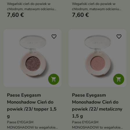
Wegański cień do powiek w
Wegański cień do powiek w
chłodnym, matowym odcieniu
chłodnym, matowym odcieniu
7,60 €
7,60 €
brązu z nutą fioletu. Zawiera
brązu z nutą fioletu. Zawiera
94% składników pochodzenia
94% składników pochodzenia
naturalnego i doskonale
naturalnego i doskonale
sprawdza się do konturowania
sprawdza się do konturowania
oka oraz przyciemniania linii
oka oraz przyciemniania linii rzęs
favorite_border
favorite_border
rzęs.


Paese Eyegasm
Paese Eyegasm
Monoshadow Cień do
Monoshadow Cień do
powiek /23/ topper 1,5
powiek /22/ metaliczny
g
1,5 g
Paese EYEGASM
Paese EYEGASM
MONOSHADOW to wegańskie
MONOSHADOW to wegańskie