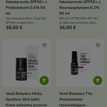
fotostarzeniu SPF50+ z
fotostarzeniu SPF50+ z
Prebiotykami 0,5% 50
Neuropeptydami 0,2%
ml
50 ml
Veoli Botanica Hello, Clear Skin
HELLO, LIFTED SKIN SPF 50+
SPF50+ to lekki krem
to lekki krem ochronny, który
36,00 €
36,00 €
przeciwsłoneczny, który chroni
chroni skórę przed
przed promieniowaniem UV i
fotostarzeniem, wygładza
jednocześnie wspiera walkę z
zmarszczki i poprawia jej
niedoskonałościami oraz
jędrność
wzmacnia mikrobiom skóry
favorite_border
favorite_border


Veoli Botanica Hello,
Veoli Botanica The
Spotless Skin lekki
Peeluminator
Krem ochronny przeciw
rozświetlająco-