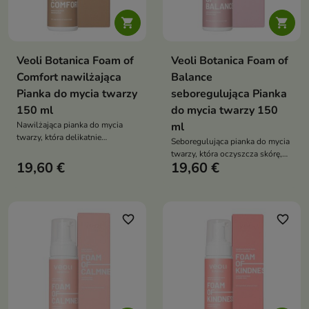


Veoli Botanica Foam of
Veoli Botanica Foam of
Comfort nawilżająca
Balance
Pianka do mycia twarzy
seboregulująca Pianka
150 ml
do mycia twarzy 150
Nawilżająca pianka do mycia
ml
twarzy, która delikatnie
Seboregulująca pianka do mycia
oczyszcza skórę, koi
twarzy, która oczyszcza skórę,
podrażnienia i zapewnia jej
19,60 €
19,60 €
redukuje nadmiar sebum i
długotrwałe uczucie komfortu
pomaga ograniczyć
niedoskonałości
favorite_border
favorite_border