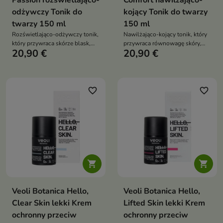
Passion rozświetlająco-
Comfort nawilżająco-
odżywczy Tonik do
kojący Tonik do twarzy
twarzy 150 ml
150 ml
Rozświetlająco-odżywczy tonik,
Nawilżająco-kojący tonik, który
który przywraca skórze blask,
przywraca równowagę skóry,
20,90 €
20,90 €
nawilża ją i wyrównuje koloryt
wzmacnia jej barierę ochronną i
zapewnia długotrwałe uczucie
komfortu
favorite_border
favorite_border


Veoli Botanica Hello,
Veoli Botanica Hello,
Clear Skin lekki Krem
Lifted Skin lekki Krem
ochronny przeciw
ochronny przeciw