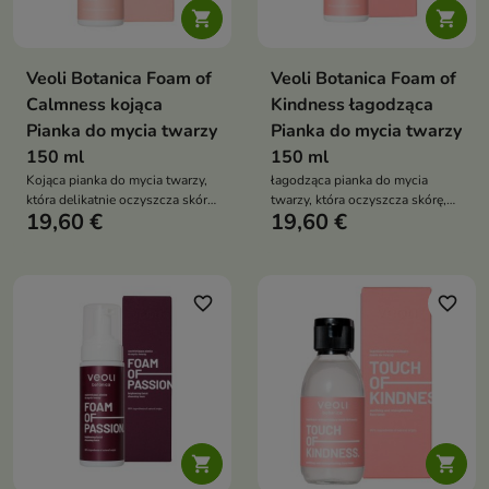


Veoli Botanica Foam of
Veoli Botanica Foam of
Calmness kojąca
Kindness łagodząca
Pianka do mycia twarzy
Pianka do mycia twarzy
150 ml
150 ml
Kojąca pianka do mycia twarzy,
łagodząca pianka do mycia
która delikatnie oczyszcza skórę,
twarzy, która oczyszcza skórę,
19,60 €
19,60 €
wzmacnia jej barierę ochronną i
redukuje zaczerwienienia i
zapewnia długotrwałe uczucie
wspiera kondycję cery
komfortu
naczyniowej
favorite_border
favorite_border

