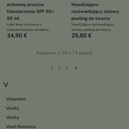
ochronny przeciw
Nawilżająco-
fotostarzeniu SPF 50+
rozświetlający żelowy
50 ml
peeling do twarzy
Lekki krem ochronny o
Nawilżająco-rozświetlający
zaawansowanym działaniu
żelowy peeling do twarzy
34,90 €
25,80 €
przeciw fotostarzeniu
Pokazano 1-36 z 74 pozycji
1
2
3

V
Valentino
Vanity
Venita
Veoli Botanica