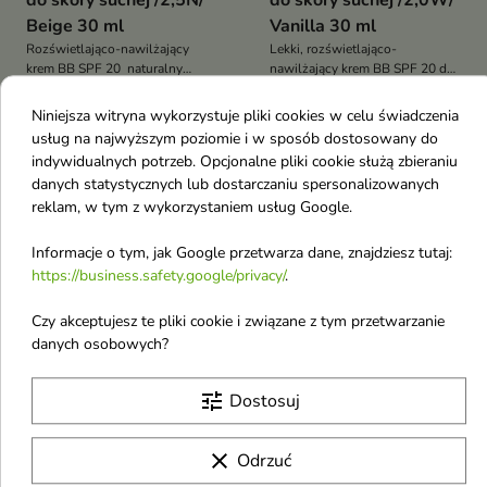
do skóry suchej /2,5N/
do skóry suchej /2,0W/
Beige 30 ml
Vanilla 30 ml
Rozświetlająco-nawilżający
Lekki, rozświetlająco-
krem BB SPF 20 naturalny
nawilżający krem BB SPF 20 do
30,90 €
30,90 €
glow, wyrównanie kolorytu i
skóry suchej i normalnej –
lekka pielęgnacja dla skóry
odcień 2.0 W Vanilla o
Niniejsza witryna wykorzystuje pliki cookies w celu świadczenia
suchej i normalnej
satynowo-rozświetlonym
usług na najwyższym poziomie i w sposób dostosowany do
wykończeniu
indywidualnych potrzeb. Opcjonalne pliki cookie służą zbieraniu
favorite_border
favorite_border
danych statystycznych lub dostarczaniu spersonalizowanych
reklam, w tym z wykorzystaniem usług Google.
Informacje o tym, jak Google przetwarza dane, znajdziesz tutaj:
https://business.safety.google/privacy/
.
Czy akceptujesz te pliki cookie i związane z tym przetwarzanie


danych osobowych?
Veoli Botanica Drop of
Veoli Botanica Drop of
tune
Dostosuj
Perfection
Perfection
wygładzająco-kryjący
wygładzająco-kryjący
clear
Odrzuć
Krem BB do skóry
Krem BB do skóry