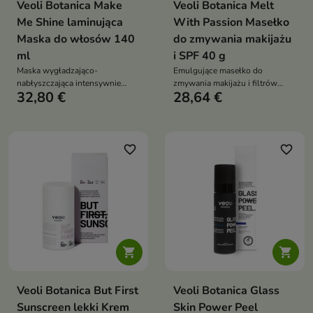
Veoli Botanica Make
Veoli Botanica Melt
Me Shine laminująca
With Passion Masełko
Maska do włosów 140
do zmywania makijażu
ml
i SPF 40 g
Maska wygładzająco-
Emulgujące masełko do
nabłyszczająca intensywnie
zmywania makijażu i filtrów
32,80 €
28,64 €
nawilża i regeneruje włosy,
przeciwsłonecznych, które
nadając im zdrowy połysk i
skutecznie rozpuszcza nawet
gładkość
wodoodporne formuły
favorite_border
favorite_border


Veoli Botanica But First
Veoli Botanica Glass
Sunscreen lekki Krem
Skin Power Peel