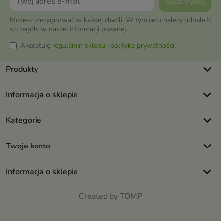
Możesz zrezygnować w każdej chwili. W tym celu należy odnaleźć
szczegóły w naszej informacji prawnej.
Akceptuję
regulamin sklepu
i
politykę prywatności
.
keyboard_arrow_down
Produkty
keyboard_arrow_down
Informacja o sklepie
keyboard_arrow_down
Kategorie
keyboard_arrow_down
Twoje konto
keyboard_arrow_down
Informacja o sklepie
Created by TOMP