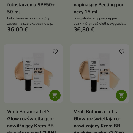
fotostarzeniu SPF50+
napinający Peeling pod
50 ml
oczy 15 ml
Lekki krem ochronny, który
Specjalistyczny peeling pod
zapewnia szerokopasmową
oczy, który rozświetla, wygładza
36,00 €
36,80 €
ochronę przed promieniowaniem
i natychmiast napina delikatną
UV, jednocześnie rozjaśniając
skórę
skórę i zapobiegając
przebarwieniom
favorite_border
favorite_border


Veoli Botanica Let's
Veoli Botanica Let's
Glow rozświetlająco-
Glow rozświetlająco-
nawilżający Krem BB
nawilżający Krem BB