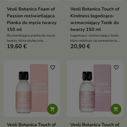
Veoli Botanica Foam of
Veoli Botanica Touch of
Passion rozświetlająca
Kindness łagodząco-
Pianka do mycia twarzy
wzmacniający Tonik do
150 ml
twarzy 150 ml
Rozświetlająca pianka do mycia
Łagodząco-wzmacniający tonik,
twarzy, która skutecznie
który redukuje zaczerwienienia,
19,60 €
20,90 €
oczyszcza skórę, przywraca jej
koi skórę i wspiera odbudowę jej
świeżość i nadaje naturalny
bariery ochronnej
blask
favorite_border
favorite_border


Veoli Botanica Touch of
Veoli Botanica Touch of