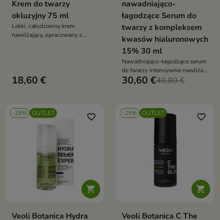
Krem do twarzy
nawadniająco-
okluzyjny 75 ml
łagodzące Serum do
Lekki, całodzienny krem
twarzy z kompleksem
nawilżający, opracowany z
kwasów hialuronowych
myślą o wszechstronnej
15% 30 ml
pielęgnacji każdego typu cery
Nawadniająco-łagodzące serum
do twarzy intensywnie nawilża,
18,60 €
30,60 €
koi i pomaga zmniejszyć
40,80 €
widoczność zaczerwienień.
Formuła z kompleksem kwasów
hialuronowych 15%,
-25%
OUTLET
-25%
OUTLET
glukonolaktonem 1% i
favorite_border
favorite_border
trokserutyną 1% wspiera skórę
wrażliwą, naczynkową,
odwodnioną i skłonną do
podrażnień


Veoli Botanica Hydra
Veoli Botanica C The