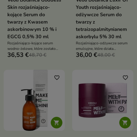
Veoli Botanica Goddess
Veoli Botanica Elixir Of
Skin rozjaśniająco-
Youth rozjaśniająco-
kojące Serum do
odżywcze Serum do
twarzy z Kwasem
twarzy z
askorbinowym 10 % i
tetraizopalmitynianem
EGCG 0,5% 30 ml
askorbylu 5% 30 ml
Rozjaśniająco-kojące serum
Rozjaśniająco-odżywcze serum
wodno-żelowe, które zostało
emulsyjne, które działa
36,53 €
36,00 €
opracowane, by kompleksowo
48,70 €
wielokierunkowo na poprawę
48,00 €
zadbać o kondycję skóry
kondycji skóry
favorite_border
favorite_border

