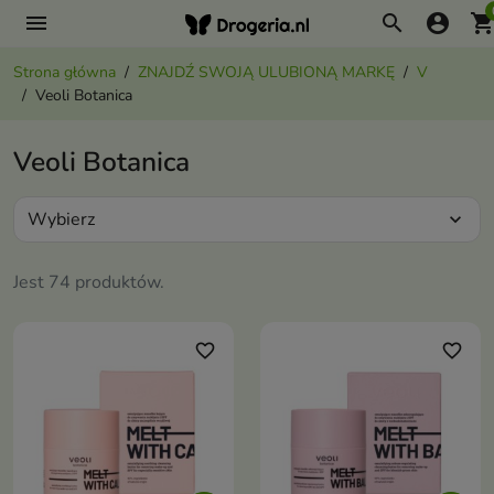
menu
search
account_circle
shopping_ca
Strona główna
ZNAJDŹ SWOJĄ ULUBIONĄ MARKĘ
V
Veoli Botanica
Veoli Botanica
Wybierz
expand_more
Jest 74 produktów.
favorite_border
favorite_border