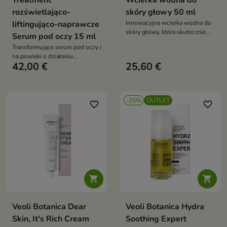
Treatment
Wcierka wodna do
rozświetlająco-
skóry głowy 50 ml
liftingująco-naprawcze
Innowacyjna wcierka wodna do
skóry głowy, która skutecznie
Serum pod oczy 15 ml
stymuluje wzrost włosów,
Transformujące serum pod oczy i
wzmacnia cebulki i poprawia
na powieki o działaniu
gęstość fryzury
42,00 €
25,60 €
liftingująco-naprawczym,
widocznym już po 20 sekundach
-25%
OUTLET
favorite_border
favorite_border


Veoli Botanica Dear
Veoli Botanica Hydra
Skin, It's Rich Cream
Soothing Expert