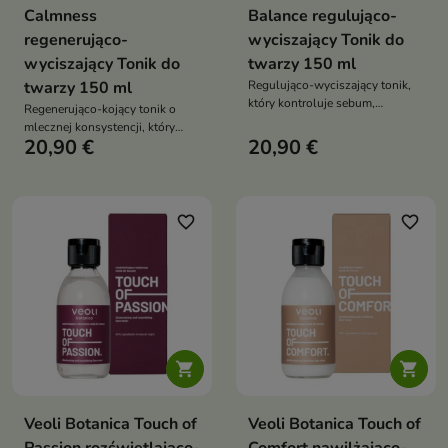
Calmness
Balance regulująco-
regenerująco-
wyciszający Tonik do
wyciszający Tonik do
twarzy 150 ml
twarzy 150 ml
Regulująco-wyciszający tonik,
który kontroluje sebum,
Regenerująco-kojący tonik o
zmniejsza widoczność porów i
mlecznej konsystencji, który
przywraca skórze równowagę
20,90 €
20,90 €
natychmiast łagodzi
podrażnienia, wzmacnia barierę
skóry i przywraca jej komfort
favorite_border
favorite_border


Veoli Botanica Touch of
Veoli Botanica Touch of