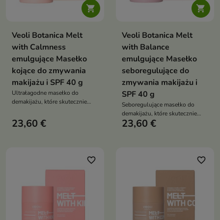


Veoli Botanica Melt
Veoli Botanica Melt
with Calmness
with Balance
emulgujące Masełko
emulgujące Masełko
kojące do zmywania
seboregulujące do
makijażu i SPF 40 g
zmywania makijażu i
Ultrałagodne masełko do
SPF 40 g
demakijażu, które skutecznie
Seboregulujące masełko do
usuwa makijaż i SPF,
demakijażu, które skutecznie
jednocześnie kojąc i chroniąc
23,60 €
23,60 €
usuwa makijaż i SPF, oczyszcza
skórę bardzo wrażliwą
pory oraz pomaga ograniczyć
niedoskonałości
favorite_border
favorite_border