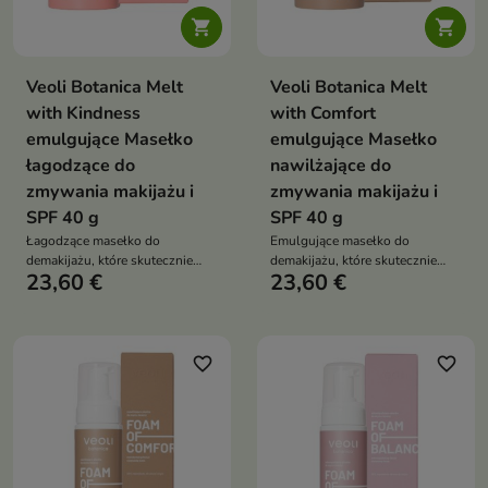


Veoli Botanica Melt
Veoli Botanica Melt
with Kindness
with Comfort
emulgujące Masełko
emulgujące Masełko
łagodzące do
nawilżające do
zmywania makijażu i
zmywania makijażu i
SPF 40 g
SPF 40 g
Łagodzące masełko do
Emulgujące masełko do
demakijażu, które skutecznie
demakijażu, które skutecznie
23,60 €
23,60 €
usuwa makijaż i SPF,
usuwa makijaż i SPF,
jednocześnie redukując
jednocześnie nawilżając oraz
zaczerwienienia i wspierając
odbudowując barierę skóry
skórę naczyniową
favorite_border
favorite_border