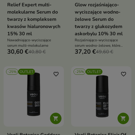
Relief Expert multi-
Glow rozjaśniająco-
molekularne Serum do
wyciszające wodno-
twarzy z kompleksem
żelowe Serum do
kwasów hialuronowych
twarzy z glukozydem
15% 30 ml
askorbylu 10% 30 ml
Nawadniająco-wyciszające
Rozjaśniająco-wyciszające
serum multi-molekularne
serum wodno-żelowe, które
30,60 €
37,20 €
40,80 €
zostało opracowane z myślą o
49,60 €
wsparciu skóry w walce z
przebarwieniami,
zaczerwienieniami oraz
-25%
OUTLET
-25%
OUTLET
przedwczesnym starzeniem
favorite_border
favorite_border

