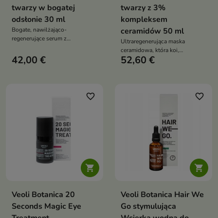
twarzy w bogatej
twarzy z 3%
odsłonie 30 ml
kompleksem
Bogate, nawilżająco-
ceramidów 50 ml
regenerujące serum z
Ultraregenerująca maska
ceramidami i wąkrotą azjatycką,
ceramidowa, która koi,
które działa jak kojący opatrunek
42,00 €
52,60 €
odbudowuje i nawilża skórę już
dla suchej i wrażliwej skóry
po pierwszym użyciu
favorite_border
favorite_border


Veoli Botanica 20
Veoli Botanica Hair We
Seconds Magic Eye
Go stymulująca