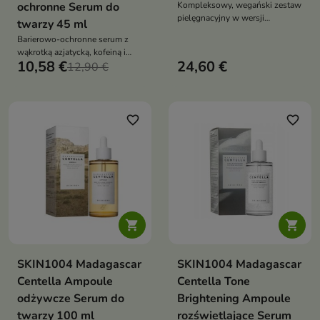
ochronne Serum do
Kompleksowy, wegański zestaw
pielęgnacyjny w wersji
twarzy 45 ml
podróżnej, oparty na ekstrakcie z
Barierowo-ochronne serum z
wąkroty azjatyckiej. Nawilża,
wąkrotką azjatycką, kofeiną i
regeneruje, łagodzi i wspiera
10,58 €
24,60 €
śluzem ślimaka, które
12,90 €
barierę hydrolipidową
intensywnie regeneruje, nawilża
i koi skórę, wzmacniając jej
odporność i przywracając
zdrowy blask
favorite_border
favorite_border


SKIN1004 Madagascar
SKIN1004 Madagascar
Centella Ampoule
Centella Tone
odżywcze Serum do
Brightening Ampoule
twarzy 100 ml
rozświetlające Serum