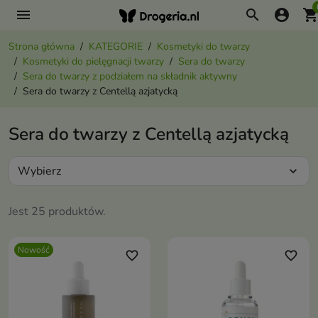
menu
search
account_circle
shopping_ca
Strona główna
KATEGORIE
Kosmetyki do twarzy
Kosmetyki do pielęgnacji twarzy
Sera do twarzy
Sera do twarzy z podziałem na składnik aktywny
Sera do twarzy z Centellą azjatycką
Sera do twarzy z Centellą azjatycką
Wybierz
expand_more
Jest 25 produktów.
Nowość
favorite_border
favorite_border