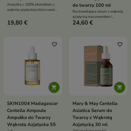
Ampułka z 100% ekstraktem z
do twarzy 100 ml
wąkroty azjatyckiej która nawilża
Rozświetlające serum z wąkrotą
koi regeneruje i wzmacnia skórę
azjatycką niacynamidem i
wrażliwą trądzikową i normalną
19,80 €
24,60 €
kwasem traneksamowym które
bez obciążania
koi regeneruje rozjaśnia
przebarwienia i wzmacnia
mikrobiom skóry
favorite_border
favorite_border


SKIN1004 Madagascar
Mary & May Centella
Centella Ampoule
Asiatica Serum do
Ampułka do Twarzy
Twarzy z Wąkrotą
Wąkrota Azjatycka 55
Azjatycką 30 ml
Serum skutecznie koi