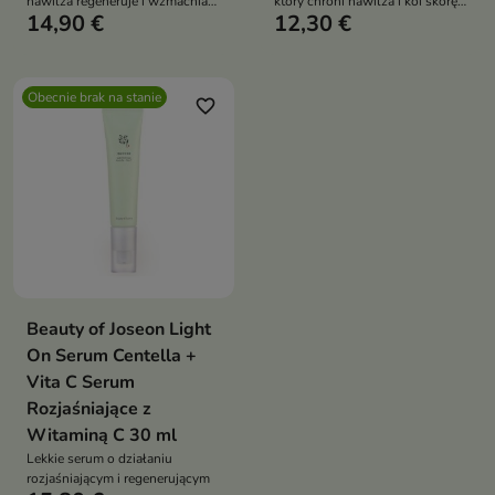
nawilża regeneruje i wzmacnia
który chroni nawilża i koi skórę
14,90 €
12,30 €
skórę łagodzi podrażnienia
bez bielenia idealny do
działa przeciwzapalnie i
codziennej pielęgnacji skóry
przeciwdziała starzeniu
tłustej mieszanej i wrażliwej
Obecnie brak na stanie
favorite_border
Beauty of Joseon Light
On Serum Centella +
Vita C Serum
Rozjaśniające z
Witaminą C 30 ml
Lekkie serum o działaniu
rozjaśniającym i regenerującym