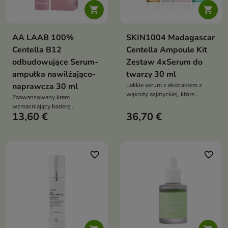


AA LAAB 100%
SKIN1004 Madagascar
Centella B12
Centella Ampoule Kit
odbudowujące Serum-
Zestaw 4xSerum do
ampułka nawilżająco-
twarzy 30 ml
naprawcza 30 ml
Lekkie serum z ekstraktem z
wąkroty azjatyckiej, które
Zaawansowany krem
pomaga łagodzić podrażnienia,
wzmacniający barierę
wspiera regenerację skóry i
13,60 €
36,70 €
hydrolipidową skóry, stworzony
zapewnia codzienne nawilżenie
z myślą o cerze wrażliwej,
odwodnionej i skłonnej do
podrażnień. Intensywnie koi,
regeneruje i wspiera odbudowę
favorite_border
favorite_border
naturalnej ochrony skóry