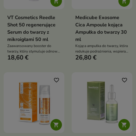


VT Cosmetics Reedle
Medicube Exosome
Shot 50 regenerujące
Cica Ampoule kojąca
Serum do twarzy z
Ampułka do twarzy 30
mikroigłami 50 ml
ml
Zaawansowany booster do
Kojąca ampułka do twarzy, która
twarzy, który stymuluje odnowę
redukuje podrażnienia, wspiera
18,60 €
26,80 €
skóry, poprawia jej strukturę i
regenerację skóry i przywraca jej
zwiększa skuteczność działania
komfort oraz równowagę
składników aktywnych
favorite_border
favorite_border

