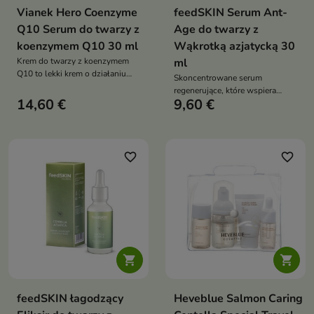
Vianek Hero Coenzyme
feedSKIN Serum Ant-
Q10 Serum do twarzy z
Age do twarzy z
koenzymem Q10 30 ml
Wąkrotką azjatycką 30
Krem do twarzy z koenzymem
ml
Q10 to lekki krem o działaniu
Skoncentrowane serum
przeciwstarzeniowym, który
regenerujące, które wspiera
pomaga wygładzać zmarszczki,
14,60 €
9,60 €
odbudowę skóry, wygładza
poprawia elastyczność skóry
drobne zmarszczki oraz
oraz intensywnie ją nawilża.
wzmacnia barierę ochronną
Dzięki zawartości koenzymu
Q10, panthenolu i witaminy E
favorite_border
favorite_border
wspiera regenerację skóry oraz
chroni ją przed działaniem
wolnych rodników,
pozostawiając cerę gładką,
jędrną i promienną


feedSKIN łagodzący
Heveblue Salmon Caring