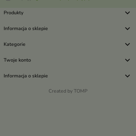
keyboard_arrow_down
Produkty
keyboard_arrow_down
Informacja o sklepie
keyboard_arrow_down
Kategorie
keyboard_arrow_down
Twoje konto
keyboard_arrow_down
Informacja o sklepie
Created by TOMP