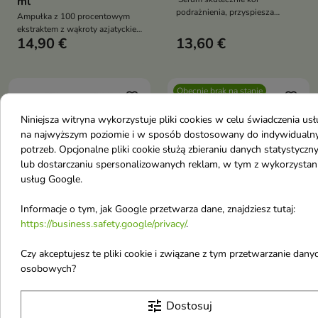
ml
podrażnienia, przyspiesza
Ampułka z 100 procentowym
gojenie oraz wspiera regenerację
ekstraktem z wąkroty azjatyckiej
skóry
14,90 €
13,60 €
która koi nawilża i regeneruje
skórę wrażliwą trądzikową i
normalną bez dodatków
Obecnie brak na stanie
favorite_border
favorite_border
Niniejsza witryna wykorzystuje pliki cookies w celu świadczenia us
na najwyższym poziomie i w sposób dostosowany do indywidualn
potrzeb. Opcjonalne pliki cookie służą zbieraniu danych statystyczn
lub dostarczaniu spersonalizowanych reklam, w tym z wykorzysta
usług Google.

Informacje o tym, jak Google przetwarza dane, znajdziesz tutaj:
https://business.safety.google/privacy/
.
SKIN1004 Madagascar
SKIN1004 Madagascar
Czy akceptujesz te pliki cookie i związane z tym przetwarzanie dany
Centella Ampoule
Centella Hyalu-Cica
osobowych?
Ampułka do Twarzy
Blue Serum
Wąkrota Azjatycka 30
hyaluronowe Serum do
tune
Dostosuj
ml
twarzy z Wąkrotką 30