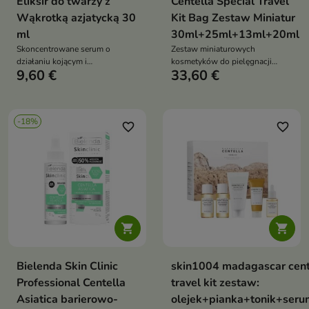
Eliksir do twarzy z
Centella Special Travel
Wąkrotką azjatycką 30
Kit Bag Zestaw Miniatur
ml
30ml+25ml+13ml+20ml
Skoncentrowane serum o
Zestaw miniaturowych
działaniu kojącym i
kosmetyków do pielęgnacji
9,60 €
33,60 €
antyoksydacyjnym, które
twarzy, który zapewnia
nawilża, wspiera regenerację
nawilżenie, regenerację i
skóry oraz chroni ją przed
ukojenie skóry – idealny w
stresem oksydacyjnym
podróży lub do przetestowania
-18%
linii pielęgnacyjnej
favorite_border
favorite_border


Bielenda Skin Clinic
skin1004 madagascar cent
Professional Centella
travel kit zestaw:
Asiatica barierowo-
olejek+pianka+tonik+ser