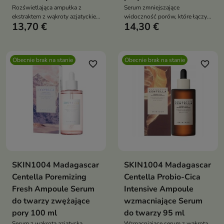
Rozświetlająca ampułka z
Serum zmniejszające
ekstraktem z wąkroty azjatyckiej,
widoczność porów, które łączy
13,70 €
14,30 €
która koi, regeneruje i wspiera
wysokie stężenie wąkroty
wyrównanie kolorytu skóry.
azjatyckiej z kwasem
Formuła z niacynamidem i
hialuronowym i kompleksem
kwasem traneksamowym
peptydów. Nawilża, wygładza i
Obecnie brak na stanie
Obecnie brak na stanie
pomaga redukować
poprawia elastyczność skóry
favorite_border
favorite_border
przebarwienia oraz przywraca
cerze świeży blask
SKIN1004 Madagascar
SKIN1004 Madagascar
Centella Poremizing
Centella Probio-Cica
Fresh Ampoule Serum
Intensive Ampoule
do twarzy zwężające
wzmacniające Serum
pory 100 ml
do twarzy 95 ml
Serum z wąkrotą azjatycką
Wzmacniające serum z wąkrotą