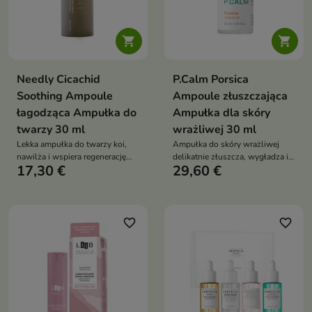


Needly Cicachid
P.Calm Porsica
Soothing Ampoule
Ampoule złuszczająca
łagodząca Ampułka do
Ampułka dla skóry
twarzy 30 ml
wrażliwej 30 ml
Lekka ampułka do twarzy koi,
Ampułka do skóry wrażliwej
nawilża i wspiera regenerację
delikatnie złuszcza, wygładza i
17,30 €
29,60 €
skóry wrażliwej, suchej oraz
wspiera oczyszczanie porów.
podrażnionej. Formuła z wodą z
Formuła z 76,38% ekstraktu z
cyprysiku, pantenolem, betainą,
wąkroty azjatyckiej,
wąkrotą azjatycką, trehalozą i
niacynamidem, retinolem,
kwasem hialuronowym pomaga
papainą, bromelainą i kwasem
favorite_border
favorite_border
przywrócić cerze komfort bez
hialuronowym pomaga
lepkiej warstwy
redukować zaskórniki oraz
poprawić teksturę skóry