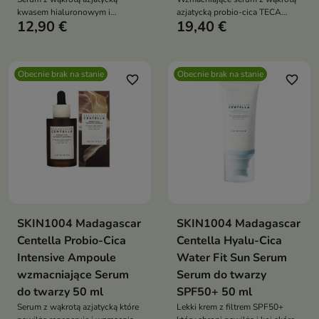
kwasem hialuronowym i
azjatycką probio-cica TECA
12,90 €
19,40 €
peptydami które nawilża
ceramidami i niacynamidem
regeneruje ujędrnia i zmniejsza
które nawilża regeneruje
widoczność porów skóry
rozjaśnia i chroni nawet
mieszanej i dojrzałej
wrażliwą skórę
Obecnie brak na stanie
Obecnie brak na stanie
favorite_border
favorite_border
SKIN1004 Madagascar
SKIN1004 Madagascar
Centella Probio-Cica
Centella Hyalu-Cica
Intensive Ampoule
Water Fit Sun Serum
wzmacniające Serum
Serum do twarzy
do twarzy 50 ml
SPF50+ 50 ml
Serum z wąkrotą azjatycką które
Lekki krem z filtrem SPF50+