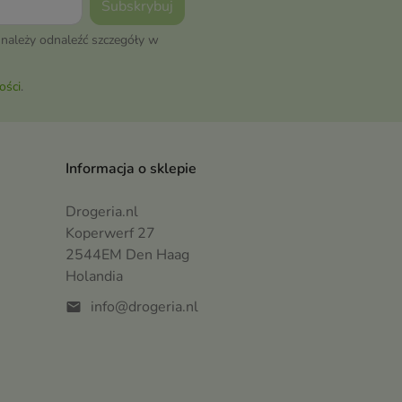
należy odnaleźć szczegóły w
ości
.
Informacja o sklepie
Drogeria.nl
Koperwerf 27
2544EM Den Haag
Holandia
info@drogeria.nl
mail