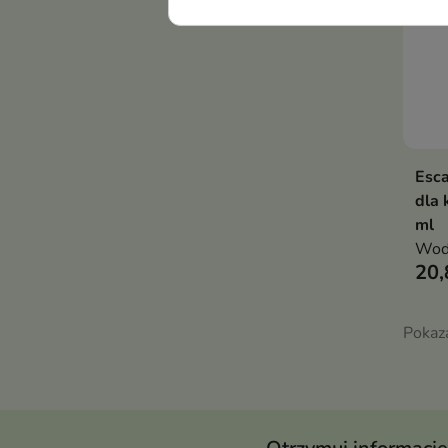
Esc
dla 
ml
Woda
20,
Pokaza