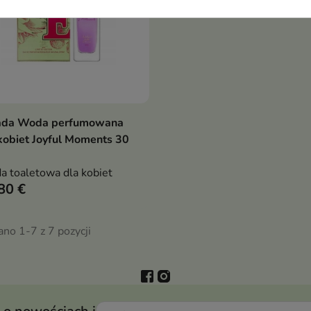
ada Woda perfumowana
Pokaż szczegóły
kobiet Joyful Moments 30
 toaletowa dla kobiet
80 €
no 1-7 z 7 pozycji