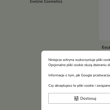
Eveline Cosmetics
Esc
toal
Woda
Niniejsza witryna wykorzystuje pliki c
limi
Opcjonalne pliki cookie służą zbierani
37,
kwia
Informacje o tym, jak Google przetwarza 
sorb
ener
Czy akceptujesz te pliki cookie i związ
Obec
na l
tune
Dostosuj