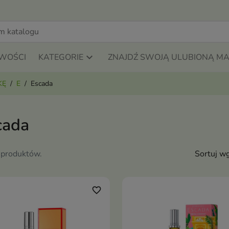
WOŚCI
KATEGORIE
ZNAJDŹ SWOJĄ ULUBIONĄ M
KĘ
E
Escada
cada
 produktów.
Sortuj wg
favorite_border