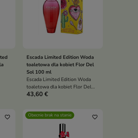
ted
Escada Limited Edition Woda
ka
Dodaj do koszyka

la
toaletowa dla kobiet Flor Del
Sol 100 ml
Escada Limited Edition Woda
toaletowa dla kobiet Flor Del
43,60 €
Sol 100 ml
Obecnie brak na stanie
favorite_border
favorite_border