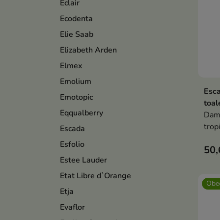
Éclair
Ecodenta
Elie Saab
Elizabeth Arden
Elmex
Emolium
Esc
Emotopic
toal
Eqqualberry
Dam
trop
Escada
owo
Esfolio
50,
smoc
Estee Lauder
kwia
sand
Etat Libre d`Orange
Obec
Etja
Evaflor