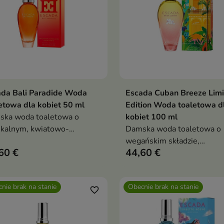
ada Bali Paradide Woda
Escada Cuban Breeze Limi
Dodaj do koszyka
Dodaj do koszy


etowa dla kobiet 50 ml
Edition Woda toaletowa d
ska woda toaletowa o
kobiet 100 ml
ikalnym, kwiatowo-
Damska woda toaletowa o
cowym aromacie ze
wegańskim składzie,
60 €
44,60 €
zym owocem, kiwi,
inspirowana kubańskim
tem strelicji i drzewem
klimatem, z nutami mojito,
ałowym, idealna na lato
mięty i białych kwiatów
nie brak na stanie
Obecnie brak na stanie
mariposy
favorite_border