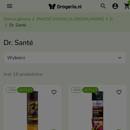
menu
search
account_circle
shopping_ca
Strona główna
ZNAJDŹ SWOJĄ ULUBIONĄ MARKĘ
D
Dr. Santé
Dr. Santé
Wybierz
expand_more
Jest 16 produktów.
-25%
OUTLET
-50%
OUTLET
favorite_border
favorite_border