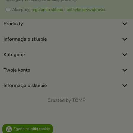
Akceptuję
regulamin sklepu
i
politykę prywatności
.
keyboard_arrow_down
Produkty
keyboard_arrow_down
Informacja o sklepie
keyboard_arrow_down
Kategorie
keyboard_arrow_down
Twoje konto
keyboard_arrow_down
Informacja o sklepie
Created by TOMP
group_work
Zgoda na pliki cookie