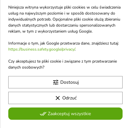
Niniejsza witryna wykorzystuje pliki cookies w celu świadczenia
usług na najwyższym poziomie i w sposób dostosowany do
indywidualnych potrzeb. Opcjonalne pliki cookie służą zbieraniu
danych statystycznych lub dostarczaniu spersonalizowanych
reklam, w tym z wykorzystaniem usług Google.


Informacje o tym, jak Google przetwarza dane, znajdziesz tutaj:
https://business.safety.google/privacy/
.
Dr. Santé Argan Hair
Dr. Santé Keratin Hair
Maska do włosów
Serum do włosów z
Czy akceptujesz te pliki cookie i związane z tym przetwarzanie
kremowa, regenerująca
keratyną do włosów
danych osobowych?
z olejem arganowym i
matowych i łamliwych
keratyną 300 ml
50 ml
tune
Dostosuj
2,40 €
6,80 €
3,19 €
clear
Odrzuć
-25%
OUTLET
Obecnie brak na stanie
favorite_border
favorite_border
done_all
Zaakceptuj wszystkie