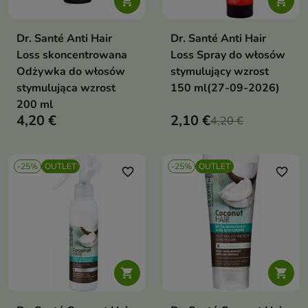


Dr. Santé Anti Hair
Dr. Santé Anti Hair
Loss skoncentrowana
Loss Spray do włosów
Odżywka do włosów
stymulujący wzrost
stymulująca wzrost
150 ml(27-09-2026)
200 ml
4,20 €
2,10 €
4,20 €
-25%
OUTLET
-25%
OUTLET
favorite_border
favorite_border

