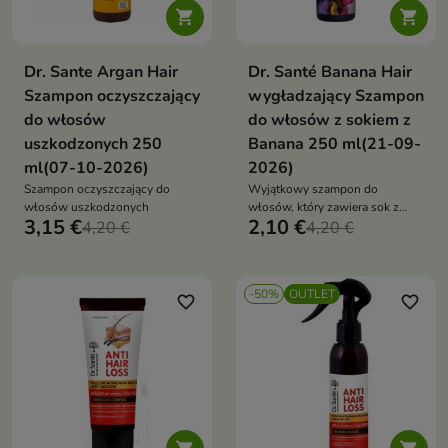


Dr. Sante Argan Hair
Dr. Santé Banana Hair
Szampon oczyszczający
wygładzający Szampon
do włosów
do włosów z sokiem z
uszkodzonych 250
Banana 250 ml(21-09-
ml(07-10-2026)
2026)
Szampon oczyszczający do
Wyjątkowy szampon do
włosów uszkodzonych
włosów, który zawiera sok z
3,15 €
2,10 €
4,20 €
banana
4,20 €
-50%
OUTLET
favorite_border
favorite_border