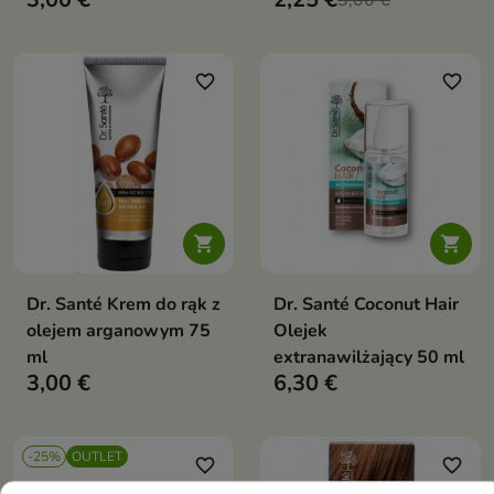
3,00 €
favorite_border
favorite_border


Dr. Santé Krem do rąk z
Dr. Santé Coconut Hair
olejem arganowym 75
Olejek
ml
extranawilżający 50 ml
3,00 €
6,30 €
-25%
OUTLET
favorite_border
favorite_border