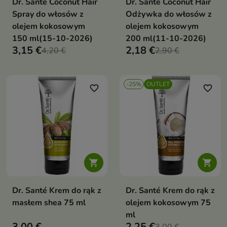
Dr. Santé Coconut Hair
Dr. Santé Coconut Hair
Spray do włosów z
Odżywka do włosów z
olejem kokosowym
olejem kokosowym
150 ml(15-10-2026)
200 ml(11-10-2026)
3,15 €
2,18 €
4,20 €
2,90 €
-25%
OUTLET
favorite_border
favorite_border


Dr. Santé Krem do rąk z
Dr. Santé Krem do rąk z
masłem shea 75 ml
olejem kokosowym 75
ml
3,00 €
2,25 €