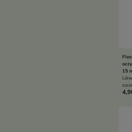
Flos
oczy
15 
Likw
szcz
4,9
stos