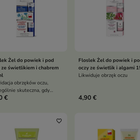
lek Żel do powiek i pod
Floslek Żel do powiek i p
Dodaj do koszyka
Dodaj do koszy


 ze świetlikiem i chabrem
oczy ze świetlik i algami 
ml
Likwiduje obrzęk oczu
idacja obrzęków oczu,
ególnie skuteczna, gdy
0 €
4,90 €
owany jest na noc
favorite_border