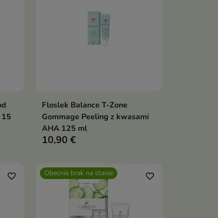
od
Floslek Balance T-Zone
ka
Dodaj do koszyka

 15
Gommage Peeling z kwasami
AHA 125 ml
10,90 €
Obecnie brak na stanie
favorite_border
favorite_border