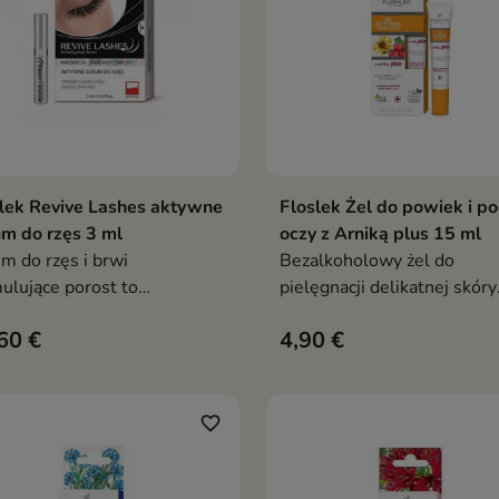
lek Revive Lashes aktywne
Floslek Żel do powiek i p
Dodaj do koszyka
Dodaj do koszy


m do rzęs 3 ml
oczy z Arniką plus 15 ml
m do rzęs i brwi
Bezalkoholowy żel do
ulujące porost to
pielęgnacji delikatnej skóry
ansowany kosmetyk, który
okolic oczu
60 €
4,90 €
uża, zagęszcza i wzmacnia
y oraz brwi. Dzięki
wacyjnej formule wspiera
regenerację i przywraca
favorite_border
ralny, zdrowy wygląd