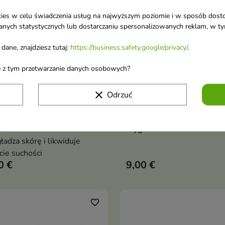
ookies w celu świadczenia usług na najwyższym poziomie i w sposób dos
u danych statystycznych lub dostarczaniu spersonalizowanych reklam, w 
dane, znajdziesz tutaj:
https://business.safety.google/privacy/
.
ane z tym przetwarzanie danych osobowych?
clear
Odrzuć
lek Żel do powiek i pod
Floslek ARNICA Krem po
Dodaj do koszyka
Dodaj do koszy


 ze świetlikiem i aloesem
oczy Arnikowy redukuje cie
ml
wygładza zmarszczki 30 
adza skórę i likwiduje
cie suchości
0 €
9,00 €
favorite_border