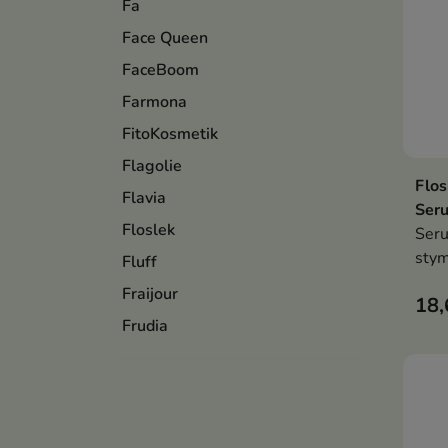
Fa
Face Queen
FaceBoom
Farmona
FitoKosmetik
Flagolie
Flos
Flavia
Seru
Floslek
Seru
stym
Fluff
zaaw
Fraijour
18,
wydł
Frudia
rzęs
inno
ich 
natu