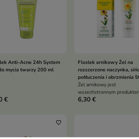
lek Anti-Acne 24h System
Floslek arnikowy Żel na
Dodaj do koszyka
Dodaj do koszy


do mycia twarzy 200 ml
rozszerzone naczynka, sińc
potłuczenia i obrzmienia 5
Żel arnikowy jest
wszechstronnym produkte
0 €
6,30 €
pielęgnacji skóry, który mo
używany do codziennej
pielęgnacji
favorite_border