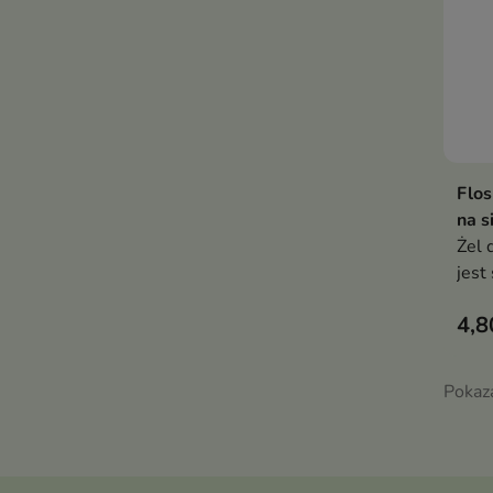
Flos
na s
Żel 
jest
deli
4,8
skór
Pokaz