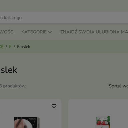
WOŚCI
KATEGORIE
ZNAJDŹ SWOJĄ ULUBIONĄ M
KĘ
F
Floslek
oslek
18 produktów.
Sortuj wg
favorite_border