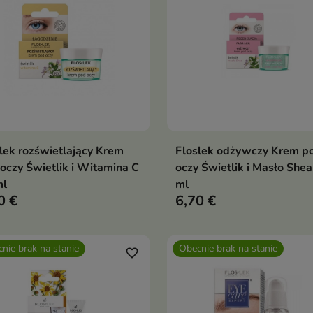
lek rozświetlający Krem
Floslek odżywczy Krem p
Dodaj do koszyka
Dodaj do koszy


oczy Świetlik i Witamina C
oczy Świetlik i Masło Shea
ml
ml
0 €
6,70 €
nie brak na stanie
Obecnie brak na stanie
favorite_border