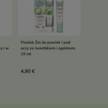
Floslek Żel do powiek i pod
Pokaż szczegóły
y i w
oczy ze świetlikiem i ogórkiem
15 ml
4,90 €
ry do
zek