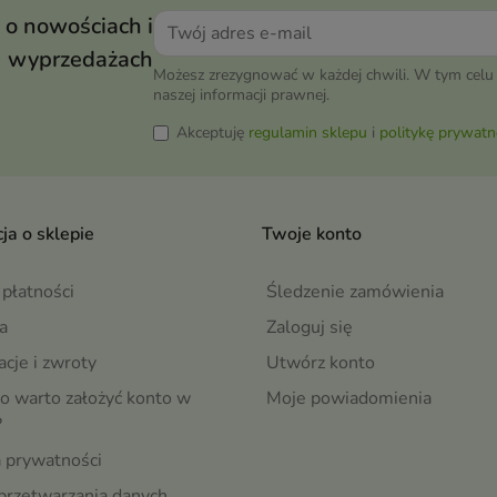
 o nowościach i
wyprzedażach
Możesz zrezygnować w każdej chwili. W tym celu 
naszej informacji prawnej.
Akceptuję
regulamin sklepu
i
politykę prywatn
ja o sklepie
Twoje konto
płatności
Śledzenie zamówienia
a
Zaloguj się
cje i zwroty
Utwórz konto
o warto założyć konto w
Moje powiadomienia
?
a prywatności
przetwarzania danych