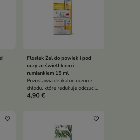
od
Floslek Żel do powiek i pod
ka
Dodaj do koszyka

oczy ze świetlikiem i
rumiankiem 15 ml
Pozostawia delikatne uczucie
chłodu, które redukuje odczucie
4,90 €
przemęczenia oraz zmniejsza
objawy, takie jak worki pod
oczami i uczucie ciężkich powiek
favorite_border
favorite_border