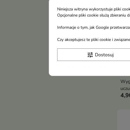
Niniejsza witryna wykorzystuje pliki c
Opcjonalne pliki cookie służą zbierani
Informacje o tym, jak Google przetwarza 
Czy akceptujesz te pliki cookie i związ
tune
Dostosuj
Flos
oczy
15 
Wygł
uczu
4,9