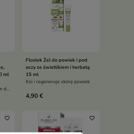
Floslek Żel do powiek i pod
ka
Dodaj do koszyka

e,
oczy ze świetlikiem i herbatą
0 ml
15 ml
Koi i regeneruje skórę powiek
m do
4,90 €
że być
favorite_border
favorite_border