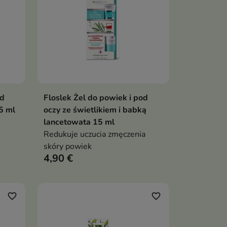
od
Floslek Żel do powiek i pod
ka
Dodaj do koszyka

15 ml
oczy ze świetlikiem i babką
lancetowata 15 ml
Redukuje uczucia zmęczenia
skóry powiek
4,90 €
favorite_border
favorite_border