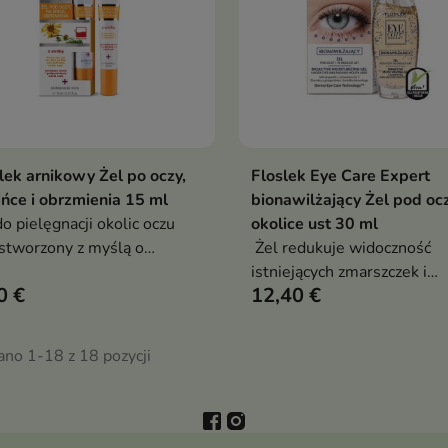
lek arnikowy Żel po oczy,
Floslek Eye Care Expert
Pokaż szczegóły
Pokaż szczegóły
ińce i obrzmienia 15 ml
bionawilżający Żel pod ocz
do pielęgnacji okolic oczu
okolice ust 30 ml
 stworzony z myślą o
Żel redukuje widoczność
katnej i płytko unaczynionej
istniejących zmarszczek i
0 €
12,40 €
ze wokół oczu
minimalizuje skłonność skó
tworzenia nowych zmarszc
ano 1-18 z 18 pozycji