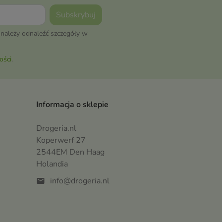
należy odnaleźć szczegóły w
ości
.
Informacja o sklepie
Drogeria.nl
Koperwerf 27
2544EM Den Haag
Holandia
info@drogeria.nl
mail