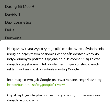
Daeng Gi Meo Ri
Davidoff
Dax Cosmetics
Delia
Dermena
Dermika
Niniejsza witryna wykorzystuje pliki cookies w celu świadczenia
Diesel
usług na najwyższym poziomie i w sposób dostosowany do
indywidualnych potrzeb. Opcjonalne pliki cookie służą zbieraniu
Dior
danych statystycznych lub dostarczaniu spersonalizowanych
DKNY
reklam, w tym z wykorzystaniem usług Google.
Dolce & Gabbana
Informacje o tym, jak Google przetwarza dane, znajdziesz tutaj:
https://business.safety.google/privacy/
.
Donegal
Dr. Althea
Czy akceptujesz te pliki cookie i związane z tym przetwarzanie
danych osobowych?
Dr. Hauschka
Dr. Santé