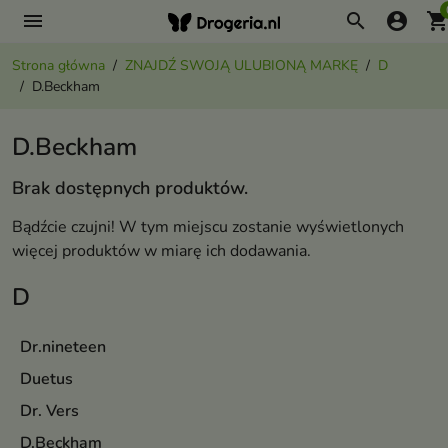
menu
search
account_circle
shopping_ca
Strona główna
ZNAJDŹ SWOJĄ ULUBIONĄ MARKĘ
D
D.Beckham
D.Beckham
Brak dostępnych produktów.
Bądźcie czujni! W tym miejscu zostanie wyświetlonych
więcej produktów w miarę ich dodawania.
D
Dr.nineteen
Duetus
Dr. Vers
D.Beckham