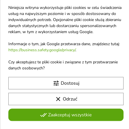
Niniejsza witryna wykorzystuje pliki cookies w celu świadczenia
Obecnie brak na stanie
favorite_border
favorite_border
usług na najwyższym poziomie i w sposób dostosowany do
indywidualnych potrzeb. Opcjonalne pliki cookie służą zbieraniu
danych statystycznych lub dostarczaniu spersonalizowanych
reklam, w tym z wykorzystaniem usług Google.
Informacje o tym, jak Google przetwarza dane, znajdziesz tutaj:
https://business.safety.google/privacy/
.

Czy akceptujesz te pliki cookie i związane z tym przetwarzanie
danych osobowych?
Gruszka do nosa katar
ECHOLUX Opaska do
STOP mała /2/ 1 sztuka
włosów
tune
Narzędzie do delikatnego i
Opaska do włosów to
Dostosuj
skutecznego oczyszczania
praktyczny i stylowy dodatek,
4,50 €
3,80 €
noska dziecka
idealny podczas codziennych
zabiegów pielęgnacyjnych
clear
Odrzuć
Obecnie brak na stanie
Obecnie brak na stanie
done_all
favorite_border
favorite_border
Zaakceptuj wszystkie