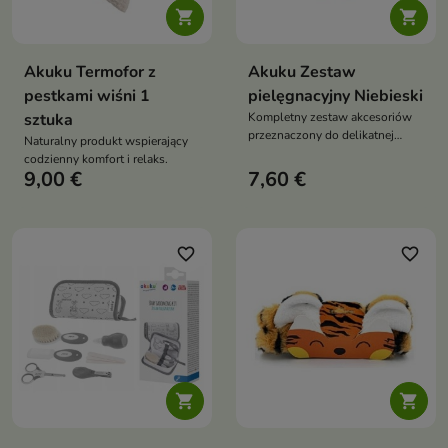


Akuku Termofor z
Akuku Zestaw
pestkami wiśni 1
pielęgnacyjny Niebieski
sztuka
Kompletny zestaw akcesoriów
przeznaczony do delikatnej
Naturalny produkt wspierający
pielęgnacji dziecka już od
codzienny komfort i relaks.
pierwszych dni życia.
9,00 €
7,60 €
favorite_border
favorite_border

