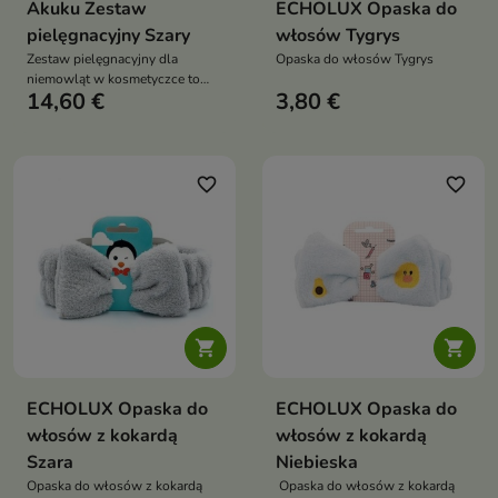
Akuku Zestaw
ECHOLUX Opaska do
pielęgnacyjny Szary
włosów Tygrys
Zestaw pielęgnacyjny dla
Opaska do włosów Tygrys
niemowląt w kosmetyczce to
14,60 €
3,80 €
praktyczny komplet akcesoriów,
który ułatwia codzienną
pielęgnację dziecka. Zapewnia
bezpieczeństwo, wygodę i
kompleksową troskę o
favorite_border
favorite_border
paznokcie, włosy oraz drogi
oddechowe maluszka


ECHOLUX Opaska do
ECHOLUX Opaska do
włosów z kokardą
włosów z kokardą
Szara
Niebieska
Opaska do włosów z kokardą
Opaska do włosów z kokardą