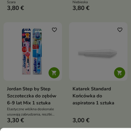
Szara
Niebieska
3,80 €
3,80 €
favorite_border
favorite_border


Jordan Step by Step
Katarek Standard
Szczoteczka do zębów
Końcówka do
6-9 lat Mix 1 sztuka
aspiratora 1 sztuka
Elastyczne włókna doskonale
usuwają zabrudzenia, resztki
3,30 €
3,00 €
jedzenia i osad