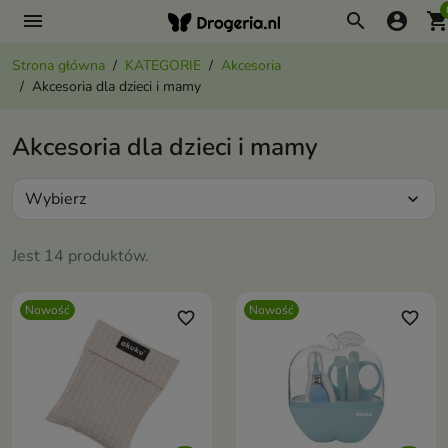
menu
search
account_circle
shopping_ca
Strona główna
KATEGORIE
Akcesoria
Akcesoria dla dzieci i mamy
Akcesoria dla dzieci i mamy
Wybierz
expand_more
Jest 14 produktów.
Nowość
Nowość
favorite_border
favorite_border