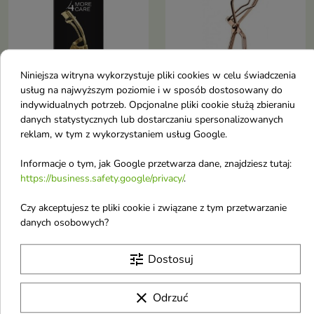
Niniejsza witryna wykorzystuje pliki cookies w celu świadczenia


usług na najwyższym poziomie i w sposób dostosowany do
indywidualnych potrzeb. Opcjonalne pliki cookie służą zbieraniu
danych statystycznych lub dostarczaniu spersonalizowanych
More 4 Care Zalotka do
KillyS Zalotka do rzęs
reklam, w tym z wykorzystaniem usług Google.
rzęs 1 sztuka
Rose Gold 1 sztuka
Dzięki profesjonalnej jakości i
Informacje o tym, jak Google przetwarza dane, znajdziesz tutaj:
precyzji działania, ta zalotka jest
7,20 €
4,30 €
https://business.safety.google/privacy/
.
idealnym dodatkiem do
codziennej rutyny makijażowej
Czy akceptujesz te pliki cookie i związane z tym przetwarzanie
danych osobowych?
Obecnie brak na stanie
favorite_border
favorite_border
tune
Dostosuj
clear
Odrzuć