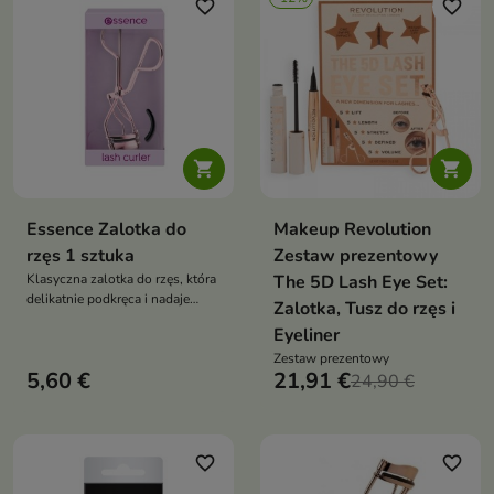
favorite_border
favorite_border


Essence Zalotka do
Makeup Revolution
rzęs 1 sztuka
Zestaw prezentowy
Klasyczna zalotka do rzęs, która
The 5D Lash Eye Set:
delikatnie podkręca i nadaje
Zalotka, Tusz do rzęs i
rzęsom piękną krągłość. Łatwa
Eyeliner
w użyciu, skuteczna i estetyczna
— stanowi niezbędny element
Zestaw prezentowy
5,60 €
21,91 €
codziennego makijażu oczu
24,90 €
favorite_border
favorite_border