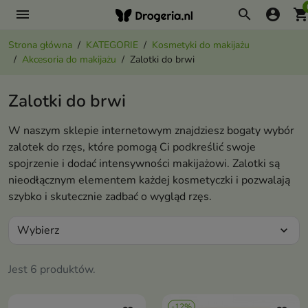
menu
search
account_circle
shopping_ca
Strona główna
KATEGORIE
Kosmetyki do makijażu
Akcesoria do makijażu
Zalotki do brwi
Zalotki do brwi
W naszym sklepie internetowym znajdziesz bogaty wybór
zalotek do rzęs, które pomogą Ci podkreślić swoje
spojrzenie i dodać intensywności makijażowi. Zalotki są
nieodłącznym elementem każdej kosmetyczki i pozwalają
szybko i skutecznie zadbać o wygląd rzęs.
Wybierz
expand_more
Jest 6 produktów.
-12%