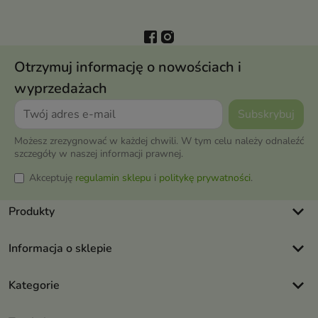
Otrzymuj informację o nowościach i
wyprzedażach
Możesz zrezygnować w każdej chwili. W tym celu należy odnaleźć
szczegóły w naszej informacji prawnej.
Akceptuję
regulamin sklepu
i
politykę prywatności
.
keyboard_arrow_down
Produkty
keyboard_arrow_down
Informacja o sklepie
keyboard_arrow_down
Kategorie