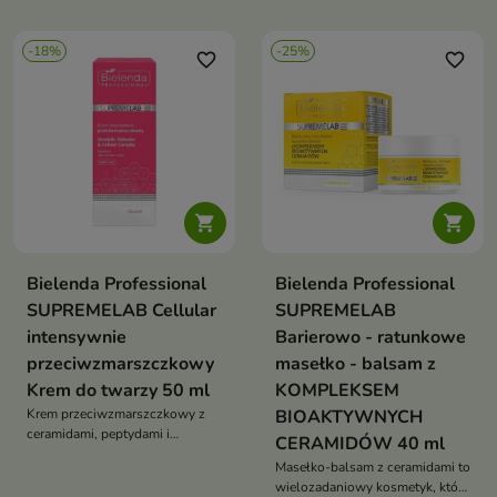
przebarwienia i przywraca
redukuje plamy pigmentacyjne i
elastyczność skóry
chroni przed UV
-18%
-25%
favorite_border
favorite_border


Bielenda Professional
Bielenda Professional
SUPREMELAB Cellular
SUPREMELAB
intensywnie
Barierowo - ratunkowe
przeciwzmarszczkowy
masełko - balsam z
Krem do twarzy 50 ml
KOMPLEKSEM
Krem przeciwzmarszczkowy z
BIOAKTYWNYCH
ceramidami, peptydami i
CERAMIDÓW 40 ml
resweratrolem spowalnia
Masełko-balsam z ceramidami to
starzenie komórkowe, redukuje
wielozadaniowy kosmetyk, który
zmarszczki, poprawia jędrność i