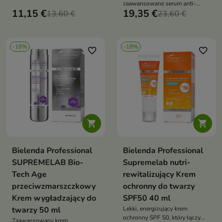
dermokosmetyk, który wygładza
zaawansowane serum anti-
zmarszczki, rozświetla
11,15 €
19,35 €
13,60 €
aging, które redukuje
23,60 €
spojrzenie i poprawia
zmarszczki, poprawia jędrność i
elastyczność skóry
przywraca skórze młodszy
wygląd
-18%
-18%
favorite_border
favorite_border


Bielenda Professional
Bielenda Professional
SUPREMELAB Bio-
Supremelab nutri-
Tech Age
rewitalizujący Krem
przeciwzmarszczkowy
ochronny do twarzy
Krem wygładzający do
SPF50 40 ml
twarzy 50 ml
Lekki, energizujący krem
ochronny SPF 50, który łączy
Zaawansowany krem