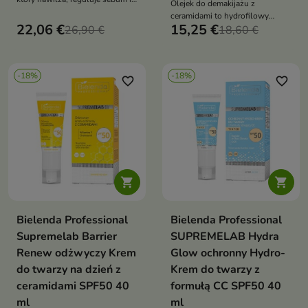
Olejek do demakijażu z
wygładza skórę, zapewniając
ceramidami to hydrofilowy
efekt „pore blurring”
22,06 €
15,25 €
26,90 €
olejek, który skutecznie usuwa
18,60 €
makijaż i SPF, jednocześnie
chroniąc i wzmacniając barierę
skóry
-18%
-18%
favorite_border
favorite_border


Bielenda Professional
Bielenda Professional
Supremelab Barrier
SUPREMELAB Hydra
Renew odżwyczy Krem
Glow ochronny Hydro-
do twarzy na dzień z
Krem do twarzy z
ceramidami SPF50 40
formułą CC SPF50 40
ml
ml