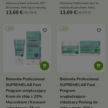
Odżywczy krem ochronny SPF
Ochronny Hydro-krem 3w1 to
50 to krem, który łączy wysoką
wielofunkcyjny krem, który
13,69 €
13,69 €
ochronę przeciwsłoneczną z
16,70 €
nawilża, chroni skórę przed
16,70 €
intensywną regeneracją i
słońcem i nadaje jej efekt glow
odbudową bariery skóry
oraz wypełnienia
-18%
-18%
favorite_border
favorite_border


Bielenda Professional
Bielenda Professional
SUPREMELAB Foot
SUPREMELAB Foot
Program zmiękczający
Program
Krem do stóp z 20%
wygładzająco-
Mocznikiem i Kwasem
chłodzący Peeling do