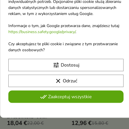
indywidualnych potrzeb. Opcjonalne pliki cookie służą zbieraniu
danych statystycznych lub dostarczaniu spersonalizowanych
-18%
-18%
favorite_border
favorite_border
reklam, w tym z wykorzystaniem usług Google.
Informacje o tym, jak Google przetwarza dane, znajdziesz tutaj:
https://business.safety.google/privacy/
.
Czy akceptujesz te pliki cookie i związane z tym przetwarzanie
danych osobowych?


tune
Dostosuj
Bielenda Professional
Bielenda Professional
SUPREMELAB Skin
SUPREMELAB Cellular
clear
Odrzuć
Tone Krem do twarzy
intensywnie
przeciw
przeciwzmarszczkowe
done_all
Zaakceptuj wszystkie
przebarwieniom
Serum do twarzy 30 ml
SPF50+ 50 ml
Serum przeciwzmarszczkowe z
peptydami, ceramidami i
Krem przeciw przebarwieniom
resweratrolem spowalnia
SPF50 UVA/UVB – z 5%
starzenie komórkowe, wygładza
18,04 €
12,96 €
niacynamidem i ksantohumolem.
22,00 €
15,80 €
zmarszczki, rozjaśnia
Rozjaśnia i ujednolica koloryt,