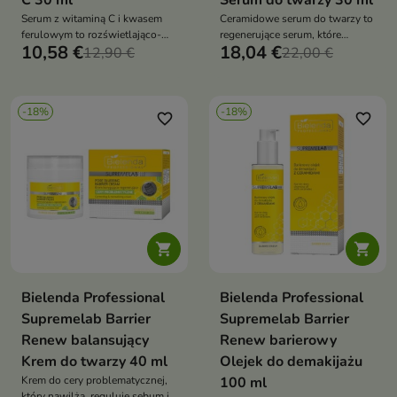
C 30 ml
Serum do twarzy 30 ml
Serum z witaminą C i kwasem
Ceramidowe serum do twarzy to
ferulowym to rozświetlająco-
regenerujące serum, które
10,58 €
18,04 €
rozjaśniająca kuracja, która
12,90 €
odbudowuje barierę
22,00 €
wyrównuje koloryt, redukuje
hydrolipidową, intensywnie
przebarwienia i przywraca
nawilża i wzmacnia skórę
skórze świeży, promienny
-18%
-18%
wygląd
favorite_border
favorite_border


Bielenda Professional
Bielenda Professional
Supremelab Barrier
Supremelab Barrier
Renew balansujący
Renew barierowy
Krem do twarzy 40 ml
Olejek do demakijażu
Krem do cery problematycznej,
100 ml
który nawilża, reguluje sebum i