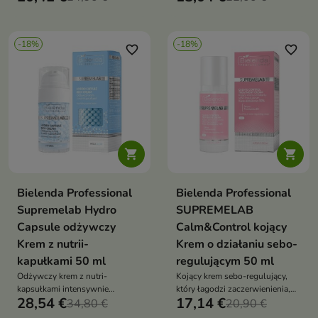
stresem oksydacyjnym,
koloryt, wzmacnia barierę skóry i
jednocześnie chroniąc ją przed
chroni ją przed stresem
starzeniem i przywracając jej
oksydacyjnym — idealne dla
-18%
-18%
energię oraz zdrowy blask
cery zmęczonej, poszarzałej i
favorite_border
favorite_border
wymagającej energii


Bielenda Professional
Bielenda Professional
Supremelab Hydro
SUPREMELAB
Capsule odżywczy
Calm&Control kojący
Krem z nutrii-
Krem o działaniu sebo-
kapułkami 50 ml
regulującym 50 ml
Odżywczy krem z nutri-
Kojący krem sebo-regulujący,
kapsułkami intensywnie
który łagodzi zaczerwienienia,
28,54 €
17,14 €
nawilża, regeneruje i koi skórę
34,80 €
reguluje sebum, redukuje
20,90 €
odwodnioną dzięki
niedoskonałości i wzmacnia