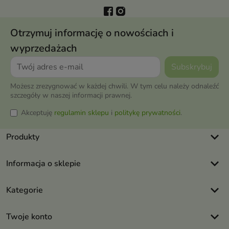
Otrzymuj informację o nowościach i
wyprzedażach
Możesz zrezygnować w każdej chwili. W tym celu należy odnaleźć
szczegóły w naszej informacji prawnej.
Akceptuję
regulamin sklepu
i
politykę prywatności
.
keyboard_arrow_down
Produkty
keyboard_arrow_down
Informacja o sklepie
keyboard_arrow_down
Kategorie
keyboard_arrow_down
Twoje konto