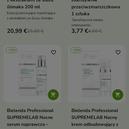
z ekstraktem ze śluzu
intensywnie
ślimaka 200 ml
przeciwzmarszczkowa
Esencja tonizująco-nawilżająca
1 sztuka
z ekstraktem ze śluzu ślimaka
Senolityczna maska
intensywnie
20,99 €
3,77 €
25,60 €
przeciwzmarszczkowa
4,60 €
-18%
-18%
favorite_border
favorite_border


Bielenda Professional
Bielenda Professional
SUPREMELAB Nocne
SUPREMELAB Nocny
serum naprawczo –
krem odbudowujący z