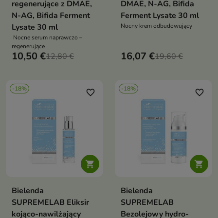
regenerujące z DMAE,
DMAE, N-AG, Bifida
N-AG, Bifida Ferment
Ferment Lysate 30 ml
Lysate 30 ml
Nocny krem odbudowujący
Nocne serum naprawczo –
regenerujące
10,50 €
16,07 €
12,80 €
19,60 €
-18%
-18%
favorite_border
favorite_border


Bielenda
Bielenda
SUPREMELAB Eliksir
SUPREMELAB
kojąco-nawilżający
Bezolejowy hydro-