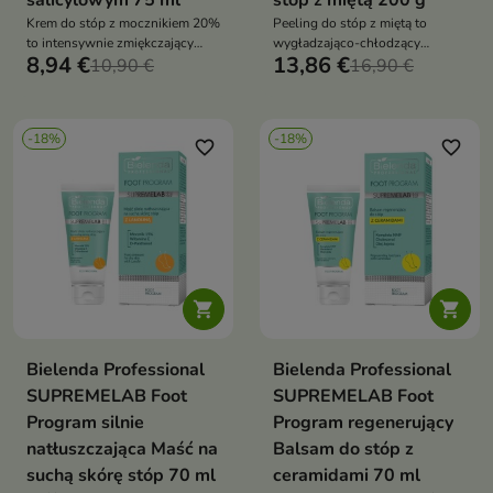
salicylowym 75 ml
stóp z miętą 200 g
Krem do stóp z mocznikiem 20%
Peeling do stóp z miętą to
to intensywnie zmiękczający
wygładzająco-chłodzący
8,94 €
13,86 €
krem, który wygładza, nawilża i
10,90 €
peeling, który usuwa martwy
16,90 €
redukuje szorstkość skóry stóp
naskórek, odświeża i przywraca
komfort skórze stóp
-18%
-18%
favorite_border
favorite_border


Bielenda Professional
Bielenda Professional
SUPREMELAB Foot
SUPREMELAB Foot
Program silnie
Program regenerujący
natłuszczająca Maść na
Balsam do stóp z
suchą skórę stóp 70 ml
ceramidami 70 ml