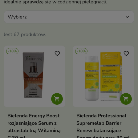
idealnie sprawdzą się w codziennej pielęgnacji.
Wybierz
expand_more
Jest 67 produktów.
-18%
-18%
favorite_border
favorite_border


Bielenda Energy Boost
Bielenda Professional
rozjaśniające Serum z
Supremelab Barrier
ultrastabilną Witaminą
Renew balansujące