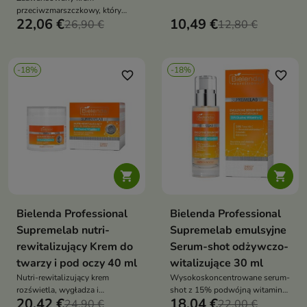
zaawansowaną fotoprotekcję z
przeciwzmarszczkowy, który
silną dawką antyoksydantów,
22,06 €
10,49 €
wygładza, ujędrnia i intensywnie
26,90 €
12,80 €
intensywnym nawilżeniem i
nawilża skórę
rozświetleniem — idealny dla
skóry zmęczonej, pozbawionej
blasku i narażonej na stres
-18%
-18%
favorite_border
favorite_border
środowiskowy


Bielenda Professional
Bielenda Professional
Supremelab nutri-
Supremelab emulsyjne
rewitalizujący Krem do
Serum-shot odżywczo-
twarzy i pod oczy 40 ml
witalizujące 30 ml
Nutri-rewitalizujący krem
Wysokoskoncentrowane serum-
rozświetla, wygładza i
shot z 15% podwójną witaminą
20,42 €
18,04 €
wzmacnia skórę zmęczoną
24,90 €
C rozświetla, wyrównuje
22,00 €