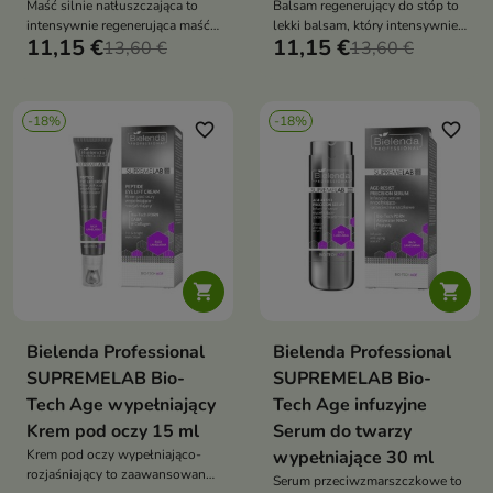
Maść silnie natłuszczająca to
Balsam regenerujący do stóp to
intensywnie regenerująca maść,
lekki balsam, który intensywnie
11,15 €
11,15 €
która zmiękcza, chroni i
13,60 €
nawilża, regeneruje i wzmacnia
13,60 €
odbudowuje bardzo suchą skórę
barierę ochronną skóry
stóp
-18%
-18%
favorite_border
favorite_border


Bielenda Professional
Bielenda Professional
SUPREMELAB Bio-
SUPREMELAB Bio-
Tech Age wypełniający
Tech Age infuzyjne
Krem pod oczy 15 ml
Serum do twarzy
Krem pod oczy wypełniająco-
wypełniające 30 ml
rozjaśniający to zaawansowany
Serum przeciwzmarszczkowe to