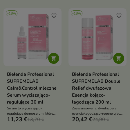
mikrokapsułkom emolientowym,
barierę skóry — idealny dla cer
które uwalniają składniki
wrażliwych, naczynkowych i
-18%
-18%
aktywne w głąb skóry,
trądzikowych
favorite_border
favorite_border
odbudowując barierę i
przywracając jej komfort


Bielenda Professional
Bielenda Professional
SUPREMELAB
SUPREMELAB Double
Calm&Control mleczne
Relief dwufazowa
Serum wyciszająco-
Esencja kojąco-
regulujące 30 ml
łagodząca 200 ml
Serum to wyciszająco-
Zaawansowana, dwufazowa
regulujące dermoserum, które
esencja łagodząco-regenerująca
11,23 €
20,42 €
łagodzi zaczerwienienia,
13,70 €
przywraca skórze równowagę,
24,90 €
redukuje niedoskonałości i
zmniejsza reaktywność i chroni
wzmacnia barierę skóry,
przed przesuszeniem,