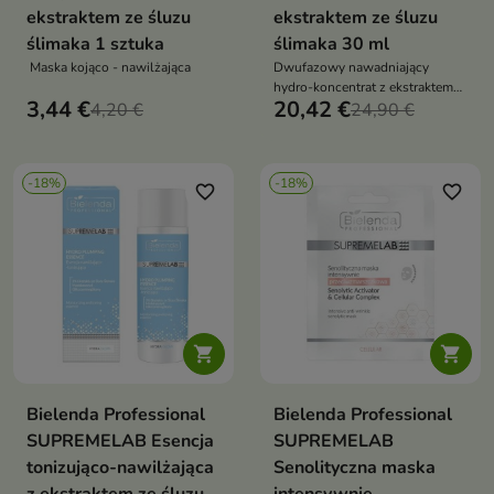
ekstraktem ze śluzu
ekstraktem ze śluzu
ślimaka 1 sztuka
ślimaka 30 ml
Maska kojąco - nawilżająca
Dwufazowy nawadniający
hydro-koncentrat z ekstraktem
3,44 €
20,42 €
4,20 €
ze śluzu ślimaka
24,90 €
-18%
-18%
favorite_border
favorite_border


Bielenda Professional
Bielenda Professional
SUPREMELAB Esencja
SUPREMELAB
tonizująco-nawilżająca
Senolityczna maska