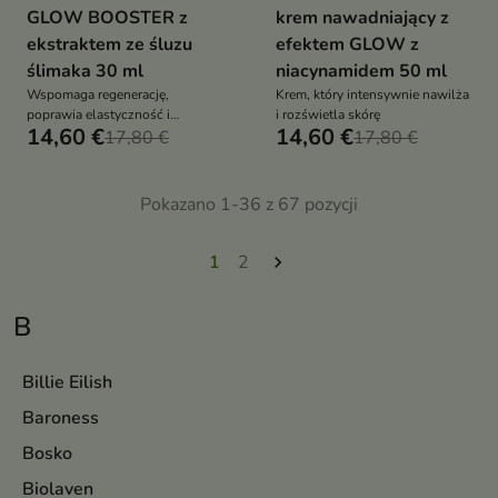
GLOW BOOSTER z
krem nawadniający z
ekstraktem ze śluzu
efektem GLOW z
ślimaka 30 ml
niacynamidem 50 ml
Wspomaga regenerację,
Krem, który intensywnie nawilża
poprawia elastyczność i
i rozświetla skórę
14,60 €
14,60 €
wyrównuje koloryt skóry
17,80 €
17,80 €
Pokazano 1-36 z 67 pozycji
1
2

B
Billie Eilish
Baroness
Bosko
Biolaven