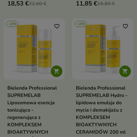
18,53 €
11,85 €
22,60 €
przywraca komfort i zdrowy
15,80 €
elastyczność skóry
wygląd zarówno skórze
-18%
-18%
favorite_border
favorite_border


Bielenda Professional
Bielenda Professional
SUPREMELAB
SUPREMELAB Hydro -
Liposomowa esencja
lipidowa emulsja do
tonizująco -
mycia i demakijażu z
regenerująca z
KOMPLEKSEM
KOMPLEKSEM
BIOAKTYWNYCH
BIOAKTYWNYCH
CERAMIDÓW 200 ml