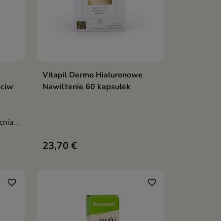
Vitapil Dermo Hialuronowe
ka
Dodaj do koszyka

eciw
Nawilżenie 60 kapsułek
cnia
23,70 €
bez
favorite_border
favorite_border