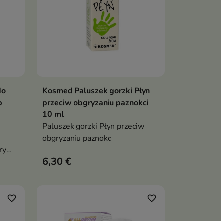
do
Kosmed Paluszek gorzki Płyn
ka
Dodaj do koszyka

b
przeciw obgryzaniu paznokci
10 ml
Paluszek gorzki Płyn przeciw
obgryzaniu paznokc
ry
6,30 €
i.
 roku
favorite_border
favorite_border