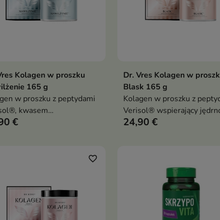
Vres Kolagen w proszku
Dr. Vres Kolagen w prosz
Dodaj do koszyka
Dodaj do koszy


lżenie 165 g
Blask 165 g
gen w proszku z peptydami
Kolagen w proszku z pepty
sol®, kwasem
Verisol® wspierający jędrn
90 €
24,90 €
uronowym oraz witaminami
skóry, zdrowy koloryt oraz
C, wspierający nawilżenie,
przygotowanie skóry na se
tyczność i zdrowy wygląd
wiosenno-letni
y
favorite_border