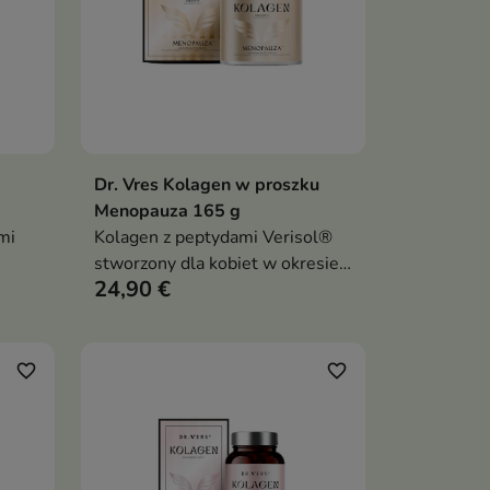
Dr. Vres Kolagen w proszku
ka
Dodaj do koszyka

Menopauza 165 g
mi
Kolagen z peptydami Verisol®
stworzony dla kobiet w okresie
24,90 €
menopauzy, wspierający skórę,
enną
stawy, odporność oraz dobre
ląd
samopoczucie każdego dnia
favorite_border
favorite_border