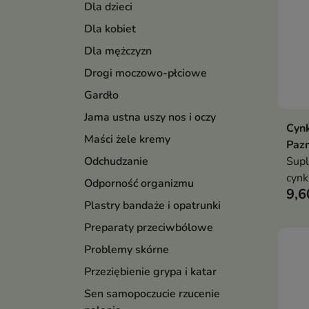
Dla dzieci
Dla kobiet
Dla mężczyzn
Drogi moczowo-płciowe
Gardło
Jama ustna uszy nos i oczy
Cynk
Maści żele kremy
Pazn
Supl
Odchudzanie
cynk
Odporność organizmu
9,6
wspi
Plastry bandaże i opatrunki
funk
codz
Preparaty przeciwbólowe
wew
Problemy skórne
Przeziębienie grypa i katar
Sen samopoczucie rzucenie