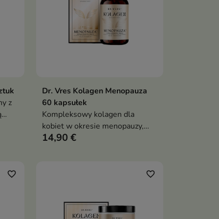
ztuk
Dr. Vres Kolagen Menopauza
ka
Dodaj do koszyka

y z
60 kapsułek
ą
Kompleksowy kolagen dla
skóry
kobiet w okresie menopauzy,
14,90 €
wspierający skórę, stawy,
odporność oraz równowagę
hormonalną
favorite_border
favorite_border