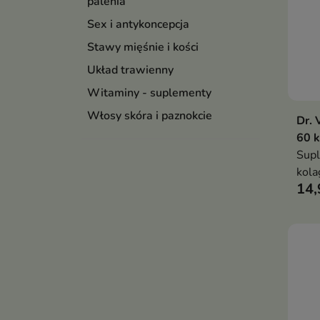
palenia
Sex i antykoncepcja
Stawy mięśnie i kości
Układ trawienny
Witaminy - suplementy
Włosy skóra i paznokcie
Dr. 
60 
Supl
kola
14,
kwa
wita
codz
o na
skór