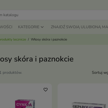
WOŚCI
KATEGORIE
ZNAJDŹ SWOJĄ ULUBIONĄ M
produkty lecznicze
Włosy skóra i paznokcie
osy skóra i paznokcie
81 produktów.
Sortuj wg
favorite_border