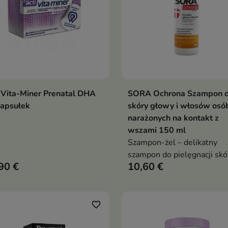
 Vita-Miner Prenatal DHA
SORA Ochrona Szampon 
Dodaj do koszyka
Dodaj do koszy


kapsułek
skóry głowy i włosów osó
narażonych na kontakt z
wszami 150 ml
Szampon-żel – delikatny
szampon do pielęgnacji skó
90 €
10,60 €
głowy po kontakcie z wszam
Oczyszcza, koi i chroni.
Bezpieczny dla dzieci od 1.
życia
favorite_border