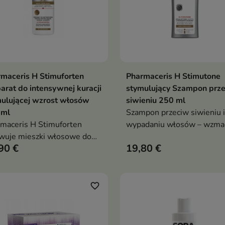
maceris H Stimuforten
Pharmaceris H Stimutone
Dodaj do koszyka
Dodaj do koszy


arat do intensywnej kuracji
stymulujący Szampon prz
ulującej wzrost włosów
siwieniu 250 ml
 ml
Szampon przeciw siwieniu i
maceris H Stimuforten
wypadaniu włosów – wzma
wuje mieszki włosowe do
cebulki, redukuje siwiznę i
90 €
19,80 €
stu zwiększa objętość
przywraca naturalny kolor 
ów i zmniejsza ich
farbowania
danie zapewniając
eczne działanie przez 24
favorite_border
in