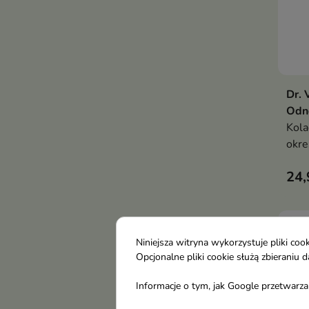
Dr. 
Odn
Kola
okre
skór
24,
dobr
dnia
Niniejsza witryna wykorzystuje pliki c
Opcjonalne pliki cookie służą zbierani
Informacje o tym, jak Google przetwarza 