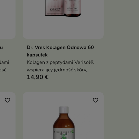
ku
Dr. Vres Kolagen Odnowa 60
ka
Dodaj do koszyka

kapsułek
dami
Kolagen z peptydami Verisol®
ość
wspierający jędrność skóry,
14,90 €
kondycję włosów i paznokci oraz
zon
codzienną regenerację
organizmu
favorite_border
favorite_border