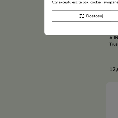
Czy akceptujesz te pliki cookie i związ
tune
Dostosuj
AllN
Tru
12,