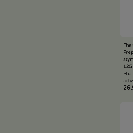
Phar
Prep
stym
125
Phar
akty
26,
wzro
włos
wypa
skut
godz