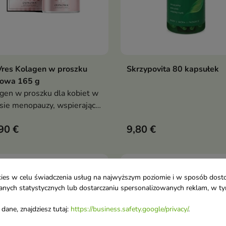
Vres Kolagen w proszku
Skrzypovita 80 kapsułek
Dodaj do koszyka
Dodaj do koszy


owa 165 g
gen w proszku dla kobiet w
sie menopauzy, wspierający
ę, stawy, odporność oraz
90 €
9,80 €
e samopoczucie każdego
favorite_border
ookies w celu świadczenia usług na najwyższym poziomie i w sposób dos
u danych statystycznych lub dostarczaniu spersonalizowanych reklam, w 
dane, znajdziesz tutaj:
https://business.safety.google/privacy/
.