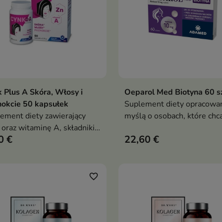
 Plus A Skóra, Włosy i
Oeparol Med Biotyna 60 s
Dodaj do koszyka
Dodaj do koszy


okcie 50 kapsułek
Suplement diety opracowan
ement diety zawierający
myślą o osobach, które chc
 oraz witaminę A, składniki
zadbać o kondycję włosów, 
0 €
22,60 €
erające prawidłowe
i paznokci.
cjonowanie organizmu i
ienną pielęgnację od
nątrz.
favorite_border