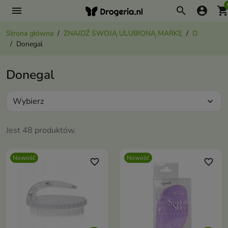
menu
search
account_circle
shopping_ca
Strona główna
ZNAJDŹ SWOJĄ ULUBIONĄ MARKĘ
D
Donegal
Donegal
Wybierz
expand_more
Jest 48 produktów.
Nowość
Nowość
favorite_border
favorite_border