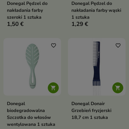
Donegal Pędzel do
Donegal Pędzel do
nakładania farby
nakładania farby wąski
szeroki 1 sztuka
1 sztuka
1,50 €
1,29 €
favorite_border
favorite_border


Donegal
Donegal Donair
biodegradowalna
Grzebień fryzjerski
Szczotka do włosów
18,7 cm 1 sztuka
wentylowana 1 sztuka