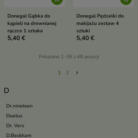
Donegal Gąbka do
Donegal Pędzelki do
kąpieli na drewnianej
makijażu zestaw 4
rączce 1 sztuka
sztuki
5,40 €
5,40 €
Pokazano 1-36 z 48 pozycji
1
2

D
Dr.nineteen
Duetus
Dr. Vers
D.Beckham