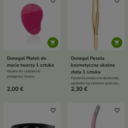
favorite_border
favorite_border


Donegal Płatek do
Donegal Pęseta
mycia twarzy 1 sztuka
kosmetyczna ukośna
Idealny do codziennej
złota 1 sztuka
pielęgnacji twarzy
Pęseta kosmetyczna doskonale
sprawdzi się zarówno podczas
2,00 €
2,30 €
zabiegów domowych
favorite_border
favorite_border