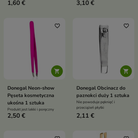
1,60 €
3,10 €
codziennej pielęgnacji stóp i
innych partii ciała z tendencją do
rogowacenia naskórka
favorite_border
favorite_border


Donegal Neon-show
Donegal Obcinacz do
Pęseta kosmetyczna
paznokci duży 1 sztuka
ukośna 1 sztuka
Nie powoduje pęknięć i
przeciążeń płytki
Produkt jest lekki i poręczny
2,50 €
2,11 €