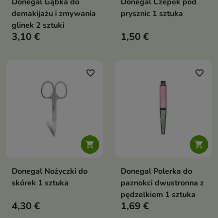
Donegal Gąbka do
Donegal Czepek pod
demakijażu i zmywania
prysznic 1 sztuka
glinek 2 sztuki
3,10 €
1,50 €
favorite_border
favorite_border


Donegal Nożyczki do
Donegal Polerka do
skórek 1 sztuka
paznokci dwustronna z
pędzelkiem 1 sztuka
4,30 €
1,69 €