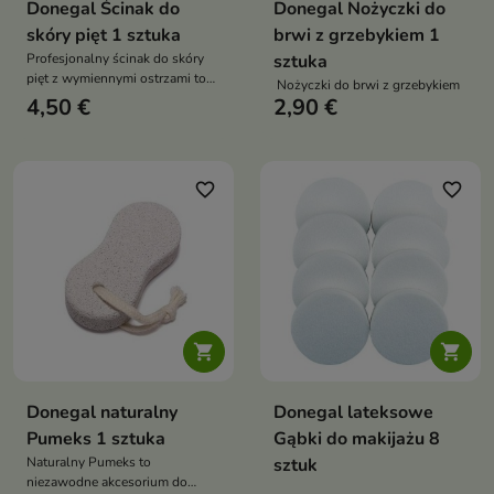
Donegal Ścinak do
Donegal Nożyczki do
skóry pięt 1 sztuka
brwi z grzebykiem 1
Profesjonalny ścinak do skóry
sztuka
pięt z wymiennymi ostrzami to
Nożyczki do brwi z grzebykiem
skuteczne narzędzie do
4,50 €
2,90 €
usuwania zrogowaciałego
naskórka. Zapewnia precyzyjne
działanie, wygodę użytkowania i
higieniczną pielęgnację stóp
favorite_border
favorite_border


Donegal naturalny
Donegal lateksowe
Pumeks 1 sztuka
Gąbki do makijażu 8
Naturalny Pumeks to
sztuk
niezawodne akcesorium do