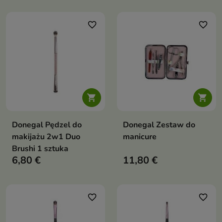
favorite_border
favorite_border


Donegal Pędzel do
Donegal Zestaw do
makijażu 2w1 Duo
manicure
Brushi 1 sztuka
6,80 €
11,80 €
favorite_border
favorite_border