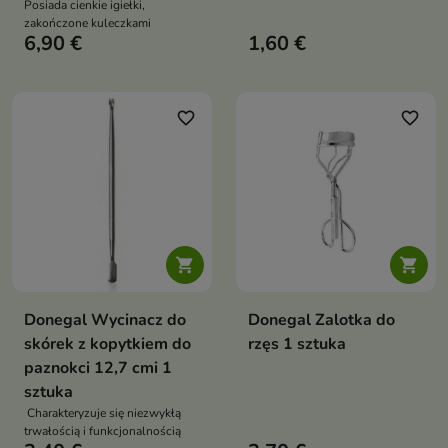
Posiada cienkie igiełki,
zakończone kuleczkami
6,90 €
1,60 €
favorite_border
favorite_border


Donegal Wycinacz do
Donegal Zalotka do
skórek z kopytkiem do
rzęs 1 sztuka
paznokci 12,7 cmi 1
sztuka
Charakteryzuje się niezwykłą
trwałością i funkcjonalnością