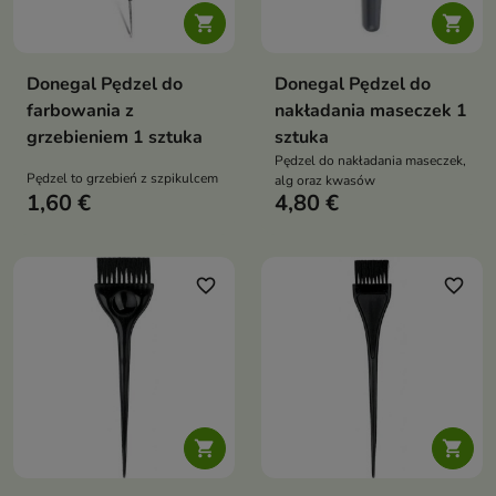


Donegal Pędzel do
Donegal Pędzel do
farbowania z
nakładania maseczek 1
grzebieniem 1 sztuka
sztuka
Pędzel do nakładania maseczek,
Pędzel to grzebień z szpikulcem
alg oraz kwasów
1,60 €
4,80 €
favorite_border
favorite_border

