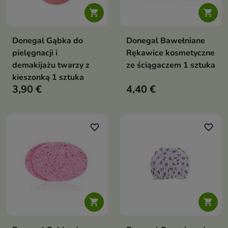


Donegal Gąbka do
Donegal Bawełniane
pielęgnacji i
Rękawice kosmetyczne
demakijażu twarzy z
ze ściągaczem 1 sztuka
kieszonką 1 sztuka
3,90 €
4,40 €
favorite_border
favorite_border

