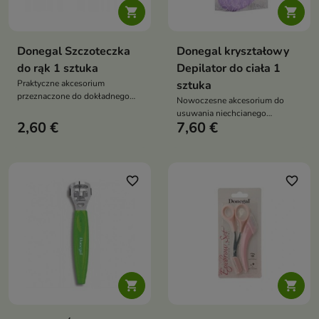


Donegal Szczoteczka
Donegal kryształowy
do rąk 1 sztuka
Depilator do ciała 1
Praktyczne akcesorium
sztuka
przeznaczone do dokładnego
Nowoczesne akcesorium do
oczyszczania dłoni i paznokci
usuwania niechcianego
2,60 €
7,60 €
owłosienia, które wykorzystuje
technologię mikrokryształów do
delikatnego ścierania włosków z
powierzchni skóry.
favorite_border
favorite_border

