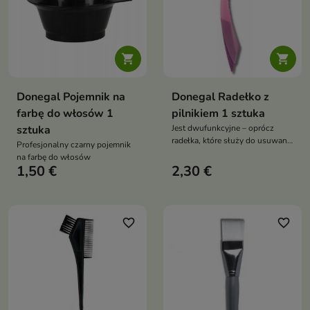


Donegal Pojemnik na
Donegal Radełko z
farbę do włosów 1
pilnikiem 1 sztuka
sztuka
Jest dwufunkcyjne – oprócz
radełka, które służy do usuwania
Profesjonalny czarny pojemnik
skórek wokół płytki paznokcia
na farbę do włosów
1,50 €
2,30 €
favorite_border
favorite_border