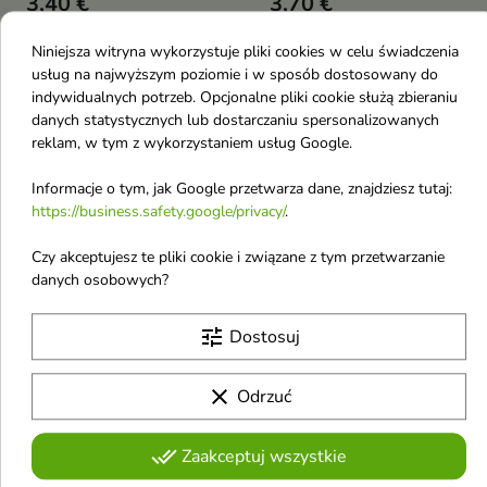
3,40 €
3,70 €
Niniejsza witryna wykorzystuje pliki cookies w celu świadczenia
usług na najwyższym poziomie i w sposób dostosowany do
favorite_border
favorite_border
indywidualnych potrzeb. Opcjonalne pliki cookie służą zbieraniu
danych statystycznych lub dostarczaniu spersonalizowanych
reklam, w tym z wykorzystaniem usług Google.
Informacje o tym, jak Google przetwarza dane, znajdziesz tutaj:
https://business.safety.google/privacy/
.


Czy akceptujesz te pliki cookie i związane z tym przetwarzanie
danych osobowych?
Donegal Pęseta
Donegal Szczoteczka z
kosmetyczna prosta
pumeksem 1 sztuka
tune
Dostosuj
złota 1 sztuka
2,70 €
2,50 €
clear
Odrzuć
done_all
Zaakceptuj wszystkie
favorite_border
favorite_border