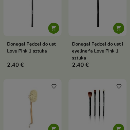


Donegal Pędzel do ust
Donegal Pędzel do ust i
Love Pink 1 sztuka
eyeliner'a Love Pink 1
sztuka
2,40 €
2,40 €
favorite_border
favorite_border

