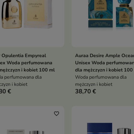
 Opulentia Empyreal
Auraa Desire Ample Ocea
Dodaj do koszyka
Dodaj do koszy


sex Woda perfumowana
Unisex Woda perfumowa
mężczyzn i kobiet 100 ml
dla mężczyzn i kobiet 100
a perfumowana dla
Woda perfumowana dla
zyzn i kobiet
mężczyzn i kobiet
80 €
38,70 €
favorite_border