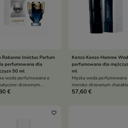
 Rabanne Invictus Parfum
Kenzo Kenzo Homme Wo
Dodaj do koszyka
Dodaj do koszy


a perfumowana dla
perfumowana dla mężczy
czyzn 50 ml
ml
ka woda perfumowana o
Męska woda perfumowana
matyczno-drzewnym
morsko-drzewnym charakte
80 €
57,60 €
akterze z nutami lawendy,
nutami morskimi, skóry i pa
wego pieprzu, mirtu i
Świeży, zmysłowy zapach
wa sandałowego.
wolności inspirowany natu
nsywny, wodny zapach dla
favorite_border
ych siebie mężczyzn