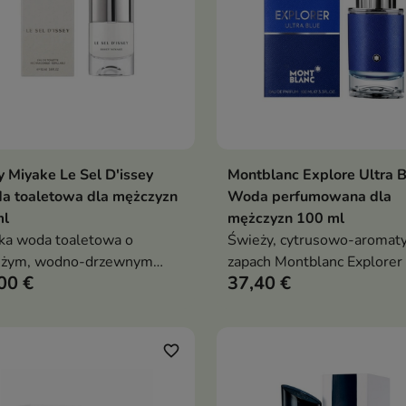
y Miyake Le Sel D'issey
Montblanc Explore Ultra B
Dodaj do koszyka
Dodaj do koszy


a toaletowa dla mężczyzn
Woda perfumowana dla
ml
mężczyzn 100 ml
a woda toaletowa o
Świeży, cytrusowo-aromat
eżym, wodno-drzewnym
zapach Montblanc Explorer 
00 €
37,40 €
akterze z nutami soli,
Blue dla mężczyzn pełnych
ru, alg morskich i mchu
energii
wego; wegańska formuła,
składników naturalnych,
favorite_border
ch inspirowany energią
za