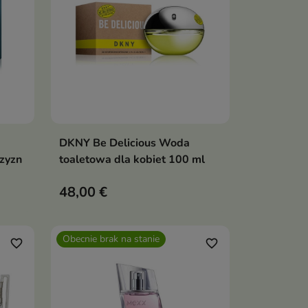
DKNY Be Delicious Woda
Pokaż szczegóły
zyzn
toaletowa dla kobiet 100 ml
48,00 €
Obecnie brak na stanie
favorite_border
favorite_border