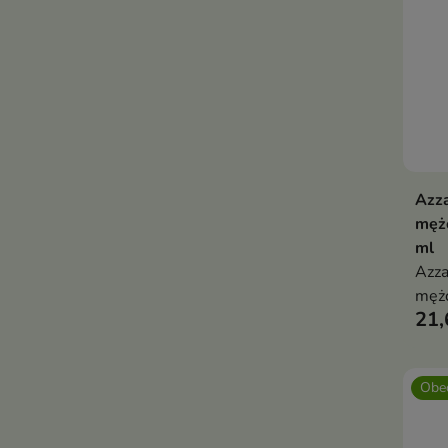
Azz
męż
ml
Azza
męż
21,
Obec