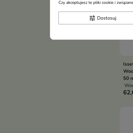
Czy akceptujesz te pliki cookie i związ
tune
Dostosuj
Isse
Wod
50 
Wod
62,