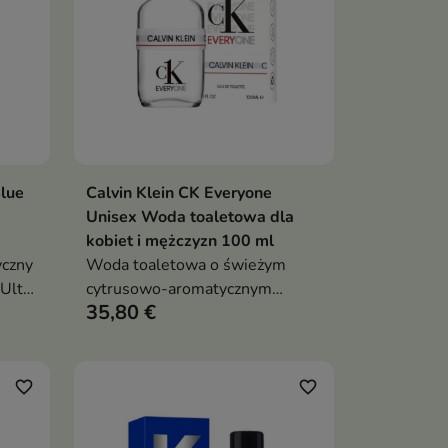
lue
Calvin Klein CK Everyone
ka
Dodaj do koszyka

Unisex Woda toaletowa dla
kobiet i mężczyzn 100 ml
yczny
Woda toaletowa o świeżym
Ultra
cytrusowo-aromatycznym
35,80 €
zapachu z olejkiem
pomarańczowym, niebieską
herbatą, nutami wodnymi,
drzewem cedrowym i
favorite_border
favorite_border
bursztynem, stworzona dla
kobiet i mężczyzn ceniących