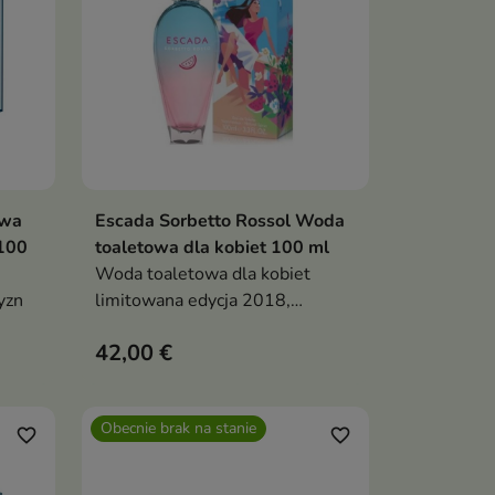
owa
Escada Sorbetto Rossol Woda
ka
Pokaż szczegóły
 100
toaletowa dla kobiet 100 ml
Woda toaletowa dla kobiet
yzn
limitowana edycja 2018,
owocowo-wodny zapach z nutą
42,00 €
arbuza, soli morskiej i praliny,
świeży, radosny i idealny na lato
Obecnie brak na stanie
favorite_border
favorite_border