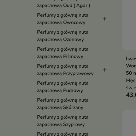
zapachową Oud ( Agar )
Perfumy z główną nuta
zapachową Owocowy
Perfumy z główną nuta
zapachową Ozonowy
Perfumy z główną nuta
zapachową Piżmowy
Isse
Wod
Perfumy z główną nuta
50 
zapachową Przyprawowy
Męsk
Perfumy z główną nuta
świ
zapachową Pudrowy
43,
char
Perfumy z główną nuta
imbi
zapachową Skórzany
dębo
95% 
Perfumy z główną nuta
zapa
zapachową Szyprowy
mor
Perfumy z główną nuta