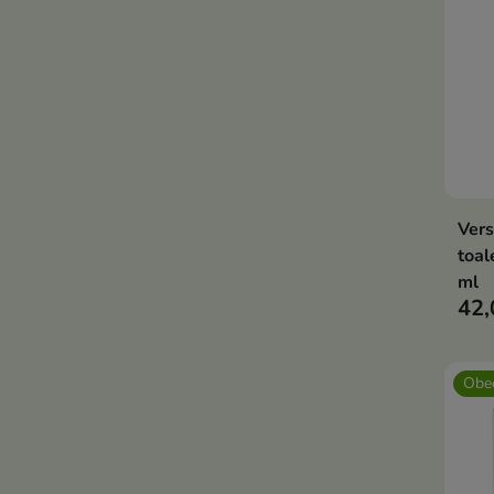
Ver
toal
ml
42,
Obec