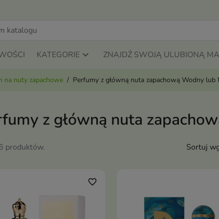
WOŚCI
KATEGORIE
ZNAJDŹ SWOJĄ ULUBIONĄ M
m na nuty zapachowe
Perfumy z główną nuta zapachową Wodny lub 
rfumy z główną nuta zapachow
26 produktów.
Sortuj wg
favorite_border