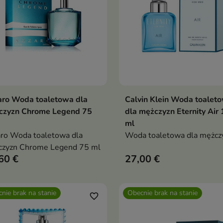
aro Woda toaletowa dla
Calvin Klein Woda toalet
Dodaj do koszyka
Dodaj do koszy


czyzn Chrome Legend 75
dla mężczyzn Eternity Air
ml
ro Woda toaletowa dla
Woda toaletowa dla mężcz
czyzn Chrome Legend 75 ml
60 €
27,00 €
nie brak na stanie
Obecnie brak na stanie
favorite_border