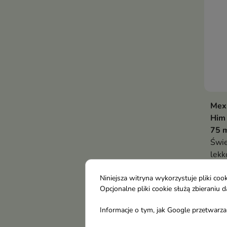
Mex
Him
75 
Świe
lekk
6,7
– na
Niniejsza witryna wykorzystuje pliki c
Opcjonalne pliki cookie służą zbierani
Informacje o tym, jak Google przetwarza 