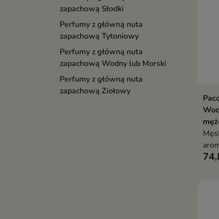
zapachową Słodki
Perfumy z główną nuta
zapachową Tytoniowy
Perfumy z główną nuta
zapachową Wodny lub Morski
Perfumy z główną nuta
zapachową Ziołowy
Paco
Wod
męż
Męs
aro
74,
char
różo
drze
Inte
pewn