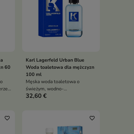
wolność i indywidualność
da
Karl Lagerfeld Urban Blue
ka
Dodaj do koszyka

zn 60
Woda toaletowa dla mężczyzn
100 ml
 o
Męska woda toaletowa o
rze z
świeżym, wodno-
32,60 €
czuli.
przyprawowym aromacie z nutą
imbiru i mchu, idealna na co
rą
dzień, szczególnie w ciepłe dni
favorite_border
favorite_border