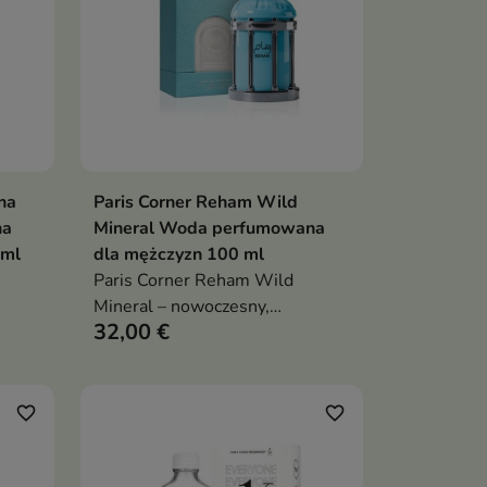
na
Paris Corner Reham Wild
ka
Dodaj do koszyka

na
Mineral Woda perfumowana
 ml
dla mężczyzn 100 ml
Paris Corner Reham Wild
Mineral – nowoczesny,
32,00 €
aromatyczno-mineralny zapach
męski: słona świeżość i
lotosowa bryza na drzewno-
ambrowej, zmysłowej bazie
favorite_border
favorite_border