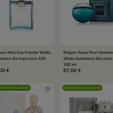
sace Man Eau Fraiche Woda
Bvlgari Aqua Pour Homme
Pokaż szczegóły
Pokaż szczegóły
etowa dla mężczyzn 100
Woda toaletowa dla mężc
100 ml
00 €
87,00 €
nie brak na stanie
Obecnie brak na stanie
favorite_border