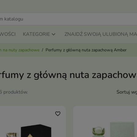
WOŚCI
KATEGORIE
ZNAJDŹ SWOJĄ ULUBIONĄ M
m na nuty zapachowe
Perfumy z główną nuta zapachową Amber
rfumy z główną nuta zapacho
46 produktów.
Sortuj wg
favorite_border