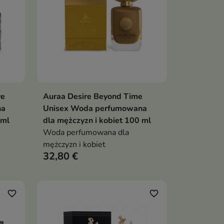
ve
Auraa Desire Beyond Time
ka
Dodaj do koszyka

na
Unisex Woda perfumowana
 ml
dla mężczyzn i kobiet 100 ml
Woda perfumowana dla
mężczyzn i kobiet
32,80 €
favorite_border
favorite_border