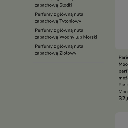
zapachową Słodki
Perfumy z główną nuta
zapachową Tytoniowy
Perfumy z główną nuta
zapachową Wodny lub Morski
Perfumy z główną nuta
zapachową Ziołowy
Pari
Moo
perf
męż
Pari
Mood
32,
wani
imbi
żywi
krem