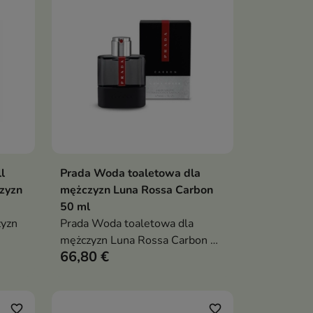
l
Prada Woda toaletowa dla
ka
Dodaj do koszyka

zyzn
mężczyzn Luna Rossa Carbon
50 ml
zyzn
Prada Woda toaletowa dla
mężczyzn Luna Rossa Carbon 50
66,80 €
ml
favorite_border
favorite_border