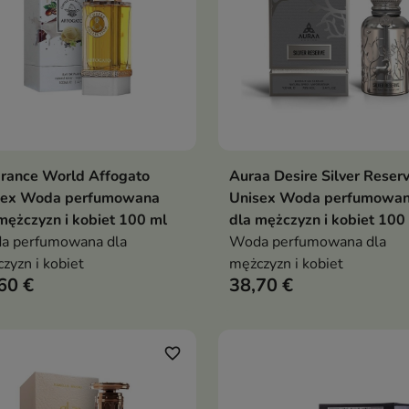
rance World Affogato
Auraa Desire Silver Reser
Dodaj do koszyka
Dodaj do koszy


sex Woda perfumowana
Unisex Woda perfumowa
mężczyzn i kobiet 100 ml
dla mężczyzn i kobiet 100
a perfumowana dla
Woda perfumowana dla
zyzn i kobiet
mężczyzn i kobiet
60 €
38,70 €
favorite_border