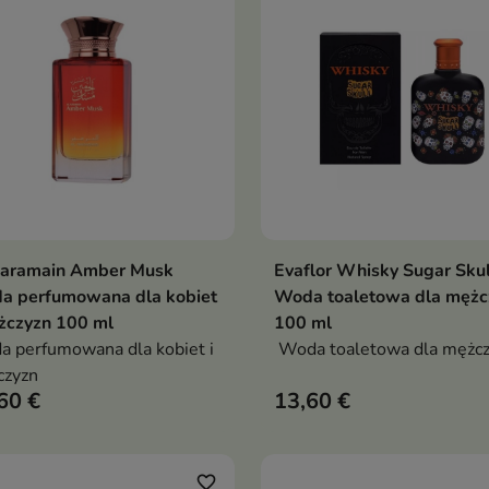
Haramain Amber Musk
Evaflor Whisky Sugar Skul
Dodaj do koszyka
Dodaj do koszy


a perfumowana dla kobiet
Woda toaletowa dla mężc
żczyzn 100 ml
100 ml
 perfumowana dla kobiet i
Woda toaletowa dla mężc
czyzn
60 €
13,60 €
favorite_border