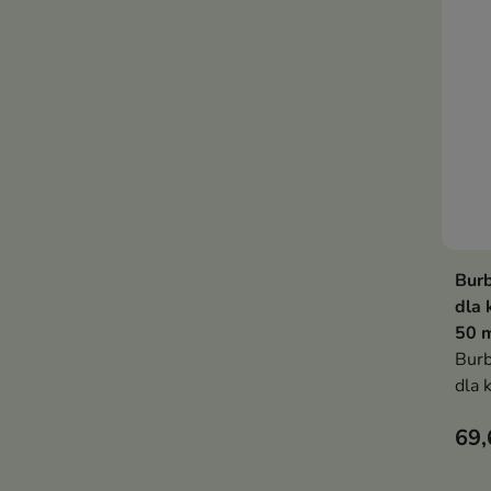
Bur
dla 
50 
Bur
dla 
ml
69,