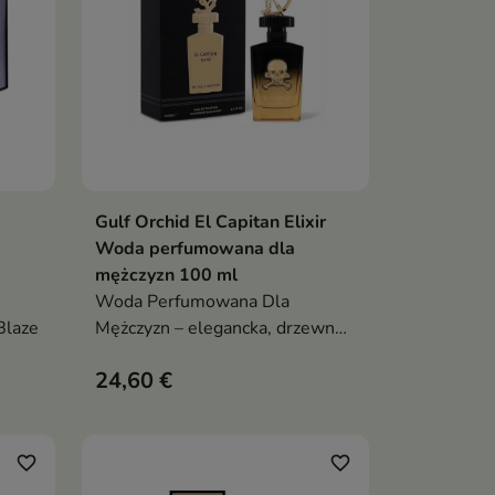
Gulf Orchid El Capitan Elixir
ka
Dodaj do koszyka

Woda perfumowana dla
mężczyzn 100 ml
Woda Perfumowana Dla
Blaze
Mężczyzn – elegancka, drzewno-
orientalna kompozycja pełna
24,60 €
awa i
energii i tajemniczości
ra z
 a w
favorite_border
favorite_border