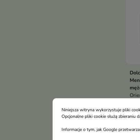
Dol
Men
mężc
Orie
perf
79,
Nero
Niniejsza witryna wykorzystuje pliki c
Opcjonalne pliki cookie służą zbierani
wani
kont
Informacje o tym, jak Google przetwarza 