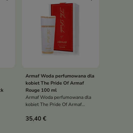
Armaf Woda perfumowana dla
ka
Dodaj do koszyka

kobiet The Pride Of Armaf
ck
Rouge 100 ml
Armaf Woda perfumowana dla
kobiet The Pride Of Armaf
Rouge 100 ml
35,40 €
k