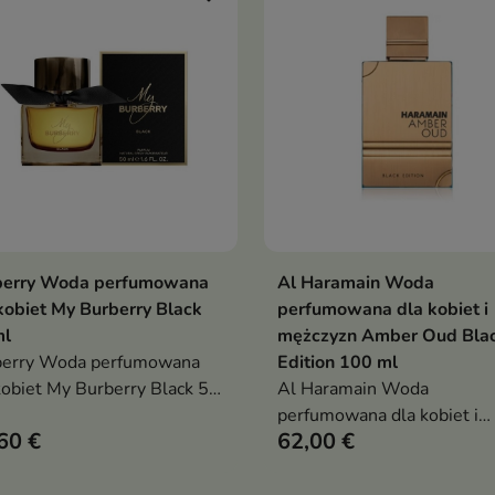
berry Woda perfumowana
Al Haramain Woda
Dodaj do koszyka
Dodaj do koszy


kobiet My Burberry Black
perfumowana dla kobiet i
ml
mężczyzn Amber Oud Bla
berry Woda perfumowana
Edition 100 ml
kobiet My Burberry Black 50
Al Haramain Woda
perfumowana dla kobiet i
60 €
62,00 €
mężczyzn Amber Oud Blac
Edition 100 ml