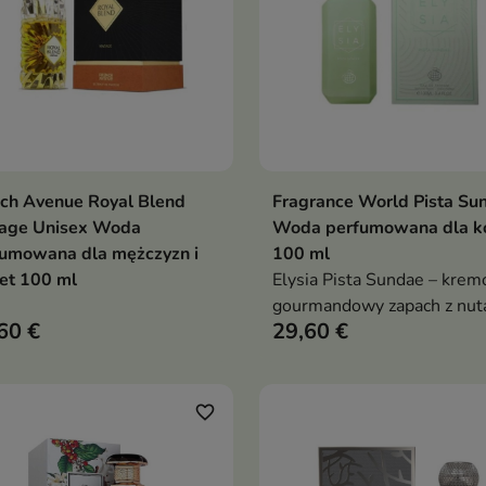
ch Avenue Royal Blend
Fragrance World Pista Su
Dodaj do koszyka
Dodaj do koszy


tage Unisex Woda
Woda perfumowana dla k
fumowana dla mężczyzn i
100 ml
et 100 ml
Elysia Pista Sundae – krem
gourmandowy zapach z nut
60 €
29,60 €
pistacji, lodów i wanilii, któ
otula jak deser i zachwyca
słodką elegancją
favorite_border