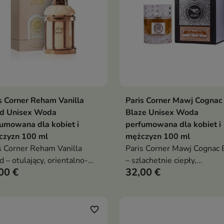
s Corner Reham Vanilla
Paris Corner Mawj Cognac
Dodaj do koszyka
Dodaj do koszy


d Unisex Woda
Blaze Unisex Woda
umowana dla kobiet i
perfumowana dla kobiet i
czyzn 100 ml
mężczyzn 100 ml
s Corner Reham Vanilla
Paris Corner Mawj Cognac 
 – otulający, orientalno-
– szlachetnie ciepły,
00 €
32,00 €
liowy unisex: ambrette i
charakterystyczny unisex: k
r w rześkim otwarciu,
mandarynka w otwarciu, mir
czne serce, a w bazie
czarnym pieprzem w sercu,
owa wanilia, skóra i piżmo
bazie wanilia, tonka i piżmo
favorite_border