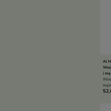
Al 
Wod
i mę
Woda
męż
52,