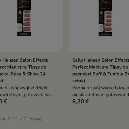
y Hansen Salon Effects
Sally Hansen Salon Effect
Dodaj do koszyka
Dodaj do koszy


ect Manicure Tipsy do
Perfect Manicure Tipsy do
okci Rose & Shine 24
paznokci Buff & Tumble 2
ki
sztuki
ieś swój wygląd dzięki
Podnieś swój wygląd dzięki
kazitelnym, gotowym do
nieskazitelnym, gotowym 
0 €
8,20 €
enia paznokciom
noszenia paznokciom
ano 1-11 z 11 pozycji