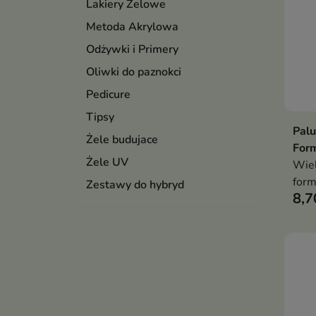
Lakiery Żelowe
Metoda Akrylowa
Odżywki i Primery
Oliwki do paznokci
Pedicure
Tipsy
Palu
Żele budujace
Form
Żele UV
Wiel
form
Zestawy do hybryd
8,7
któr
prec
styl
zape
syme