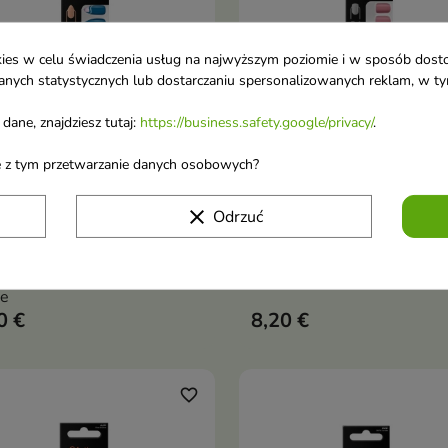
ookies w celu świadczenia usług na najwyższym poziomie i w sposób dos
u danych statystycznych lub dostarczaniu spersonalizowanych reklam, w 
dane, znajdziesz tutaj:
https://business.safety.google/privacy/
.
ane z tym przetwarzanie danych osobowych?
y Hansen Salon Effects
Sally Hansen Salon Effect
Dodaj do koszyka
Dodaj do koszy


ect Manicure Tipsy do
Perfect Manicure Tipsy do
clear
Odrzuć
okci Ride the Wave 24
paznokci Pink Clay 24 sztu
ki
Tipsy do paznokci Pink Clay
y do paznokci Ride the
e
0 €
8,20 €
favorite_border