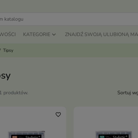
WOŚCI
KATEGORIE
ZNAJDŹ SWOJĄ ULUBIONĄ M
Tipsy
psy
11 produktów.
Sortuj wg
favorite_border