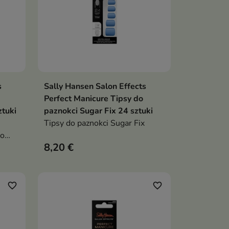
s
Sally Hansen Salon Effects
ka
Dodaj do koszyka

Perfect Manicure Tipsy do
ztuki
paznokci Sugar Fix 24 sztuki
Tipsy do paznokci Sugar Fix
do
8,20 €
favorite_border
favorite_border