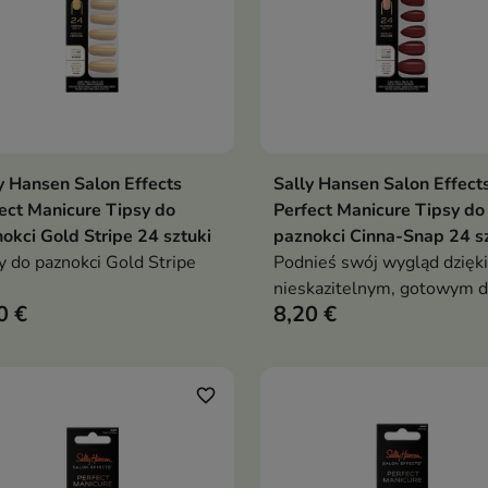
y Hansen Salon Effects
Sally Hansen Salon Effect
Dodaj do koszyka
Dodaj do koszy


ect Manicure Tipsy do
Perfect Manicure Tipsy do
okci Gold Stripe 24 sztuki
paznokci Cinna-Snap 24 s
y do paznokci Gold Stripe
Podnieś swój wygląd dzięki
nieskazitelnym, gotowym 
0 €
8,20 €
noszenia paznokciom
favorite_border