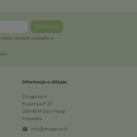
należy odnaleźć szczegóły w
ości
.
Informacja o sklepie
Drogeria.nl
Koperwerf 27
2544EM Den Haag
Holandia
info@drogeria.nl
mail