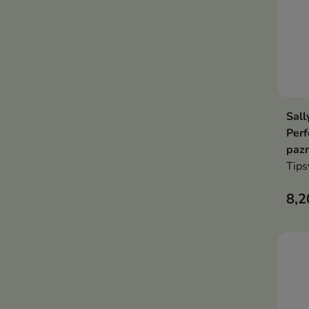
Sall
Perf
pazn
Tips
8,2