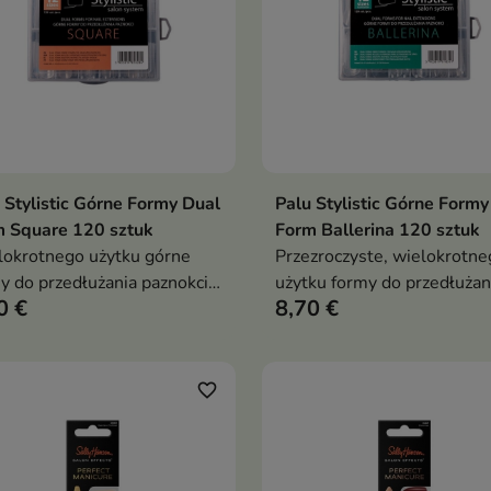
 Stylistic Górne Formy Dual
Palu Stylistic Górne Formy
Dodaj do koszyka
Dodaj do koszy


 Square 120 sztuk
Form Ballerina 120 sztuk
okrotnego użytku górne
Przezroczyste, wielokrotne
y do przedłużania paznokci,
użytku formy do przedłużan
0 €
8,70 €
e umożliwiają szybkie i
paznokci, które pozwalają 
yzyjne modelowanie
zbudować idealny szkielet
izacji żelowej lub akrylowej,
stylizacji, zapewniając iden
wniając idealny kształt i
kształt wszystkich paznokci
favorite_border
trię