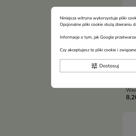
Niniejsza witryna wykorzystuje pliki c
Opcjonalne pliki cookie służą zbierani
Informacje o tym, jak Google przetwarza 
Czy akceptujesz te pliki cookie i związ
Sall
Perf
tune
Dostosuj
pazn
sztu
Tips
Wav
8,2