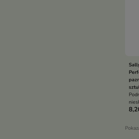
Sall
Perf
pazn
sztu
Podn
nies
8,2
nosz
Pokaz