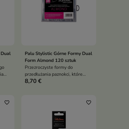
 Dual
Palu Stylistic Górne Formy Dual
ka
Dodaj do koszyka

Form Almond 120 sztuk
go
Przezroczyste formy do
ia
przedłużania paznokci, które
8,70 €
szybko
umożliwiają szybkie i precyzyjne
budowanie stylizacji żelowej lub
tyczny
akrylożelowej, zapewniając
identyczny kształt wszystkich
favorite_border
favorite_border
paznokci