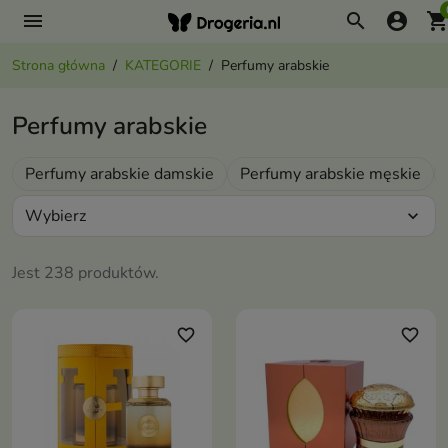
menu
search
account_circle
shopping_ca
Strona główna
KATEGORIE
Perfumy arabskie
Perfumy arabskie
Perfumy arabskie damskie
Perfumy arabskie męskie
Wybierz
expand_more
Jest 238 produktów.
favorite_border
favorite_border