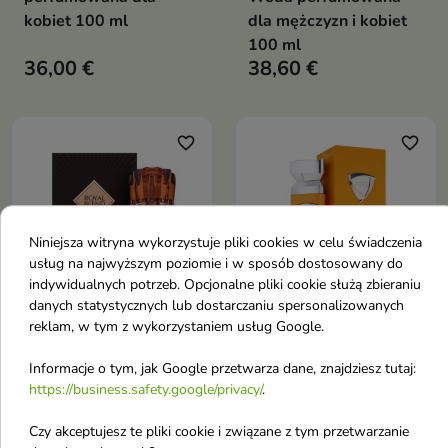
kobiet 100 ml
dla mężczyzn i kobiet
100 ml
36,00 €
38,60 €
favorite_border
favorite_border
Niniejsza witryna wykorzystuje pliki cookies w celu świadczenia
usług na najwyższym poziomie i w sposób dostosowany do
indywidualnych potrzeb. Opcjonalne pliki cookie służą zbieraniu


danych statystycznych lub dostarczaniu spersonalizowanych
reklam, w tym z wykorzystaniem usług Google.
French Avenue Royal
French Avenue Pierce -
Blend Bourbon Unisex
An Equestrian Series
Informacje o tym, jak Google przetwarza dane, znajdziesz tutaj:
https://business.safety.google/privacy/
.
Woda perfumowana
Woda perfumowana
dla mężczyzn i kobiet
dla mężczyzn 100 ml
Czy akceptujesz te pliki cookie i związane z tym przetwarzanie
100 ml