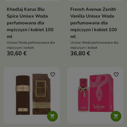
Khadlaj Karus Blu
French Avenue Zenith
Spice Unisex Woda
Vanilla Unisex Woda
perfumowana dla
perfumowana dla
mężczyzn i kobiet 100
mężczyzn i kobiet 100
ml
ml
Unisex Woda perfumowana dla
Unisex Woda perfumowana dla
mężczyzn i kobiet
mężczyzn i kobiet
30,60 €
36,80 €
favorite_border
favorite_border

