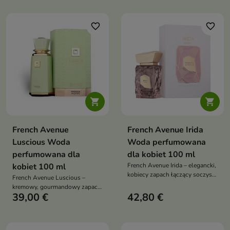
favorite_border
favorite_border


French Avenue
French Avenue Irida
Luscious Woda
Woda perfumowana
perfumowana dla
dla kobiet 100 ml
kobiet 100 ml
French Avenue Irida – elegancki,
kobiecy zapach łączący soczystą
French Avenue Luscious –
wiśnię z jaśminem i ciepłą,
kremowy, gourmandowy zapach
piżmowo-ambrową bazą
39,00 €
42,80 €
z nutą pistacji, miodu i wanilii,
który otula zmysłową,
luksusową słodyczą