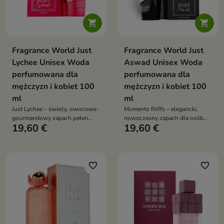


Fragrance World Just
Fragrance World Just
Lychee Unisex Woda
Aswad Unisex Woda
perfumowana dla
perfumowana dla
mężczyzn i kobiet 100
mężczyzn i kobiet 100
ml
ml
Just Lychee – świeży, owocowo-
Momento Riiffs – elegancki,
gourmandowy zapach pełen
nowoczesny zapach dla osób
19,60 €
19,60 €
soczystego liczi, karmelu i
ceniących styl, oryginalność i
wanilii, który dodaje energii i
wyrafinowaną obecność
poprawia nastrój
favorite_border
favorite_border