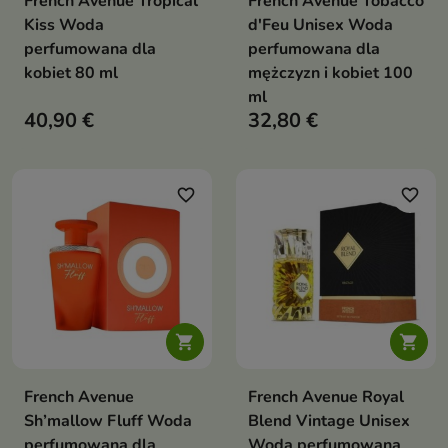
French Avenue Tropical
French Avenue Tobacco
Kiss Woda
d'Feu Unisex Woda
perfumowana dla
perfumowana dla
kobiet 80 ml
mężczyzn i kobiet 100
ml
40,90 €
32,80 €
favorite_border
favorite_border


French Avenue
French Avenue Royal
Sh’mallow Fluff Woda
Blend Vintage Unisex
perfumowana dla
Woda perfumowana