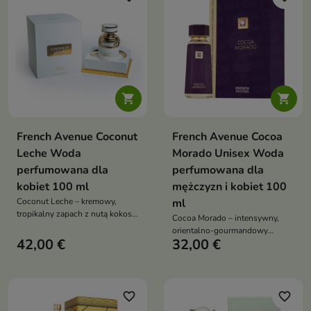


French Avenue Coconut
French Avenue Cocoa
Leche Woda
Morado Unisex Woda
perfumowana dla
perfumowana dla
kobiet 100 ml
mężczyzn i kobiet 100
Coconut Leche – kremowy,
ml
tropikalny zapach z nutą kokosa,
Cocoa Morado – intensywny,
otulony kwiatowym sercem i
orientalno-gourmandowy
ciepłą, waniliowo-balsamiczną
42,00 €
32,00 €
zapach unisex pełen przypraw,
bazą
karmelu i kakao, który otula
ciepłem i tajemniczością
favorite_border
favorite_border