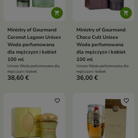


Ministry of Gourmand
Ministry of Gourmand
Coconut Lagoon Unisex
Choco Cult Unisex
Woda perfumowana
Woda perfumowana
dla mężczyzn i kobiet
dla mężczyzn i kobiet
100 ml
100 ml
Unisex Woda perfumowana dla
Unisex Woda perfumowana dla
mężczyzn i kobiet
mężczyzn i kobiet
38,60 €
36,00 €
favorite_border
favorite_border