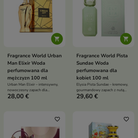


Fragrance World Urban
Fragrance World Pista
Man Elixir Woda
Sundae Woda
perfumowana dla
perfumowana dla
mężczyzn 100 ml
kobiet 100 ml
Urban Man Elixir – intensywny,
Elysia Pista Sundae – kremowy,
nowoczesny zapach dla
gourmandowy zapach z nutą
28,00 €
29,60 €
mężczyzn, łączący świeżość
pistacji, lodów i wanilii, który
cytrusów i kwiatów z
otula jak deser i zachwyca
przyprawową głębią i żywiczną
słodką elegancją
bazą
favorite_border
favorite_border