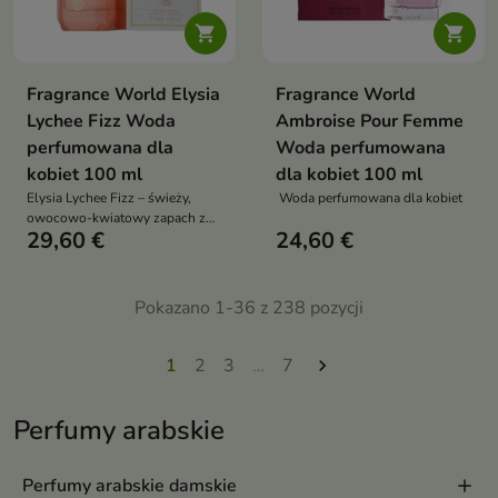


Fragrance World Elysia
Fragrance World
Lychee Fizz Woda
Ambroise Pour Femme
perfumowana dla
Woda perfumowana
kobiet 100 ml
dla kobiet 100 ml
Elysia Lychee Fizz – świeży,
Woda perfumowana dla kobiet
owocowo-kwiatowy zapach z
29,60 €
24,60 €
nutą liczi, który łączy soczystą
energię cytrusów z delikatną,
kobiecą słodyczą
Pokazano 1-36 z 238 pozycji
1
2
3
…
7

Perfumy arabskie
Perfumy arabskie damskie