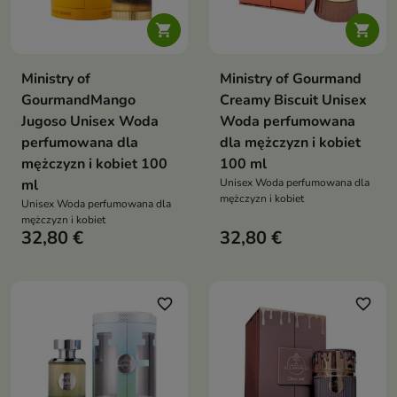


Ministry of
Ministry of Gourmand
GourmandMango
Creamy Biscuit Unisex
Jugoso Unisex Woda
Woda perfumowana
perfumowana dla
dla mężczyzn i kobiet
mężczyzn i kobiet 100
100 ml
ml
Unisex Woda perfumowana dla
mężczyzn i kobiet
Unisex Woda perfumowana dla
mężczyzn i kobiet
32,80 €
32,80 €
favorite_border
favorite_border