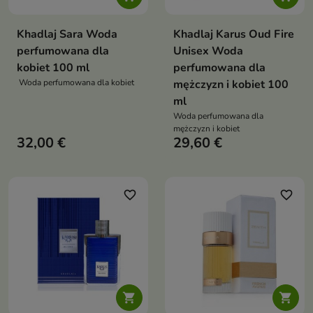
Khadlaj Sara Woda
Khadlaj Karus Oud Fire
perfumowana dla
Unisex Woda
kobiet 100 ml
perfumowana dla
Woda perfumowana dla kobiet
mężczyzn i kobiet 100
ml
Woda perfumowana dla
mężczyzn i kobiet
32,00 €
29,60 €
favorite_border
favorite_border

