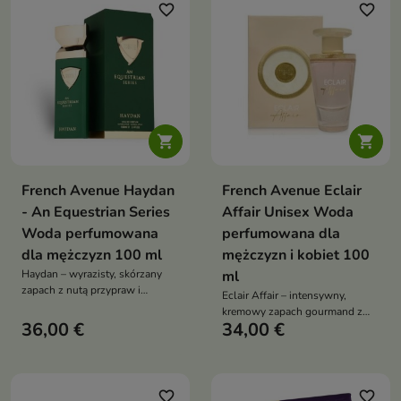
favorite_border
favorite_border


French Avenue Haydan
French Avenue Eclair
- An Equestrian Series
Affair Unisex Woda
Woda perfumowana
perfumowana dla
dla mężczyzn 100 ml
mężczyzn i kobiet 100
Haydan – wyrazisty, skórzany
ml
zapach z nutą przypraw i
Eclair Affair – intensywny,
czekolady, łączący surową
kremowy zapach gourmand z
elegancję z głęboką, zmysłową
36,00 €
34,00 €
nutą karmelu, wanilii i kokosa,
aurą
który otula zmysłową, deserową
aurą
favorite_border
favorite_border