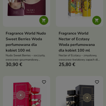


Fragrance World Nudo
Fragrance World
Sweet Berries Woda
Nectar of Ecstasy
perfumowana dla
Woda perfumowana
kobiet 100 ml
dla kobiet 100 ml
Nudo Sweet Berries – soczysty,
Nectar of Ecstacy – zmysłowy,
owocowo-gourmandowy
owocowo-kwiatowy zapach dla
30,90 €
25,80 €
zapach pełen słodyczy i
kobiet, który łączy świeżość
świeżości, idealny dla kobiet
jagód z elegancką lekkością
kochających energetyczne,
kwiatów i ciepłą, słodką bazą
„smaczne” kompozycje
favorite_border
favorite_border