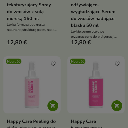
teksturyzujący Spray
odżywiająco-
do włosów z solą
wygładzające Serum
morską 150 ml
do włosów nadające
Lekka formuła podkreśla
blasku 50 ml
naturalną strukturę pasm, nadaje
Lekkie serum olejowe
im matowe wykończenie i
przeznaczone do pielęgnacji
zapewnia swobodny, lekko
12,80 €
12,80 €
włosów wymagających
niedbały wygląd fryzury.
wygładzenia, odżywienia i
ochrony przed przesuszeniem.
Nowość
Nowość
favorite_border
favorite_border


Happy Care Peeling do
Happy Care