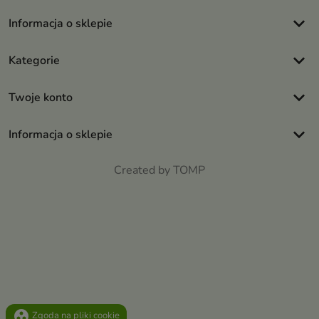
keyboard_arrow_down
Informacja o sklepie
keyboard_arrow_down
Kategorie
keyboard_arrow_down
Twoje konto
keyboard_arrow_down
Informacja o sklepie
Created by TOMP
group_work
Zgoda na pliki cookie