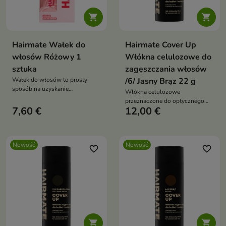


Hairmate Wałek do
Hairmate Cover Up
włosów Różowy 1
Włókna celulozowe do
sztuka
zagęszczania włosów
Wałek do włosów to prosty
/6/ Jasny Brąz 22 g
sposób na uzyskanie
Włókna celulozowe
efektownych loków i miękkich
przeznaczone do optycznego
fal bez użycia wysokiej
7,60 €
12,00 €
zagęszczania włosów oraz
temperatury.
maskowania miejsc, w których
widoczna jest skóra głowy.
Nowość
Nowość
favorite_border
favorite_border

