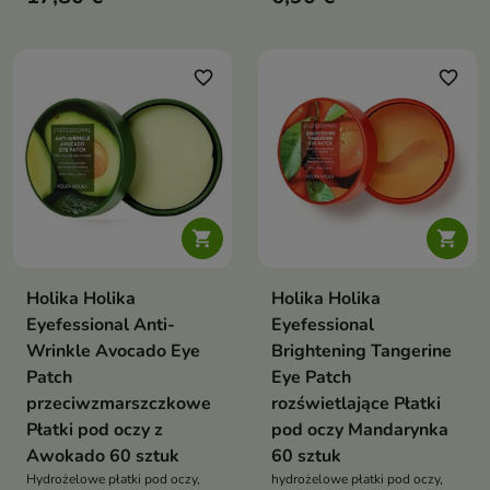
jej zdrowy blask
zanieczyszczenia, odświeżyć
cerę i przywrócić jej promienny
wygląd
favorite_border
favorite_border


Holika Holika
Holika Holika
Eyefessional Anti-
Eyefessional
Wrinkle Avocado Eye
Brightening Tangerine
Patch
Eye Patch
przeciwzmarszczkowe
rozświetlające Płatki
Płatki pod oczy z
pod oczy Mandarynka
Awokado 60 sztuk
60 sztuk
Hydrożelowe płatki pod oczy,
hydrożelowe płatki pod oczy,