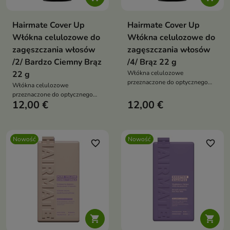
Hairmate Cover Up
Hairmate Cover Up
Włókna celulozowe do
Włókna celulozowe do
zagęszczania włosów
zagęszczania włosów
/2/ Bardzo Ciemny Brąz
/4/ Brąz 22 g
22 g
Włókna celulozowe
przeznaczone do optycznego
Włókna celulozowe
zagęszczania włosów oraz
przeznaczone do optycznego
maskowania miejsc, w których
12,00 €
12,00 €
zagęszczania włosów oraz
widoczna jest skóra głowy.
maskowania miejsc, w których
widoczna jest skóra głowy.
Nowość
Nowość
favorite_border
favorite_border

