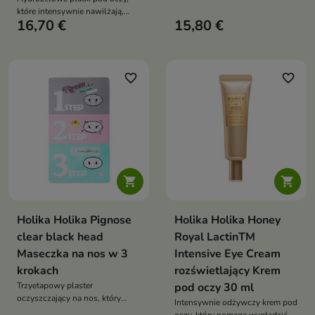
zanieczyszczenia, koi
które intensywnie nawilżają,
podrażnienia i pomaga
16,70 €
15,80 €
koją podrażnienia i pomagają
zmniejszyć widoczność
przywrócić świeży, wypoczęty
zaczerwienień
wygląd okolicy oka
favorite_border
favorite_border


Holika Holika Pignose
Holika Holika Honey
clear black head
Royal LactinTM
Maseczka na nos w 3
Intensive Eye Cream
krokach
rozświetlający Krem
Trzyetapowy plaster
pod oczy 30 ml
oczyszczający na nos, który
Intensywnie odżywczy krem pod
pomaga usunąć zaskórniki,