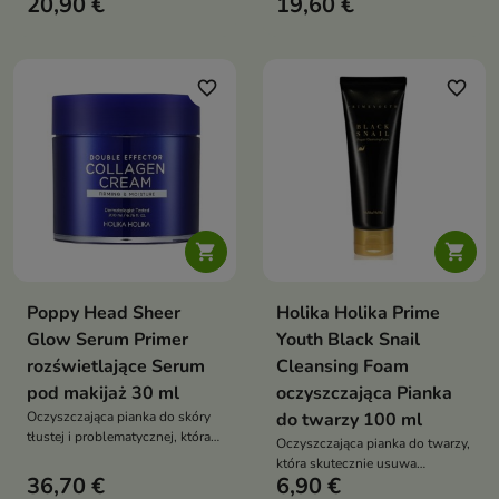
20,90 €
19,60 €
które intensywnie nawilża,
promienny wygląd
odżywia i przywraca skórze
zdrowy, promienny wygląd
favorite_border
favorite_border


Poppy Head Sheer
Holika Holika Prime
Glow Serum Primer
Youth Black Snail
rozświetlające Serum
Cleansing Foam
pod makijaż 30 ml
oczyszczająca Pianka
Oczyszczająca pianka do skóry
do twarzy 100 ml
tłustej i problematycznej, która
Oczyszczająca pianka do twarzy,
pomaga regulować sebum,
która skutecznie usuwa
wspiera redukcję
36,70 €
6,90 €
zanieczyszczenia, wspiera
niedoskonałości i pozostawia