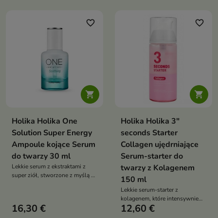
zapewnia świeży oddech na
poprawia jej elastyczność oraz
długi czas
wspiera młody i promienny
wygląd cery
favorite_border
favorite_border


Holika Holika One
Holika Holika 3"
Solution Super Energy
seconds Starter
Ampoule kojące Serum
Collagen ujędrniające
do twarzy 30 ml
Serum-starter do
Lekkie serum z ekstraktami z
twarzy z Kolagenem
super ziół, stworzone z myślą o
150 ml
skórze problematycznej,
Lekkie serum-starter z
mieszanej i tłustej. Produkt
kolagenem, które intensywnie
skutecznie nawilża, koi
16,30 €
12,60 €
nawilża skórę, poprawia jej
podrażnienia oraz pomaga
elastyczność i przygotowuje