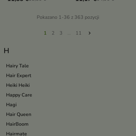
wspiera redukcję
redukcję niedoskonałości i koi
niedoskonałości i pozostawia
podrażnioną skórę
skórę świeżą oraz komfortową
Pokazano 1-36 z 363 pozycji
1
2
3
…
11

H
Hairy Tale
Hair Expert
Heiki Heiki
Happy Care
Hagi
Hair Queen
HairBoom
Hairmate