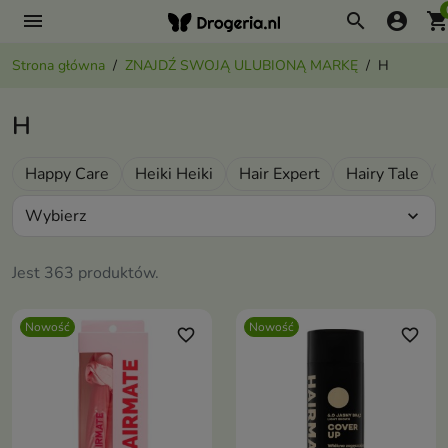
menu
search
account_circle
shopping_ca
Strona główna
ZNAJDŹ SWOJĄ ULUBIONĄ MARKĘ
H
H
Happy Care
Heiki Heiki
Hair Expert
Hairy Tale
Wybierz
expand_more
Jest 363 produktów.
Nowość
Nowość
favorite_border
favorite_border