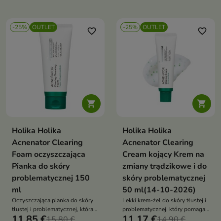
nawilżenie skóry i pomaga
skórę świeżą oraz komfortową
utrzymać jej miękkość oraz
komfort
-25%
OUTLET
-25%
OUTLET
favorite_border
favorite_border


Holika Holika
Holika Holika
Acnenator Clearing
Acnenator Clearing
Foam oczyszczająca
Cream kojący Krem na
Pianka do skóry
zmiany trądzikowe i do
problematycznej 150
skóry problematycznej
ml
50 ml(14-10-2026)
Oczyszczająca pianka do skóry
Lekki krem-żel do skóry tłustej i
tłustej i problematycznej, która
problematycznej, który pomaga
11,85 €
11,17 €
pomaga regulować sebum,
15,80 €
regulować sebum, wspiera
14,90 €