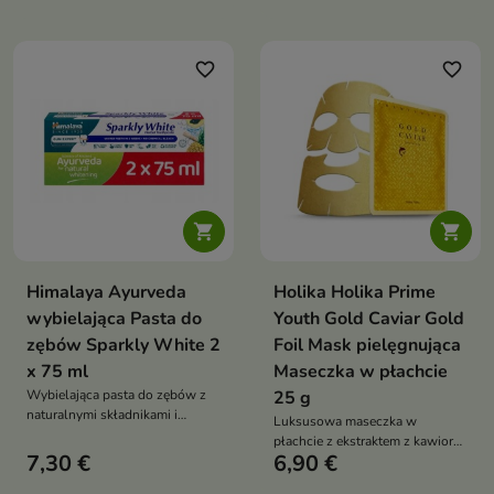
dziąseł, wspiera ochronę przed
tygodniach
próchnicą oraz zapewnia
długotrwałą świeżość oddechu
favorite_border
favorite_border


Himalaya Ayurveda
Holika Holika Prime
wybielająca Pasta do
Youth Gold Caviar Gold
zębów Sparkly White 2
Foil Mask pielęgnująca
x 75 ml
Maseczka w płachcie
Wybielająca pasta do zębów z
25 g
naturalnymi składnikami i
Luksusowa maseczka w
enzymami roślinnymi, która
płachcie z ekstraktem z kawioru i
pomaga usuwać przebarwienia,
7,30 €
6,90 €
złotem koloidalnym, która
wspiera ochronę dziąseł oraz
intensywnie odżywia skórę,