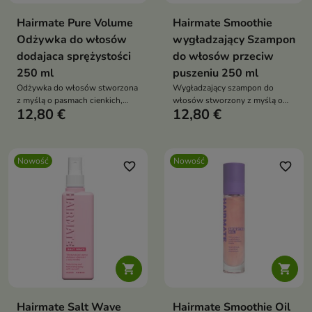
Hairmate Pure Volume
Hairmate Smoothie
Odżywka do włosów
wygładzający Szampon
dodajaca sprężystości
do włosów przeciw
250 ml
puszeniu 250 ml
Odżywka do włosów stworzona
Wygładzający szampon do
z myślą o pasmach cienkich,
włosów stworzony z myślą o
12,80 €
12,80 €
delikatnych i pozbawionych
pasmach niesfornych, suchych i
objętości
podatnych na puszenie
Nowość
Nowość
favorite_border
favorite_border


Hairmate Salt Wave
Hairmate Smoothie Oil