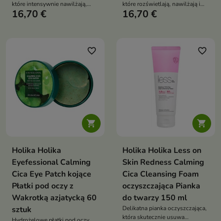
które intensywnie nawilżają,
które rozświetlają, nawilżają i
16,70 €
16,70 €
odżywiają i pomagają wygładzić
pomagają zmniejszyć oznaki
drobne zmarszczki oraz oznaki
zmęczenia oraz cienie pod
zmęczenia
oczami
favorite_border
favorite_border


Holika Holika
Holika Holika Less on
Eyefessional Calming
Skin Redness Calming
Cica Eye Patch kojące
Cica Cleansing Foam
Płatki pod oczy z
oczyszczająca Pianka
Wakrotką azjatycką 60
do twarzy 150 ml
sztuk
Delikatna pianka oczyszczająca,
która skutecznie usuwa
Hydrożelowe płatki pod oczy,