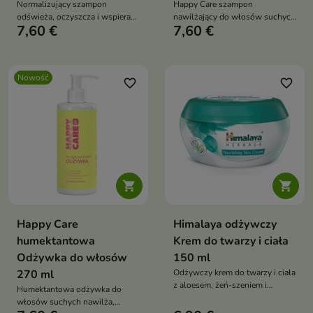
Normalizujący szampon
Happy Care szampon
odświeża, oczyszcza i wspiera
nawilżający do włosów suchych
7,60 €
7,60 €
równowagę skóry głowy oraz
z D-pantenolem, sorbitolem i
włosów skłonnych do
alantoiną oczyszcza, koi i
przetłuszczania. Wegańska
przywraca miękkość
formuła z mentolem,
Nowość
pantenolem, proteinami
favorite_border
favorite_border
roślinnymi, proteinami pszenicy
oraz olejkami eterycznymi z
neroli i may chang zawiera 95%
składników pochodzenia
naturalnego


Happy Care
Himalaya odżywczy
humektantowa
Krem do twarzy i ciała
Odżywka do włosów
150 ml
270 ml
Odżywczy krem do twarzy i ciała
z aloesem, żeń-szeniem i
Humektantowa odżywka do
indyjskim drzewem kino, który
włosów suchych nawilża,
pomaga nawilżać, wygładzać