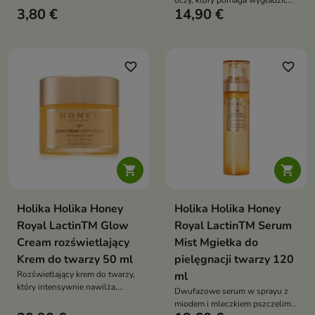
oczy, który pomaga wygładzić
oczyścić pory i wygładzić skórę
3,80 €
14,90 €
drobne zmarszczki, rozjaśnić
cienie i przywrócić skórze wokół
oczu świeży, młodszy wygląd
favorite_border
favorite_border


Holika Holika Honey
Holika Holika Honey
Royal LactinTM Glow
Royal LactinTM Serum
Cream rozświetlający
Mist Mgiełka do
Krem do twarzy 50 ml
pielęgnacji twarzy 120
Rozświetlający krem do twarzy,
ml
który intensywnie nawilża,
Dwufazowe serum w sprayu z
odżywia skórę i pomaga
miodem i mleczkiem pszczelim,
przywrócić jej zdrowy,