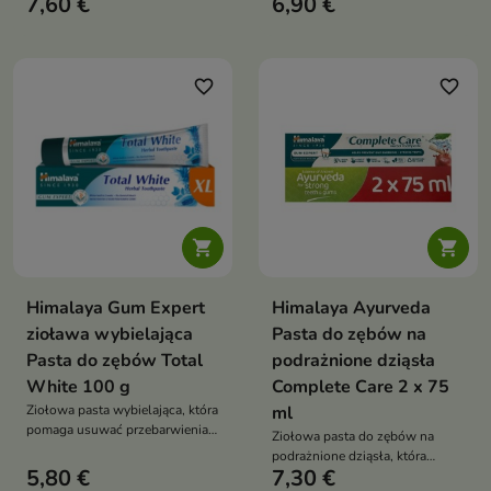
7,60 €
6,90 €
wygładza i przywraca pasmom
oraz przywracać skórze
miękkość oraz naturalny połysk.
miękkość i elastyczność
Wegańska formuła z systemem
pielęgnacji PEH, trehalozą,
fruktozą, kwasem
favorite_border
favorite_border
hialuronowym, pantenolem i
masłem shea zawiera 96%
składników pochodzenia
naturalnego


Himalaya Gum Expert
Himalaya Ayurveda
zioława wybielająca
Pasta do zębów na
Pasta do zębów Total
podrażnione dziąsła
White 100 g
Complete Care 2 x 75
Ziołowa pasta wybielająca, która
ml
pomaga usuwać przebarwienia,
Ziołowa pasta do zębów na
wspiera zdrowie dziąseł oraz
podrażnione dziąsła, która
zapewnia świeży oddech i
5,80 €
7,30 €
pomaga ograniczać krwawienie
widocznie bielsze zęby już po 2