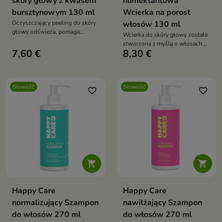
skóry głowy z kwasem
humektantowa
bursztynowym 130 ml
Wcierka na porost
Oczyszczający peeling do skóry
włosów 130 ml
głowy odświeża, pomaga
Wcierka do skóry głowy została
regulować nadmiar sebum i
stworzona z myślą o włosach
unosi włosy u nasady.
7,60 €
8,30 €
osłabionych, wypadających,
Wegańska formuła z systemem
łamliwych i wymagających
pielęgnacji PEH, kwasem
wzmocnienia już u źródła. Lekka
bursztynowym, sokiem z aceroli,
formuła nie obciąża pasm, nie
pantenolem, gliceryną i kwasem
Nowość
Nowość
zmniejsza ich objętości i
favorite_border
favorite_border
hialuronowym zawiera 96%
sprawdzi się w codziennym
składników pochodzenia
stosowaniu
naturalnego


Happy Care
Happy Care
normalizujący Szampon
nawilżający Szampon
do włosów 270 ml
do włosów 270 ml