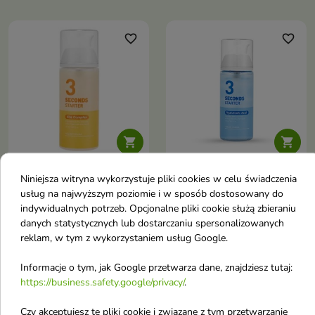
regulować nadmiar sebum
cerę do dalszych etapów
pielęgnacji
favorite_border
favorite_border


Niniejsza witryna wykorzystuje pliki cookies w celu świadczenia
Holika Holika 3"
Holika Holika 3"
usług na najwyższym poziomie i w sposób dostosowany do
seconds Starter Vita
seconds Starter
indywidualnych potrzeb. Opcjonalne pliki cookie służą zbieraniu
Complex Serum-starter
Hyaluronic Acid
danych statystycznych lub dostarczaniu spersonalizowanych
do twarzy z
nawilżające Serum-
reklam, w tym z wykorzystaniem usług Google.
Kompleksem witamin
starter do twarzy z
150 ml
Kwasem hialuronowym
Informacje o tym, jak Google przetwarza dane, znajdziesz tutaj:
Serum-starter, które intensywnie
150 ml
https://business.safety.google/privacy/
.
nawilża, rozświetla i wygładza
Lekkie serum nawilżające z
skórę, jednocześnie
kwasem hialuronowym, które
Czy akceptujesz te pliki cookie i związane z tym przetwarzanie