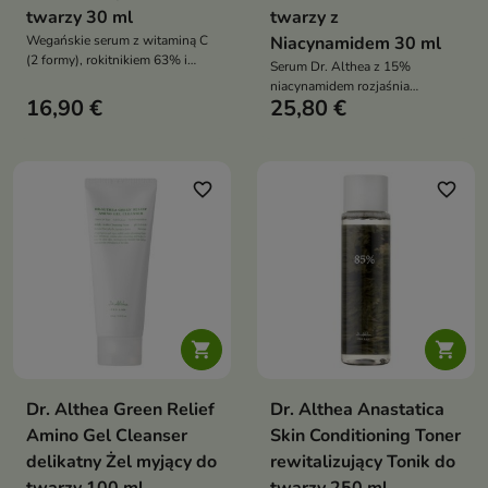
twarzy 30 ml
twarzy z
Wegańskie serum z witaminą C
Niacynamidem 30 ml
(2 formy), rokitnikiem 63% i
Serum Dr. Althea z 15%
niacynamidem – intensywnie
niacynamidem rozjaśnia
rozświetla, wyrównuje koloryt i
16,90 €
25,80 €
przebarwienia, reguluje sebum,
działa silnie antyoksydacyjnie
zwęża pory i łagodzi stany
zapalne. Idealne dla cery tłustej i
problematycznej
favorite_border
favorite_border


Dr. Althea Green Relief
Dr. Althea Anastatica
Amino Gel Cleanser
Skin Conditioning Toner
delikatny Żel myjący do
rewitalizujący Tonik do