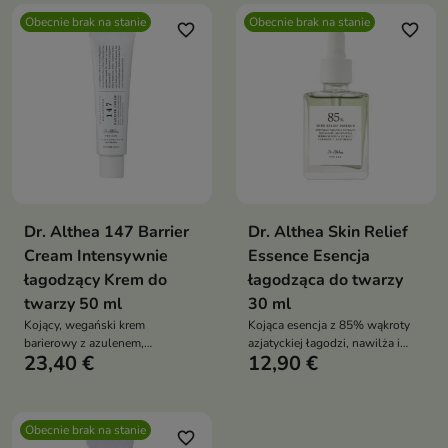
odwodnionej
formuła odblokowuje ujścia
Obecnie brak na stanie
Obecnie brak na stanie
gruczołów łojowych, łagodzi i
favorite_border
favorite_border
nawilża, pozostawiając skórę
gładką i odświeżoną – bez
podrażnień
Dr. Althea 147 Barrier
Dr. Althea Skin Relief
Cream Intensywnie
Essence Esencja
łagodzący Krem do
łagodząca do twarzy
twarzy 50 ml
30 ml
Kojący, wegański krem
Kojąca esencja z 85% wąkroty
barierowy z azulenem,
azjatyckiej łagodzi, nawilża i
23,40 €
12,90 €
ceramidami i kompleksem
wspiera regenerację. Idealna dla
hialuronianów – nawilża,
skóry wrażliwej, trądzikowej i
wzmacnia barierę i redukuje
podrażnionej
zaczerwienienia
Obecnie brak na stanie
favorite_border