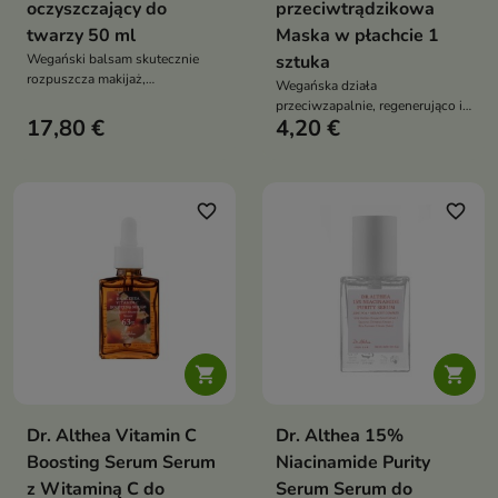
oczyszczający do
przeciwtrądzikowa
twarzy 50 ml
Maska w płachcie 1
Wegański balsam skutecznie
sztuka
rozpuszcza makijaż,
Wegańska działa
zanieczyszczenia i SPF, nie
przeciwzapalnie, regenerująco i
naruszając bariery skóry.
17,80 €
4,20 €
łagodząco. Nawilża, redukuje
Regeneruje, łagodzi i odżywia
niedoskonałości i wspiera
cerę, pozostawiając ją miękką,
mikrobiom, przywracając skórze
gładką i promienną
równowagę, gładkość i zdrowy
wygląd
favorite_border
favorite_border


Dr. Althea Vitamin C
Dr. Althea 15%
Boosting Serum Serum
Niacinamide Purity
z Witaminą C do
Serum Serum do