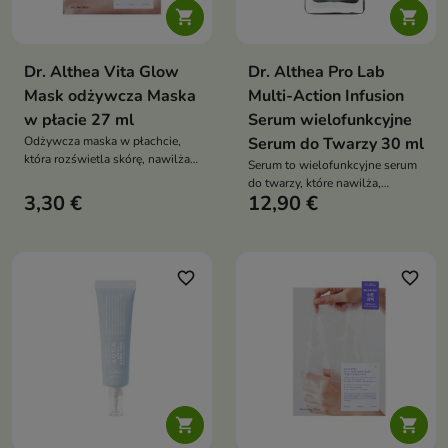


Dr. Althea Vita Glow
Dr. Althea Pro Lab
Mask odżywcza Maska
Multi-Action Infusion
w płacie 27 ml
Serum wielofunkcyjne
Odżywcza maska w płachcie,
Serum do Twarzy 30 ml
która rozświetla skórę, nawilża
Serum to wielofunkcyjne serum
ją i przywraca jej zdrowy,
do twarzy, które nawilża,
promienny wygląd
3,30 €
12,90 €
rozświetla i regeneruje skórę,
poprawiając jej ogólną kondycję
favorite_border
favorite_border

