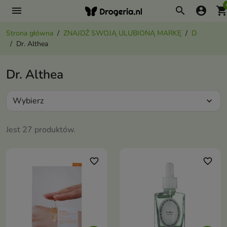
menu
search
account_circle
shopping_ca
Strona główna
ZNAJDŹ SWOJĄ ULUBIONĄ MARKĘ
D
Dr. Althea
Dr. Althea
Wybierz
expand_more
Jest 27 produktów.
favorite_border
favorite_border