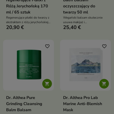
regenerujące Płatki z
Balm Balsam
Różą Jerychońską 170
oczyszczający do
ml / 65 sztuk
twarzy 50 ml
Regenerujące płatki do twarzy z
Wegański balsam skutecznie
ekstraktem z róży jerychońskiej,
usuwa makijaż i
20,90 €
25,40 €
które intensywnie nawilżają
zanieczyszczenia. Oczyszcza
skórę, łagodzą podrażnienia i
pory, łagodzi stany zapalne i
wspierają jej regenerację
pozostawia skórę gładką, miękką
i odżywioną – idealny pierwszy
krok wieczornej pielęgnacji
favorite_border
favorite_border


Dr. Althea Pure
Dr. Althea Pro Lab
Grinding Cleansing
Marine Anti-Blemish
Balm Balsam
Mask