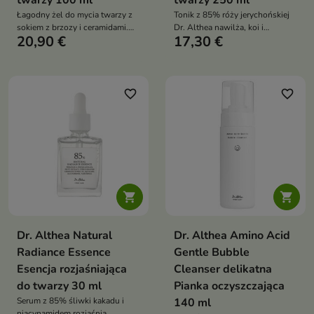
twarzy 100 ml
twarzy 250 ml
Łagodny żel do mycia twarzy z
Tonik z 85% róży jerychońskiej
sokiem z brzozy i ceramidami.
Dr. Althea nawilża, koi i
20,90 €
17,30 €
Oczyszcza, nawilża i koi skórę,
rozjaśnia skórę. Idealny dla cery
idealny dla cery wrażliwej i
wrażliwej, z przebarwieniami i
skłonnej do podrażnień.
zaburzoną barierą
favorite_border
favorite_border


Dr. Althea Natural
Dr. Althea Amino Acid
Radiance Essence
Gentle Bubble
Esencja rozjaśniająca
Cleanser delikatna
do twarzy 30 ml
Pianka oczyszczająca
Serum z 85% śliwki kakadu i
140 ml
niacynamidem rozjaśnia,