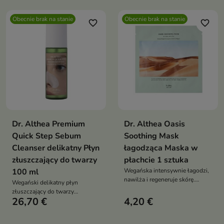
pomaga redukować oznaki
starzenia
Obecnie brak na stanie
Obecnie brak na stanie
favorite_border
favorite_border
Dr. Althea Premium
Dr. Althea Oasis
Quick Step Sebum
Soothing Mask
Cleanser delikatny Płyn
łagodząca Maska w
złuszczający do twarzy
płachcie 1 sztuka
100 ml
Wegańska intensywnie łagodzi,
nawilża i regeneruje skórę.
Wegański delikatny płyn
Przywraca komfort, redukuje
złuszczający do twarzy
podrażnienia i nadaje cerze
26,70 €
4,20 €
skutecznie oczyszcza pory,
zdrowy, promienny wygląd –
reguluje sebum i redukuje
idealna dla skóry wrażliwej i
zaskórniki. Delikatna, wodnista