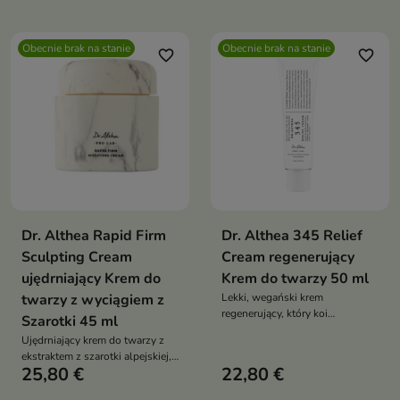
regeneruje, koi skórę i przywraca
poprawia jej elastyczność
jej naturalny blask
Obecnie brak na stanie
Obecnie brak na stanie
favorite_border
favorite_border
Dr. Althea Rapid Firm
Dr. Althea 345 Relief
Sculpting Cream
Cream regenerujący
ujędrniający Krem do
Krem do twarzy 50 ml
twarzy z wyciągiem z
Lekki, wegański krem
regenerujący, który koi
Szarotki 45 ml
podrażnienia, wzmacnia barierę
Ujędrniający krem do twarzy z
hydrolipidową i przywraca
ekstraktem z szarotki alpejskiej,
skórze komfort. Idealny dla cery
25,80 €
22,80 €
który poprawia elastyczność
wrażliwej i wymagającej
skóry, intensywnie nawilża i
odbudowy