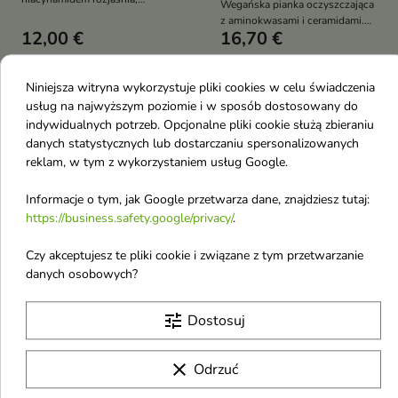
Wegańska pianka oczyszczająca
regeneruje i chroni skórę przed
z aminokwasami i ceramidami.
przebarwieniami. Dla cery
12,00 €
16,70 €
Oczyszcza, nawilża i chroni
matowej, wrażliwej i z
barierę skóry. Idealna dla cery
niedoskonałościami
suchej i wrażliwej
Niniejsza witryna wykorzystuje pliki cookies w celu świadczenia
Obecnie brak na stanie
Obecnie brak na stanie
favorite_border
favorite_border
usług na najwyższym poziomie i w sposób dostosowany do
indywidualnych potrzeb. Opcjonalne pliki cookie służą zbieraniu
danych statystycznych lub dostarczaniu spersonalizowanych
reklam, w tym z wykorzystaniem usług Google.
Informacje o tym, jak Google przetwarza dane, znajdziesz tutaj:
https://business.safety.google/privacy/
.
Czy akceptujesz te pliki cookie i związane z tym przetwarzanie
danych osobowych?
Dr. Althea 345 Relief
Dr. Althea Aqua Marine
Cream Mist kojąca
Jelly Mist nawilżająca
tune
Dostosuj
kremowa Mgiełka do
galaretowa Mgiełka do
twarzy 100 ml
twarzy 100 ml
clear
Dr. Althea 345 Relief Cream Mist
Nawilżająca mgiełka do twarzy o
Odrzuć
to kremowa mgiełka do twarzy,
galaretkowej konsystencji, która