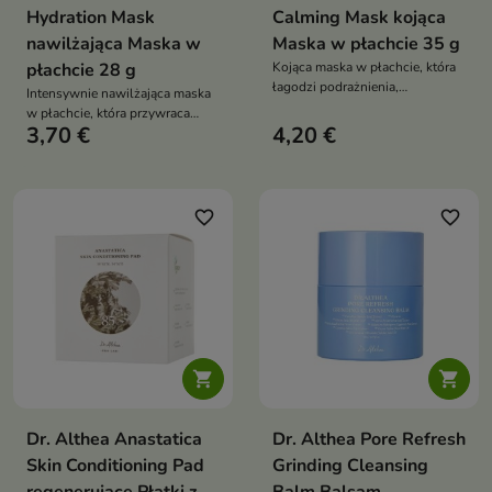
Hydration Mask
Calming Mask kojąca
nawilżająca Maska w
Maska w płachcie 35 g
płachcie 28 g
Kojąca maska w płachcie, która
łagodzi podrażnienia,
Intensywnie nawilżająca maska
intensywnie nawilża skórę i
w płachcie, która przywraca
pomaga zmniejszyć
3,70 €
4,20 €
komfort odwodnionej skórze,
zaczerwienienia
łagodzi podrażnienia i poprawia
jej elastyczność
favorite_border
favorite_border


Dr. Althea Anastatica
Dr. Althea Pore Refresh
Skin Conditioning Pad
Grinding Cleansing