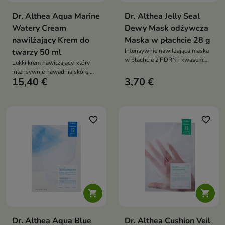
Dr. Althea Aqua Marine
Dr. Althea Jelly Seal
Watery Cream
Dewy Mask odżywcza
nawilżający Krem do
Maska w płachcie 28 g
twarzy 50 ml
Intensywnie nawilżająca maska
w płachcie z PDRN i kwasem
Lekki krem nawilżający, który
hialuronowym, która wygładza
intensywnie nawadnia skórę,
skórę, poprawia jej elastyczność
15,40 €
3,70 €
wspiera jej regenerację i
i przywraca komfort nawet
pozostawia ją miękką, gładką
wrażliwej cerze
oraz komfortowo ukojoną
favorite_border
favorite_border


Dr. Althea Aqua Blue
Dr. Althea Cushion Veil