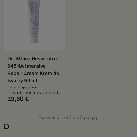
Dr. Althea Resveratrol
345NA Intensive
Repair Cream Krem do
twarzy 50 ml
Regenerujący krem z
resweratrolem, niacynamidem i
29,60 €
opuncją figową. Nawilża, koi i
wzmacnia barierę skóry. Dla
każdego typu cery, również
wrażliwej
Pokazano 1-27 z 27 pozycji
D