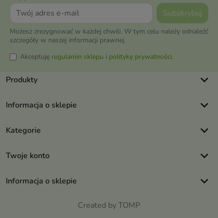
Możesz zrezygnować w każdej chwili. W tym celu należy odnaleźć
szczegóły w naszej informacji prawnej.
Akceptuję
regulamin sklepu
i
politykę prywatności
.
keyboard_arrow_down
Produkty
keyboard_arrow_down
Informacja o sklepie
keyboard_arrow_down
Kategorie
keyboard_arrow_down
Twoje konto
keyboard_arrow_down
Informacja o sklepie
Created by TOMP