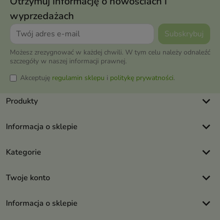
Otrzymuj informację o nowościach i
wyprzedażach
Możesz zrezygnować w każdej chwili. W tym celu należy odnaleźć
szczegóły w naszej informacji prawnej.
Akceptuję
regulamin sklepu
i
politykę prywatności
.
keyboard_arrow_down
Produkty
keyboard_arrow_down
Informacja o sklepie
keyboard_arrow_down
Kategorie
keyboard_arrow_down
Twoje konto
keyboard_arrow_down
Informacja o sklepie