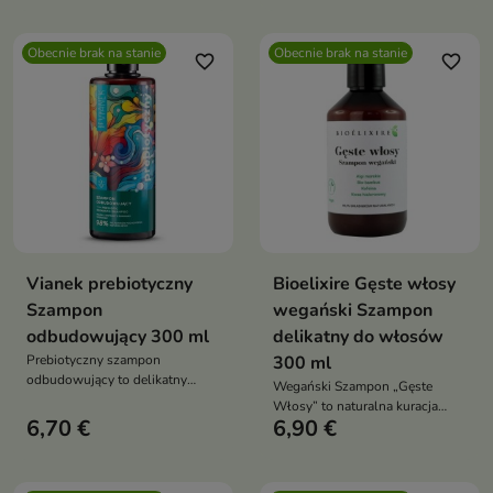
jednocześnie dbając o
równowagę skóry głowy
Obecnie brak na stanie
Obecnie brak na stanie
favorite_border
favorite_border
Vianek prebiotyczny
Bioelixire Gęste włosy
Szampon
wegański Szampon
odbudowujący 300 ml
delikatny do włosów
Prebiotyczny szampon
300 ml
odbudowujący to delikatny
Wegański Szampon „Gęste
szampon z prebiotykami
Włosy” to naturalna kuracja
przeznaczony do pielęgnacji
6,70 €
6,90 €
oczyszczająca i wzmacniająca.
suchych, łamliwych i
Skutecznie myje skórę głowy,
wymagających regeneracji
stymuluje porost włosów i
włosów. Skutecznie oczyszcza
ogranicza ich wypadanie, nie