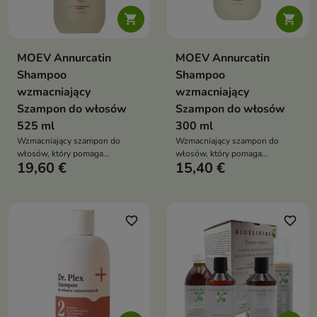


MOEV Annurcatin
MOEV Annurcatin
Shampoo
Shampoo
wzmacniający
wzmacniający
Szampon do włosów
Szampon do włosów
525 ml
300 ml
Wzmacniający szampon do
Wzmacniający szampon do
włosów, który pomaga
włosów, który pomaga
19,60 €
15,40 €
ograniczyć wypadanie włosów,
ograniczyć wypadanie włosów,
pobudza wzrost nowych pasm i
pobudza wzrost nowych pasm i
zwiększa objętość fryzury
zwiększa objętość fryzury
favorite_border
favorite_border