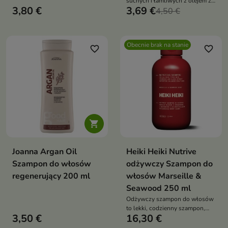
suchych i łamliwych z olejem z
3,80 €
3,69 €
oliwek, mocznikiem i
4,50 €
pantenolem, myje, regeneruje i
dodaje blasku
Obecnie brak na stanie
favorite_border
favorite_border

Joanna Argan Oil
Heiki Heiki Nutrive
Szampon do włosów
odżywczy Szampon do
regenerujący 200 ml
włosów Marseille &
Seawood 250 ml
Odżywczy szampon do włosów
to lekki, codzienny szampon,
3,50 €
16,30 €
który wzmacnia włosy, nawilża i
ogranicza puszenie,