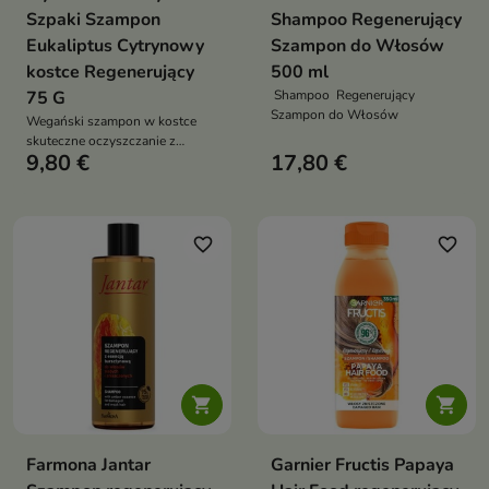
Szpaki Szampon
Shampoo Regenerujący
Eukaliptus Cytrynowy
Szampon do Włosów
kostce Regenerujący
500 ml
75 G
Shampoo Regenerujący
Szampon do Włosów
Wegański szampon w kostce
skuteczne oczyszczanie z
9,80 €
17,80 €
pielęgnacją włosów i skóry
głowy
favorite_border
favorite_border


Farmona Jantar
Garnier Fructis Papaya