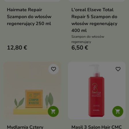
Hairmate Repair
L'oreal Elseve Total
Szampon do włosów
Repair 5 Szampon do
regenerujący 250 ml
włosów regenerujący
400 ml
Szampon do włosów
regenerujący
12,80 €
6,50 €
favorite_border
favorite_border


Mydlarnia Cztery
Masil 3 Salon Hair CMC