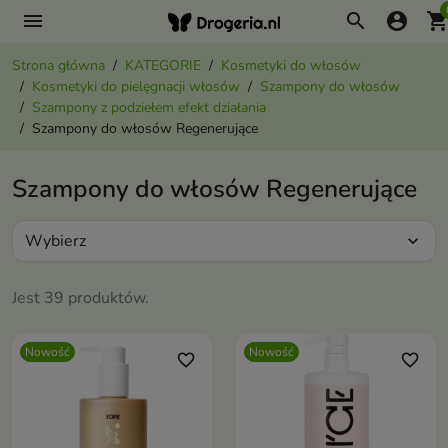
menu
search
account_circle
shopping_ca
Strona główna
KATEGORIE
Kosmetyki do włosów
Kosmetyki do pielęgnacji włosów
Szampony do włosów
Szampony z podziełem efekt działania
Szampony do włosów Regenerujące
Szampony do włosów Regenerujące
Wybierz
expand_more
Jest 39 produktów.
Nowość
Nowość
favorite_border
favorite_border