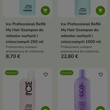


Ice Professional Refill
Ice Professional Refill
My Hair Szampon do
My Hair Szampon do
włosów suchych i
włosów suchych i
zniszczonych 250 ml
zniszczonych 1000 ml
Profesjonalny szampon
Profesjonalny szampon
przeznaczony do codziennej
przeznaczony do codziennej
8,70 €
22,80 €
pielęgnacji włosów suchych,
pielęgnacji włosów suchych,
zniszczonych i pozbawionych
zniszczonych i pozbawionych
witalności.
witalności.
Nowość
Nowość
favorite_border
favorite_border