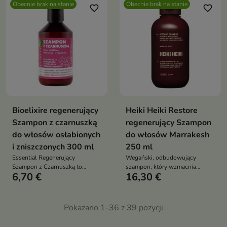
skórę głowy, wspiera mikrobiom
Obecnie brak na stanie
Obecnie brak na stanie
naruszając bariery
favorite_border
favorite_border
oraz pomaga przywrócić
hydrolipidowej
włosom siłę, miękkość i
sprężystość
Bioelixire regenerujący
Heiki Heiki Restore
Szampon z czarnuszką
regenerujący Szampon
do włosów osłabionych
do włosów Marrakesh
i zniszczonych 300 ml
250 ml
Essential Regenerujący
Wegański, odbudowujący
Szampon z Czarnuszką to
szampon, który wzmacnia
6,70 €
16,30 €
wzmacniający szampon do
włosy, regeneruje ich strukturę i
codziennej pielęgnacji włosów
intensywnie nawilża — idealny
osłabionych i nadmiernie
do włosów suchych,
wypadających. Oczyszcza,
zniszczonych i osłabionych
Pokazano 1-36 z 39 pozycji
stymuluje porost oraz wspiera
regenerację struktury włosa