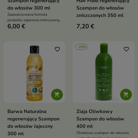
Szampon regenerujący
Hair Food regenerujący
do włosów 300 ml
Szampon do włosów
Zaawansowana formuła
zniszczonych 350 ml
produktu zapewnia intensywną
6,00 €
7,20 €
regenerację i nawilżenie włosów
-18%
favorite_border
favorite_border


Barwa Naturalna
Ziaja Oliwkowy
regenerujący Szampon
Szampon do włosów
do włosów Jajeczny
400 ml
300 ml
Oliwkowy szampon do włosów