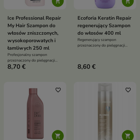


Ice Professional Repair
Ecoforia Keratin Repair
My Hair Szampon do
regenerujący Szampon
włosów zniszczonych,
do włosów 400 ml
wysokoporowatych i
Regenerujący szampon
przeznaczony do pielęgnacji
łamliwych 250 ml
włosów zniszczonych,
Profesjonalny szampon
osłabionych i podatnych na
przeznaczony do pielęgnacji
łamanie.
8,70 €
8,60 €
włosów osłabionych,
wysokoporowatych i podatnych
na uszkodzenia
favorite_border
favorite_border

