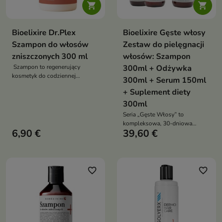


Bioelixire Dr.Plex
Bioelixire Gęste włosy
Szampon do włosów
Zestaw do pielęgnacji
zniszczonych 300 ml
włosów: Szampon
Szampon to regenerujący
300ml + Odżywka
kosmetyk do codziennej
300ml + Serum 150ml
pielęgnacji włosów łamliwych i
+ Suplement diety
zniszczonych, który dokładnie
oczyszcza, odbudowuje
300ml
strukturę kosmyków i wspiera
Seria „Gęste Włosy” to
zdrową kondycję skóry głowy
kompleksowa, 30-dniowa
6,90 €
39,60 €
kuracja przeciw wypadaniu
włosów. Łączy pielęgnację
zewnętrzną i wsparcie od
wewnątrz, wzmacnia cebulki,
przyspiesza wzrost i poprawia
favorite_border
favorite_border
ogólną kondycję włosów