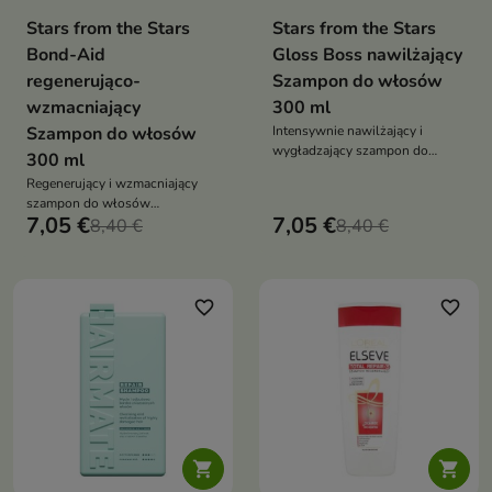
Stars from the Stars
Stars from the Stars
Bond-Aid
Gloss Boss nawilżający
regenerująco-
Szampon do włosów
wzmacniający
300 ml
Szampon do włosów
Intensywnie nawilżający i
wygładzający szampon do
300 ml
włosów bardzo suchych i
Regenerujący i wzmacniający
matowych, który przywraca
szampon do włosów
pasmom blask i miękkość
7,05 €
7,05 €
zniszczonych, który
8,40 €
8,40 €
odbudowuje strukturę pasm i
przywraca im zdrowy blask
favorite_border
favorite_border

