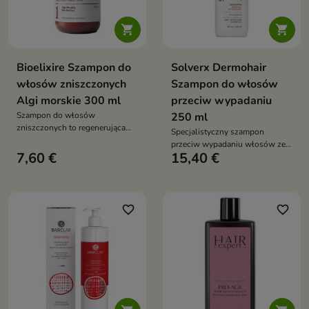


Bioelixire Szampon do
Solverx Dermohair
włosów zniszczonych
Szampon do włosów
Algi morskie 300 ml
przeciw wypadaniu
Szampon do włosów
250 ml
zniszczonych to regenerująca
Specjalistyczny szampon
formuła oczyszczająca, która
przeciw wypadaniu włosów ze
wzmacnia, nawilża i
7,60 €
15,40 €
sfinganiną, kofeiną i
odbudowuje strukturę
niacynamidem, który wzmacnia
osłabionych pasm bez
cebulki, stymuluje wzrost
obciążania skóry głowy
nowych włosów i przywraca
równowagę skóry głowy
favorite_border
favorite_border