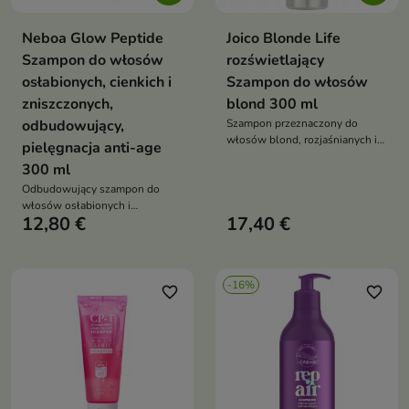
Neboa Glow Peptide
Joico Blonde Life
Szampon do włosów
rozświetlający
osłabionych, cienkich i
Szampon do włosów
zniszczonych,
blond 300 ml
odbudowujący,
Szampon przeznaczony do
włosów blond, rozjaśnianych i
pielęgnacja anti-age
farbowanych, który pomaga
300 ml
oczyścić włosy, odświeżyć
Odbudowujący szampon do
chłodny odcień blondu oraz
włosów osłabionych i
wspiera regenerację i ochronę
12,80 €
17,40 €
zniszczonych, który pomaga
pasm
wzmacniać włosy, wspiera ich
regenerację oraz chroni przed
stresem oksydacyjnym i
-16%
oznakami starzenia
favorite_border
favorite_border