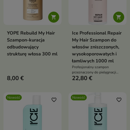


YOPE Rebuild My Hair
Ice Professional Repair
Szampon-kuracja
My Hair Szampon do
odbudowujący
włosów zniszczonych,
strukturę włosa 300 ml
wysokoporowatych i
łamliwych 1000 ml
Profesjonalny szampon
przeznaczony do pielęgnacji
8,00 €
22,80 €
włosów osłabionych,
wysokoporowatych i podatnych
na uszkodzenia.
Nowość
Nowość
favorite_border
favorite_border