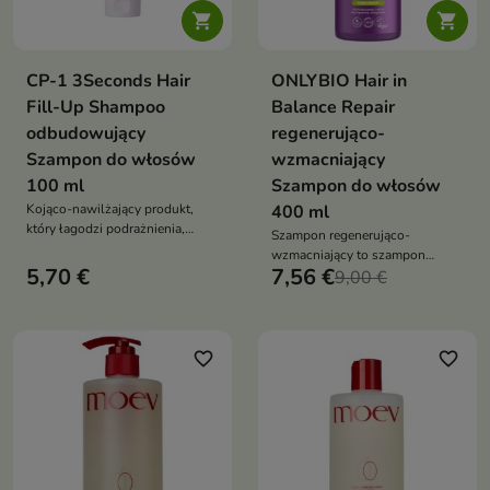


CP-1 3Seconds Hair
ONLYBIO Hair in
Fill-Up Shampoo
Balance Repair
odbudowujący
regenerująco-
Szampon do włosów
wzmacniający
100 ml
Szampon do włosów
Kojąco-nawilżający produkt,
400 ml
który łagodzi podrażnienia,
Szampon regenerująco-
poprawia teksturę skóry i
wzmacniający to szampon
zapewnia efekt zdrowej,
5,70 €
7,56 €
oczyszczający i odbudowujący,
9,00 €
świetlistej cery
który wzmacnia włosy,
przywraca im elastyczność i
zdrowy wygląd
favorite_border
favorite_border