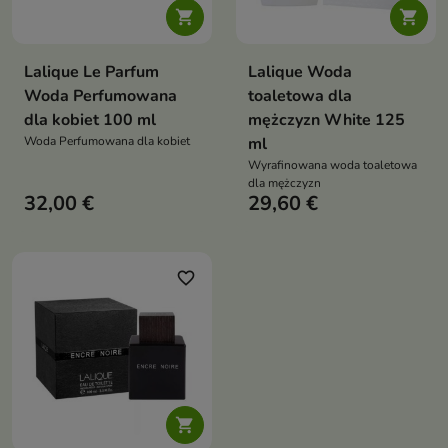


Lalique Le Parfum
Lalique Woda
Woda Perfumowana
toaletowa dla
dla kobiet 100 ml
mężczyzn White 125
Woda Perfumowana dla kobiet
ml
Wyrafinowana woda toaletowa
dla mężczyzn
32,00 €
29,60 €
favorite_border
