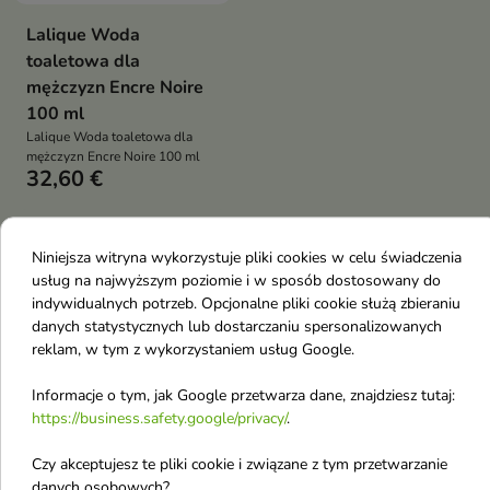
Lalique Woda
toaletowa dla
mężczyzn Encre Noire
100 ml
Lalique Woda toaletowa dla
mężczyzn Encre Noire 100 ml
32,60 €
Pokazano 1-3 z 3 pozycji
Niniejsza witryna wykorzystuje pliki cookies w celu świadczenia
L
usług na najwyższym poziomie i w sposób dostosowany do
indywidualnych potrzeb. Opcjonalne pliki cookie służą zbieraniu
danych statystycznych lub dostarczaniu spersonalizowanych
Lovro
reklam, w tym z wykorzystaniem usług Google.
La Vida
Informacje o tym, jak Google przetwarza dane, znajdziesz tutaj:
L'biotica
https://business.safety.google/privacy/
.
L'oreal
Czy akceptujesz te pliki cookie i związane z tym przetwarzanie
La Roche Posay
danych osobowych?