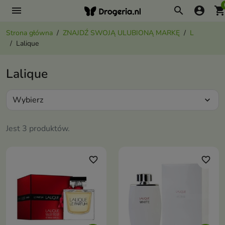
menu
search
account_circle
shopping_ca
Strona główna
ZNAJDŹ SWOJĄ ULUBIONĄ MARKĘ
L
Lalique
Lalique
Wybierz
expand_more
Jest 3 produktów.
favorite_border
favorite_border