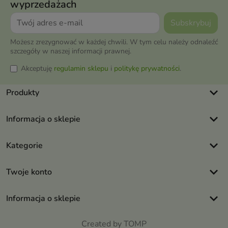
wyprzedażach
Możesz zrezygnować w każdej chwili. W tym celu należy odnaleźć
szczegóły w naszej informacji prawnej.
Akceptuję
regulamin sklepu
i
politykę prywatności
.
keyboard_arrow_down
Produkty
keyboard_arrow_down
Informacja o sklepie
keyboard_arrow_down
Kategorie
keyboard_arrow_down
Twoje konto
keyboard_arrow_down
Informacja o sklepie
Created by TOMP