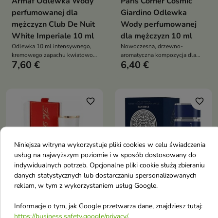
Armaf Odlewka Wody
Paris Corner Cosmic
perfumowanej dla
Giardino Odlewka
mężczyzn Club De Nuit
Wody perfumowanej
White Imperiale 10 ml
dla mężczyzn 10 ml
Odlewka 10 ml intensywnego,
Nowoczesna, drzewno-
kremowego zapachu kwiatowo-
aromatyczna kompozycja dla
7,60 €
6,40 €
orientalnego, łączącego słodycz
mężczyzn, łącząca mleczną
liczi i wanilii z dymnym
słodycz figi i kokosa z mineralną
kadzidłem oraz kaszmeranową
świeżością soli oraz elegancką,
zmysłową bazą tonki,
sandałowca i ambroksanu
favorite_border
favorite_border
Niniejsza witryna wykorzystuje pliki cookies w celu świadczenia
usług na najwyższym poziomie i w sposób dostosowany do
indywidualnych potrzeb. Opcjonalne pliki cookie służą zbieraniu


danych statystycznych lub dostarczaniu spersonalizowanych
reklam, w tym z wykorzystaniem usług Google.
Armaf Odlewka Wody
Lattafa Odlewka Wody
Informacje o tym, jak Google przetwarza dane, znajdziesz tutaj:
perfumowanej dla
perfumowanej dla
https://business.safety.google/privacy/
.