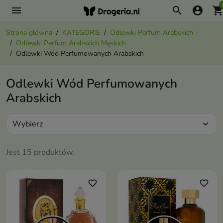
menu
search
account_circle
shopping_ca
Strona główna
KATEGORIE
Odlewki Perfum Arabskich
Odlewki Perfum Arabskich Męskich
Odlewki Wód Perfumowanych Arabskich
Odlewki Wód Perfumowanych
Arabskich
Wybierz
expand_more
Jest 15 produktów.
favorite_border
favorite_border