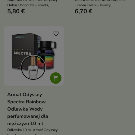
Dubai Chocolate – słodki,
Limoni Fresh – świeży,
5,80 €
6,70 €
intensywny i luksusowy męski
cytrusowy, energetyczny zapach
zapach gourmand z nutami
unisex idealny na lato i ciepłe
kawy, orzechów i czekolady
dni
favorite_border

Armaf Odyssey
Spectra Rainbow
Odlewka Wody
perfumowanej dla
mężczyzn 10 ml
Odlewka 10 ml Armaf Odyssey