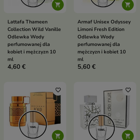


Lattafa Thameen
Armaf Unisex Odyssey
Collection Wild Vanille
Limoni Fresh Edition
Odlewka Wody
Odlewka Wody
perfumowanej dla
perfumowanej dla
kobiet i mężczyzn 10
mężczyzn i kobiet 10
ml
ml
4,60 €
5,60 €
favorite_border
favorite_border

