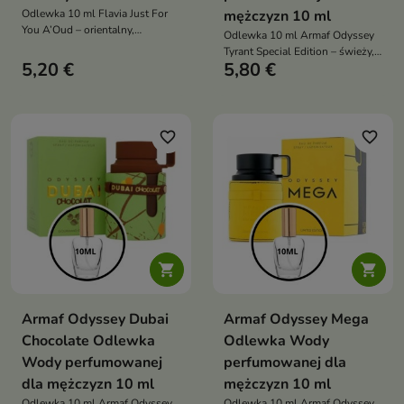
Odlewka 10 ml Flavia Just For
mężczyzn 10 ml
You A’Oud – orientalny,
Odlewka 10 ml Armaf Odyssey
luksusowy, intensywnie
Tyrant Special Edition – świeży,
zmysłowy zapach unisex z
5,20 €
5,80 €
cytrusowo-aromatyczny,
oudem i wanilią
energetyzujący zapach dla
mężczyzn z nutami ambroksanu,
lawendy i cedru
favorite_border
favorite_border


Armaf Odyssey Dubai
Armaf Odyssey Mega
Chocolate Odlewka
Odlewka Wody
Wody perfumowanej
perfumowanej dla
dla mężczyzn 10 ml
mężczyzn 10 ml
Odlewka 10 ml Armaf Odyssey
Odlewka 10 ml Armaf Odyssey