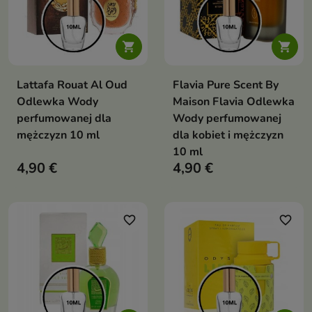


Lattafa Rouat Al Oud
Flavia Pure Scent By
Odlewka Wody
Maison Flavia Odlewka
perfumowanej dla
Wody perfumowanej
mężczyzn 10 ml
dla kobiet i mężczyzn
10 ml
4,90 €
4,90 €
favorite_border
favorite_border