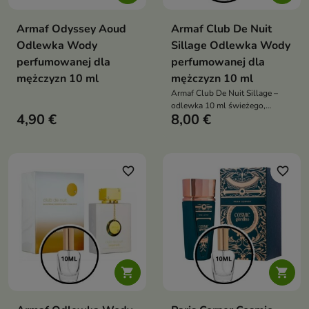
Armaf Odyssey Aoud
Armaf Club De Nuit
Odlewka Wody
Sillage Odlewka Wody
perfumowanej dla
perfumowanej dla
mężczyzn 10 ml
mężczyzn 10 ml
Armaf Club De Nuit Sillage –
odlewka 10 ml świeżego,
4,90 €
8,00 €
eleganckiego męskiego zapachu,
łączącego iskrzące cytrusy,
kwiatowe serce i nowoczesną
drzewno-ambrową bazę.
favorite_border
favorite_border

