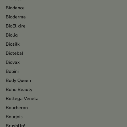
Biodance
Bioderma
BioElixire
Bioliq
Biosilk
Biotebal
Biovax
Bobini
Body Queen
Boho Beauty
Bottega Veneta
Boucheron
Bourjois
BrushUp!