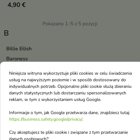
4,90 €
Pokazano 1-5 z 5 pozycji
B
Billie Eilish
Baroness
Bosko
Niniejsza witryna wykorzystuje pliki cookies w celu świadczenia
Biolaven
usług na najwyższym poziomie i w sposób dostosowany do
indywidualnych potrzeb. Opcjonalne pliki cookie służą zbieraniu
BonnyHill
danych statystycznych lub dostarczaniu spersonalizowanych
Bad Girls Go To Heaven
reklam, w tym z wykorzystaniem usług Google.
Balea
Informacje o tym, jak Google przetwarza dane, znajdziesz tutaj:
Balenciaga
https://business.safety.google/privacy/
.
Bambino
Czy akceptujesz te pliki cookie i związane z tym przetwarzanie
Bambino Artykuły Szkolne
danych osobowych?