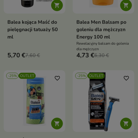


Balea kojąca Maść do
Balea Men Balsam po
pielęgnacji tatuaży 50
goleniu dla mężczyzn
ml
Energy 100 ml
Rewelacyjny balsam do golenia
dla mężczyzn
5,70 €
4,73 €
7,60 €
6,30 €
-25%
OUTLET
-25%
OUTLET
favorite_border
favorite_border

