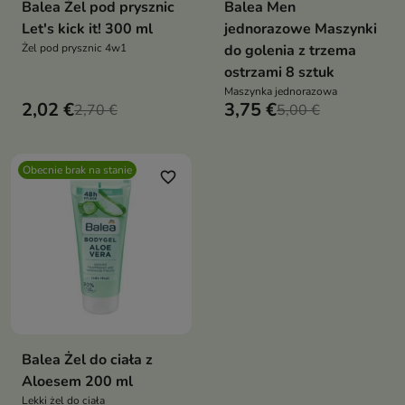
Balea Żel pod prysznic
Balea Men
Let's kick it! 300 ml
jednorazowe Maszynki
Żel pod prysznic 4w1
do golenia z trzema
ostrzami 8 sztuk
Maszynka jednorazowa
2,02 €
3,75 €
2,70 €
5,00 €
Obecnie brak na stanie
favorite_border
Balea Żel do ciała z
Aloesem 200 ml
Lekki żel do ciała