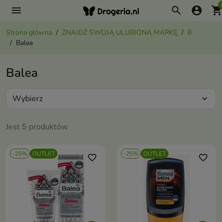
menu
search
account_circle
shopping_ca
Strona główna
ZNAJDŹ SWOJĄ ULUBIONĄ MARKĘ
B
Balea
Balea
Wybierz
expand_more
Jest 5 produktów.
-25%
OUTLET
-25%
OUTLET
favorite_border
favorite_border