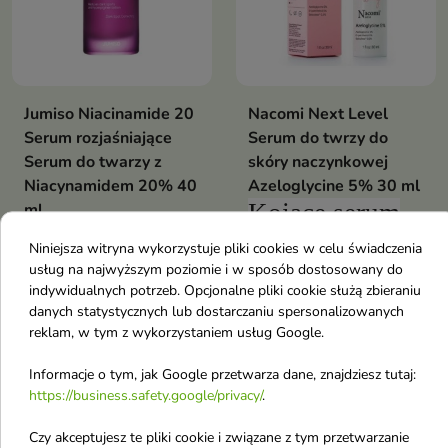
Jumiso Niacinamide 20
Nacomi Next Level
Serum rozjaśniające
Serum do twrzy do
Serum do twarzy z
skóry naczynkowej
Niacynamidem 20% 40
Azeloglycine 5% 30 ml
Kojące serum
ml
Skoncentrowane serum do
do twarzy
to
Niniejsza witryna wykorzystuje pliki cookies w celu świadczenia
twarzy rozświetla, wygładza i
16,30 €
6,90 €
natychmiastowy
wspiera redukcję widoczności
usług na najwyższym poziomie i w sposób dostosowany do
przebarwień. Formuła z 20%
indywidualnych potrzeb. Opcjonalne pliki cookie służą zbieraniu
ratunek i
niacynamidem, kwasem
danych statystycznych lub dostarczaniu spersonalizowanych
traneksamowym, glutationem,
ukojenie dla
Pokazano 1-2 z 2 pozycji
reklam, w tym z wykorzystaniem usług Google.
składnikami CICA i kwasem
Sera do twarzy z podziałem na rodzaj
cery
hialuronowym pomaga
Informacje o tym, jak Google przetwarza dane, znajdziesz tutaj:
wyrównać koloryt oraz nawilżyć
naczynkowej i
cery
skórę
https://business.safety.google/privacy/
.
z trądzikiem
Czy akceptujesz te pliki cookie i związane z tym przetwarzanie
Sera do twarzy do cery Dojrzałej