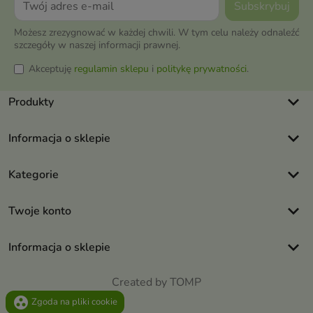
Możesz zrezygnować w każdej chwili. W tym celu należy odnaleźć
szczegóły w naszej informacji prawnej.
Akceptuję
regulamin sklepu
i
politykę prywatności
.
keyboard_arrow_down
Produkty
keyboard_arrow_down
Informacja o sklepie
keyboard_arrow_down
Kategorie
keyboard_arrow_down
Twoje konto
keyboard_arrow_down
Informacja o sklepie
Created by TOMP
group_work
Zgoda na pliki cookie