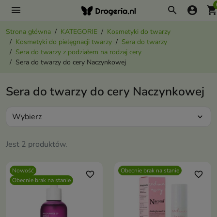
menu
search
account_circle
shopping_ca
Strona główna
KATEGORIE
Kosmetyki do twarzy
Kosmetyki do pielęgnacji twarzy
Sera do twarzy
Sera do twarzy z podziałem na rodzaj cery
Sera do twarzy do cery Naczynkowej
Sera do twarzy do cery Naczynkowej
Wybierz
expand_more
Jest 2 produktów.
Nowość
Obecnie brak na stanie
favorite_border
favorite_border
Obecnie brak na stanie