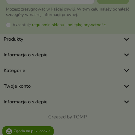
Możesz zrezygnować w każdej chwili. W tym celu należy odnaleźć
szczegóły w naszej informacji prawnej.
Akceptuję
regulamin sklepu
i
politykę prywatności
.
keyboard_arrow_down
Produkty
keyboard_arrow_down
Informacja o sklepie
keyboard_arrow_down
Kategorie
keyboard_arrow_down
Twoje konto
keyboard_arrow_down
Informacja o sklepie
Created by TOMP
group_work
Zgoda na pliki cookie