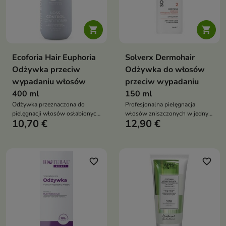


Ecoforia Hair Euphoria
Solverx Dermohair
Odżywka przeciw
Odżywka do włosów
wypadaniu włosów
przeciw wypadaniu
400 ml
150 ml
Odżywka przeznaczona do
Profesjonalna pielęgnacja
pielęgnacji włosów osłabionych
włosów zniszczonych w jednym
10,70 €
12,90 €
i skłonnych do wypadania.
kroku
favorite_border
favorite_border