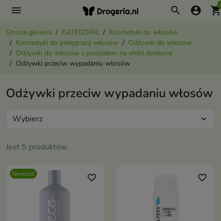
menu
search
account_circle
shopping_ca
Strona główna
KATEGORIE
Kosmetyki do włosów
Kosmetyki do pielęgnacji włosów
Odżywki do włosów
Odżywki do włosów z podziałem na efekt działania
Odżywki przeciw wypadaniu włosów
Odżywki przeciw wypadaniu włosów
Wybierz
expand_more
Jest 5 produktów.
Nowość
favorite_border
favorite_border