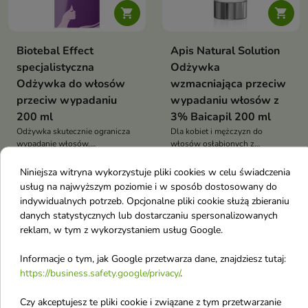


Biotebal Effect
Apis Natural Solution
specjalistyczna
Odżywka
Odżywka do włosów
wzmacniająca przeciw
przeciw wypadaniu
wypadaniu włosów z
200 ml
3% Baicapil 200 ml
Odżywka skutecznie ogranicza
Dla kobiet i mężczyzn do
wypadanie włosów,
włosów osłabionych z
16,90 €
9,40 €
jednocześnie intensywnie je
tendencją do wypadania
pielęgnując
Niniejsza witryna wykorzystuje pliki cookies w celu świadczenia
usług na najwyższym poziomie i w sposób dostosowany do
indywidualnych potrzeb. Opcjonalne pliki cookie służą zbieraniu
-25%
favorite_border
danych statystycznych lub dostarczaniu spersonalizowanych
reklam, w tym z wykorzystaniem usług Google.
Informacje o tym, jak Google przetwarza dane, znajdziesz tutaj:
https://business.safety.google/privacy/
.
Czy akceptujesz te pliki cookie i związane z tym przetwarzanie