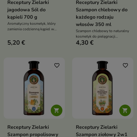
Receptury Zielarki
Receptury Zielarki
jagodowa Sól do
Szampon chlebowy do
kąpieli 700 g
każdego rodzaju
Aromatyczny kosmetyk, który
włosów 350 ml
zamienia codzienną kąpiel w
Szampon chlebowy to naturalny
chwilę relaksu i odprężenia.
kosmetyk do pielęgnacji
5,20 €
4,30 €
włosów, który delikatnie
oczyszcza, odżywia i wzmacnia
pasma, przywracając im
elastyczność, miękkość i zdrowy
blask
favorite_border
favorite_border


Receptury Zielarki
Receptury Zielarki
Szampon propolisowy
Szampon ziołowy 2w1