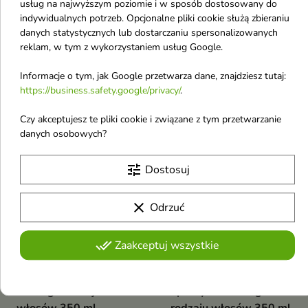
usług na najwyższym poziomie i w sposób dostosowany do
Propolis kwiatowy 350
włosów propolis
indywidualnych potrzeb. Opcjonalne pliki cookie służą zbieraniu
ml
kwiatowy 350 ml
danych statystycznych lub dostarczaniu spersonalizowanych
Propolisowy balsam do włosów
Szampon propolisowy
reklam, w tym z wykorzystaniem usług Google.
to naturalna odżywka stworzona
zwiększający objętość włosów
4,30 €
4,30 €
z myślą o intensywnej
propolis kwiatowy
Informacje o tym, jak Google przetwarza dane, znajdziesz tutaj:
regeneracji i pielęgnacji włosów
https://business.safety.google/privacy/
.
favorite_border
favorite_border
Czy akceptujesz te pliki cookie i związane z tym przetwarzanie
danych osobowych?
tune
Dostosuj
clear
Odrzuć


done_all
Zaakceptuj wszystkie
Receptury Zielarki
Receptury Zielarki
Szampon piwny do
Szampon miodowo-
każdego rodzaju
lipowy do każdego