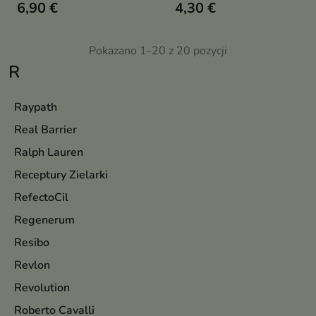
6,90 €
4,30 €
formule, stworzony z myślą o
pielęgnacji włosów suchych i
zniszczonych
Pokazano 1-20 z 20 pozycji
R
Raypath
Real Barrier
Ralph Lauren
Receptury Zielarki
RefectoCil
Regenerum
Resibo
Revlon
Revolution
Roberto Cavalli