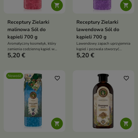


Receptury Zielarki
Receptury Zielarki
malinowa Sól do
lawendowa Sól do
kąpieli 700 g
kąpieli 700 g
Aromatyczny kosmetyk, który
Lawendowy zapach uprzyjemnia
zamienia codzienną kąpiel w
kąpiel i pozwala stworzyć
5,20 €
5,20 €
chwilę relaksu i odprężenia.
domowe SPA.
Nowość
favorite_border
favorite_border

