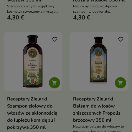
włosów 350 ml
rodzaju włosów 350 ml
Szampon piwny to wyjątkowy
Naturalny miodowo-lipowy
kosmetyk stworzony z myślą o
szampon to doskonałe
4,30 €
4,30 €
kompleksowej pielęgnacji
rozwiązanie dla osób
włosów i skóry głowy
poszukujących delikatnej, a
jednocześnie skutecznej
pielęgnacji włosów
favorite_border
favorite_border


Receptury Zielarki
Receptury Zielarki
Szampon ziołowy do
Balsam do włosów
włosów ze skłonnością
zniszczonych Propolis
do łupieżu kora dębu i
brzozowy 350 ml
pokrzywa 350 ml
Naturalny balsam do włosów to
wyjątkowy kosmetyk, który łączy