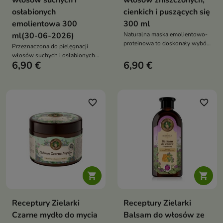
włosów suchych i
włosów zniszczonych,
osłabionych
cienkich i puszących się
emolientowa 300
300 ml
ml(30-06-2026)
Naturalna maska emolientowo-
proteinowa to doskonały wybór
Przeznaczona do pielęgnacji
dla włosomaniaczek
włosów suchych i osłabionych,
poszukujących skutecznej
6,90 €
6,90 €
maska łączy emolientowo-
pielęgnacji dla włosów
proteinowe działanie z
zniszczonych, cienkich i
intensywną regeneracją, ochroną
puszących się
i odżywieniem
favorite_border
favorite_border


Receptury Zielarki
Receptury Zielarki
Czarne mydło do mycia
Balsam do włosów ze