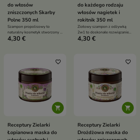
do włosów
do każdego rodzaju
zniszczonych Skarby
włosów nagietek i
Polne 350 ml
rokitnik 350 ml
Szampon propolisowy to
Ziołowy szampon z odżywką
naturalny kosmetyk stworzony z
2w1 to doskonałe rozwiązanie
4,30 €
4,30 €
myślą o regeneracji
dla osób pragnących
zniszczonych włosów i
kompleksowej pielęgnacji
poprawie kondycji skóry głowy
włosów w jednym kroku
favorite_border
favorite_border


Receptury Zielarki
Receptury Zielarki
Łopianowa maska do
Drożdżowa maska do