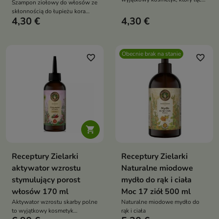
Szampon ziołowy do włosów ze
w sobie siłę natury i
skłonnością do łupieżu kora
nowoczesną pielęgnację,
4,30 €
4,30 €
dębu i pokrzywa
zapewniając włosom
odżywienie, regenerację i
zdrowy blask
Obecnie brak na stanie
favorite_border
favorite_border

Receptury Zielarki
Receptury Zielarki
aktywator wzrostu
Naturalne miodowe
stymulujący porost
mydło do rąk i ciała
włosów 170 ml
Moc 17 ziół 500 ml
Aktywator wzrostu skarby polne
Naturalne miodowe mydło do
to wyjątkowy kosmetyk
rąk i ciała