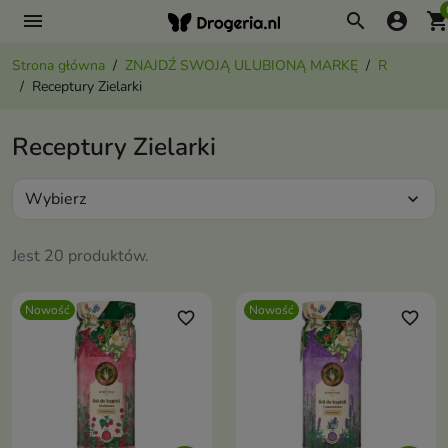
menu
search
account_circle
shopping_ca
Strona główna
ZNAJDŹ SWOJĄ ULUBIONĄ MARKĘ
R
Receptury Zielarki
Receptury Zielarki
Wybierz
expand_more
Jest 20 produktów.
Nowość
Nowość
favorite_border
favorite_border