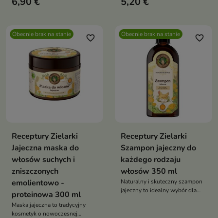
6,90 €
5,20 €
stworzony z myślą o
kompleksowej pielęgnacji
włosów osłabionych i
wymagających intensywnego
Obecnie brak na stanie
Obecnie brak na stanie
wsparcia
favorite_border
favorite_border
Receptury Zielarki
Receptury Zielarki
Jajeczna maska do
Szampon jajeczny do
włosów suchych i
każdego rodzaju
zniszczonych
włosów 350 ml
emolientowo -
Naturalny i skuteczny szampon
jajeczny to idealny wybór dla
proteinowa 300 ml
osób pragnących kompleksowej
Maska jajeczna to tradycyjny
pielęgnacji włosów
kosmetyk o nowoczesnej